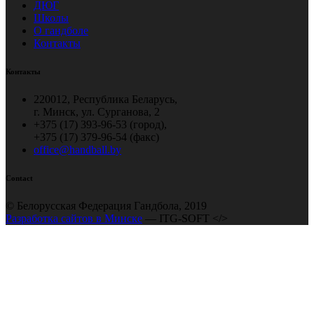
ДЮГ
Школы
О гандболе
Контакты
Контакты
220012, Республика Беларусь,
г. Минск, ул. Сурганова, 2
+375 (17) 393-96-53 (город),
+375 (17) 379-96-54 (факс)
office@handball.by
Contact
© Белорусская Федерация Гандбола, 2019
Разработка сайтов в Минске
— ITG-SOFT </>