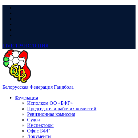
LIVE
ТРАНСЛЯЦИЯ
Белорусская Федерация Гандбола
Федерация
Исполком ОО «БФГ»
Председатели рабочих комиссий
Ревизионная комиссия
Судьи
Инспекторы
Офис БФГ
Документы