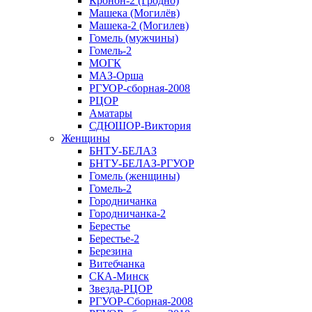
Кронон-2 (Гродно)
Машека (Могилёв)
Машека-2 (Могилев)
Гомель (мужчины)
Гомель-2
МОГК
МАЗ-Орша
РГУОР-сборная-2008
РЦОР
Аматары
СДЮШОР-Виктория
Женщины
БНТУ-БЕЛАЗ
БНТУ-БЕЛАЗ-РГУОР
Гомель (женщины)
Гомель-2
Городничанка
Городничанка-2
Берестье
Берестье-2
Березина
Витебчанка
СКА-Минск
Звезда-РЦОР
РГУОР-Сборная-2008