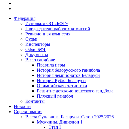
Федерация
Исполком ОО «БФГ»
Председатели рабочих комиссий
Ревизионная комиссия
Судьи
Инспекторы
Офис БФГ
Документы
Все о гандболе
Правила игры
История белорусского гандбола
История чемпионатов Беларуси
История Кубка Беларуси
Олимпийская статистика
Развитие детско-юношеского гандбола
Пляжный гандбол
Контакты
Новости
Соревнования
Betera Суперлига Беларуси. Сезон 2025/2026
Мужчины. Дивизион 1
Этап I