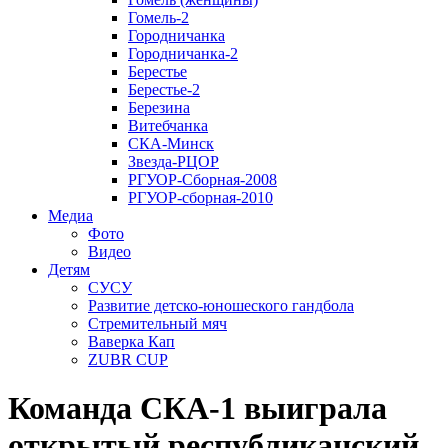
Гомель-2
Городничанка
Городничанка-2
Берестье
Берестье-2
Березина
Витебчанка
СКА-Минск
Звезда-РЦОР
РГУОР-Сборная-2008
РГУОР-сборная-2010
Медиа
Фото
Видео
Детям
СУСУ
Развитие детско-юношеского гандбола
Стремительный мяч
Ваверка Кап
ZUBR CUP
Команда СКА-1 выиграла
открытый республиканский