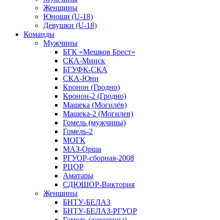
Женщины
Юноши (U-18)
Девушки (U-18)
Команды
Мужчины
БГК «Мешков Брест»
СКА-Минск
БГУФК-СКА
СКА-Юни
Кронон (Гродно)
Кронон-2 (Гродно)
Машека (Могилёв)
Машека-2 (Могилев)
Гомель (мужчины)
Гомель-2
МОГК
МАЗ-Орша
РГУОР-сборная-2008
РЦОР
Аматары
СДЮШОР-Виктория
Женщины
БНТУ-БЕЛАЗ
БНТУ-БЕЛАЗ-РГУОР
Гомель (женщины)