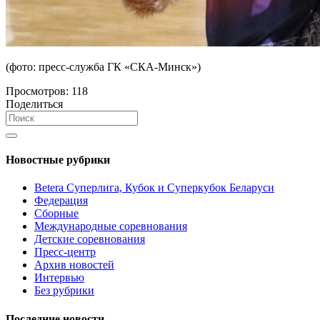
(фото: пресс-служба ГК «СКА-Минск»)
Просмотров:
118
Поделиться
Новостные рубрики
Betera Суперлига, Кубок и Суперкубок Беларуси
Федерация
Сборные
Международные соревнования
Детские соревнования
Пресс-центр
Архив новостей
Интервью
Без рубрики
Последние новости