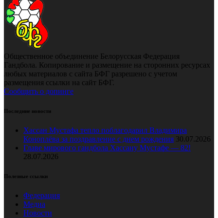
Общественное объединение Белорусская Федерация
Гандбола. Копирование и размещение на сторонних ресурсах
любых материалов с сайта БФГ разрешено с учетом
размещения ссылки на сайт БФГ.
Сообщить о допинге
Последние новости
Хассан Мустафа тепло поблагодарил Владимира
Коноплёва за поздравление с днем рождения
30.07.2026
Главе мирового гандбола Хассану Мустафе — 82!
28.07.2026
Полезные ссылки
Федерация
Медиа
Новости