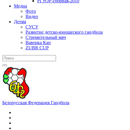
РГУОР-сборная-2010
Медиа
Фото
Видео
Детям
СУСУ
Развитие детско-юношеского гандбола
Стремительный мяч
Ваверка Кап
ZUBR CUP
Белорусская Федерация Гандбола