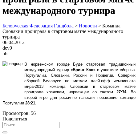
международного турнира
Белорусская Федерация Гандбола
>
Новости
>
Команда
Словакии проиграла в стартовом матче международного
турнира
06.04.2012
dev9
56
В норвежском городе Буде стартовал традиционный
международный турнир
«Бринг Кап»
с участием сборных
Португалии, Словакии, России и Норвегии. Соперник
сборной Беларуси по матчам плей-офф чемпионата
мира-2013, команда Словакии в стартовом матче
проиграла хозяевам, норвежцам со счетом
27:34
. Во
второй игре дня россияне нанесли поражение команде
Португалии
28:21.
Просмотров:
56
Поделиться