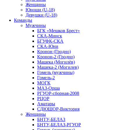
Женщины
Юноши (U-18)
Девушки (U-18)
Команды
Мужчины
БГК «Мешков Брест»
СКА-Минск
БГУФК-СКА
СКА-Юни
Кронон (Гродно)
Кронон-2 (Гродно)
Машека (Могилёв)
Машека-2 (Могилев)
Гомель (мужчины)
Гомель-2
МОГК
МАЗ-Орша
РГУОР-сборная-2008
РЦОР
Аматары
СДЮШОР-Виктория
Женщины
БНТУ-БЕЛАЗ
БНТУ-БЕЛАЗ-РГУОР
Гомель (женщины)