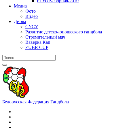
РГУОР-сборная-2010
Медиа
Фото
Видео
Детям
СУСУ
Развитие детско-юношеского гандбола
Стремительный мяч
Ваверка Кап
ZUBR CUP
Белорусская Федерация Гандбола