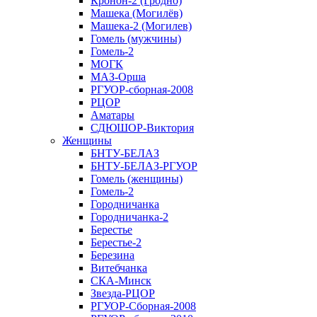
Кронон-2 (Гродно)
Машека (Могилёв)
Машека-2 (Могилев)
Гомель (мужчины)
Гомель-2
МОГК
МАЗ-Орша
РГУОР-сборная-2008
РЦОР
Аматары
СДЮШОР-Виктория
Женщины
БНТУ-БЕЛАЗ
БНТУ-БЕЛАЗ-РГУОР
Гомель (женщины)
Гомель-2
Городничанка
Городничанка-2
Берестье
Берестье-2
Березина
Витебчанка
СКА-Минск
Звезда-РЦОР
РГУОР-Сборная-2008