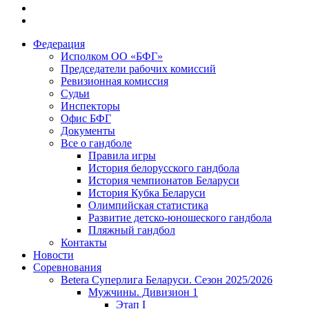
Федерация
Исполком ОО «БФГ»
Председатели рабочих комиссий
Ревизионная комиссия
Судьи
Инспекторы
Офис БФГ
Документы
Все о гандболе
Правила игры
История белорусского гандбола
История чемпионатов Беларуси
История Кубка Беларуси
Олимпийская статистика
Развитие детско-юношеского гандбола
Пляжный гандбол
Контакты
Новости
Соревнования
Betera Суперлига Беларуси. Сезон 2025/2026
Мужчины. Дивизион 1
Этап I