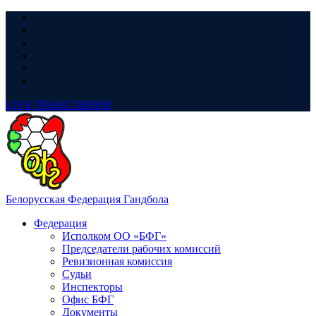
LIVE
ТРАНСЛЯЦИЯ
Белорусская Федерация Гандбола
Федерация
Исполком ОО «БФГ»
Председатели рабочих комиссий
Ревизионная комиссия
Судьи
Инспекторы
Офис БФГ
Документы