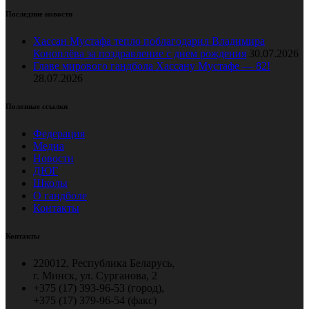
Последние новости
Хассан Мустафа тепло поблагодарил Владимира
Коноплёва за поздравление с днем рождения
30.07.2026
Главе мирового гандбола Хассану Мустафе — 82!
28.07.2026
Полезные ссылки
Федерация
Медиа
Новости
ДЮГ
Школы
О гандболе
Контакты
Контакты
220012, Республика Беларусь,
г. Минск, ул. Сурганова, 2
+375 (17) 393-96-53 (город),
+375 (17) 379-96-54 (факс)