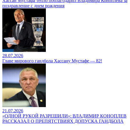
Хассан Мустафа тепло поблагодарил Владимира Коноплёва за
поздравление с днем рождения
28.07.2026
Главе мирового гандбола Хассану Мустафе — 82!
21.07.2026
«ОДНОЙ РУКОЙ РАЗРЕШИЛИ»: ВЛАДИМИР КОНОПЛЕВ
РАССКАЗАЛ О ПРЕПЯТСТВИЯХ ДОПУСКА ГАНДБОЛА