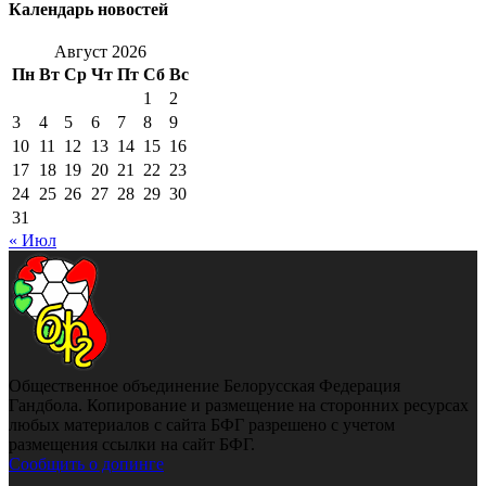
Календарь новостей
Август 2026
Пн
Вт
Ср
Чт
Пт
Сб
Вс
1
2
3
4
5
6
7
8
9
10
11
12
13
14
15
16
17
18
19
20
21
22
23
24
25
26
27
28
29
30
31
« Июл
Общественное объединение Белорусская Федерация
Гандбола. Копирование и размещение на сторонних ресурсах
любых материалов с сайта БФГ разрешено с учетом
размещения ссылки на сайт БФГ.
Сообщить о допинге