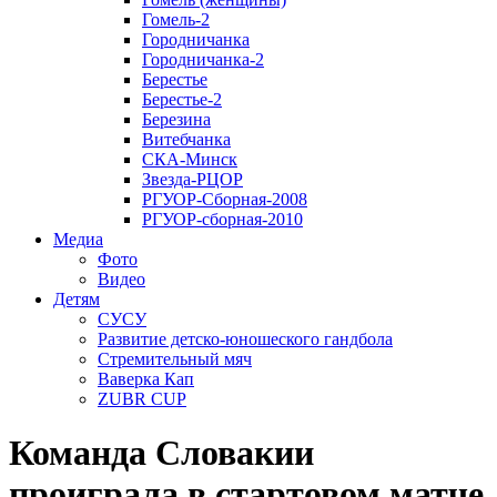
Гомель-2
Городничанка
Городничанка-2
Берестье
Берестье-2
Березина
Витебчанка
СКА-Минск
Звезда-РЦОР
РГУОР-Сборная-2008
РГУОР-сборная-2010
Медиа
Фото
Видео
Детям
СУСУ
Развитие детско-юношеского гандбола
Стремительный мяч
Ваверка Кап
ZUBR CUP
Команда Словакии
проиграла в стартовом матче