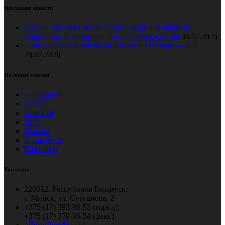
Последние новости
Хассан Мустафа тепло поблагодарил Владимира
Коноплёва за поздравление с днем рождения
30.07.2026
Главе мирового гандбола Хассану Мустафе — 82!
28.07.2026
Полезные ссылки
Федерация
Медиа
Новости
ДЮГ
Школы
О гандболе
Контакты
Контакты
220012, Республика Беларусь,
г. Минск, ул. Сурганова, 2
+375 (17) 393-96-53 (город),
+375 (17) 379-96-54 (факс)