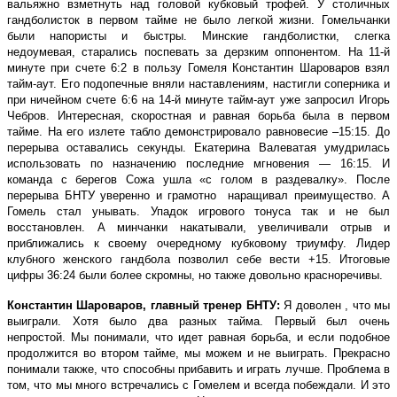
вальяжно взметнуть над головой кубковый трофей. У столичных
гандболисток в первом тайме не было легкой жизни. Гомельчанки
были напористы и быстры. Минские гандболистки, слегка
недоумевая, старались поспевать за дерзким оппонентом. На 11-й
минуте при счете 6:2 в пользу Гомеля Константин Шароваров взял
тайм-аут. Его подопечные вняли наставлениям, настигли соперника и
при ничейном счете 6:6 на 14-й минуте тайм-аут уже запросил Игорь
Чебров. Интересная, скоростная и равная борьба была в первом
тайме. На его излете табло демонстрировало равновесие –15:15. До
перерыва оставались секунды. Екатерина Валеватая умудрилась
использовать по назначению последние мгновения — 16:15. И
команда с берегов Сожа ушла «с голом в раздевалку». После
перерыва БНТУ уверенно и грамотно наращивал преимущество. А
Гомель стал унывать. Упадок игрового тонуса так и не был
восстановлен. А минчанки накатывали, увеличивали отрыв и
приближались к своему очередному кубковому триумфу. Лидер
клубного женского гандбола позволил себе вести +15. Итоговые
цифры 36:24 были более скромны, но также довольно красноречивы.
Константин Шароваров, главный тренер БНТУ:
Я доволен , что мы
выиграли. Хотя было два разных тайма. Первый был очень
непростой. Мы понимали, что идет равная борьба, и если подобное
продолжится во втором тайме, мы можем и не выиграть. Прекрасно
понимали также, что способны прибавить и играть лучше. Проблема в
том, что мы много встречались с Гомелем и всегда побеждали. И это