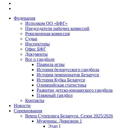
Федерация
Исполком ОО «БФГ»
Председатели рабочих комиссий
Ревизионная комиссия
Судьи
Инспекторы
Офис БФГ
Документы
Все о гандболе
Правила игры
История белорусского гандбола
История чемпионатов Беларуси
История Кубка Беларуси
Олимпийская статистика
Развитие детско-юношеского гандбола
Пляжный гандбол
Контакты
Новости
Соревнования
Betera Суперлига Беларуси. Сезон 2025/2026
Мужчины. Дивизион 1
Этап I