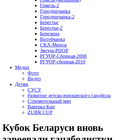
Гомель-2
Городничанка
Городничанка-2
Берестье
Берестье-2
Березина
Витебчанка
СКА-Минск
Звезда-РЦОР
РГУОР-Сборная-2008
РГУОР-сборная-2010
Медиа
Фото
Видео
Детям
СУСУ
Развитие детско-юношеского гандбола
Стремительный мяч
Ваверка Кап
ZUBR CUP
Кубок Беларуси вновь
завоевали гандболистки