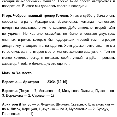
сегодня психологически мешало. Нужно было просто настроиться и
побороться. В итоге мы добились своего и победили.
Игорь Чебров, главный тренер Гомеля:
У нас в субботу была очень
серьезная игра с Аркатроном. Выложилась команда полностью,
полдня на восстановление не хватило. Действительно, второй тайм
не удался. Не хватило скамейки, не было в составе двух-трех
опытных игроков, которые бы поддержали игровой темп, игровую
дисциплину в защите и в нападении. Хотя должен отметить, что мы
готовились занять второе место, мы его железно заслужили. Тем не
менее хотелось сегодня показать свой лучший гандбол, проявить
.
характер. Чтобы и болельщик это оценил
Матч за 3-е место
Берестье — Аркатрон 23:34 (12:16)
Берестье
(Пекун — 7, Можаева — 4, Минушова, Галкина, Пучко — по
3, Ворчакова — 2, Суровая — 1)
Аркатрон
(Пантус — 5, Луценко, Шурман, Сквернюк, Шамановская —
по 4, Лисок, Карецкая, Цыбулько — по 3, Муращенко — 2, Бурдук,
Герловская — по 1)