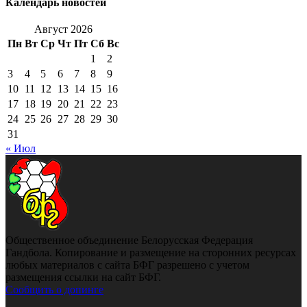
Календарь новостей
Август 2026
Пн
Вт
Ср
Чт
Пт
Сб
Вс
1
2
3
4
5
6
7
8
9
10
11
12
13
14
15
16
17
18
19
20
21
22
23
24
25
26
27
28
29
30
31
« Июл
Общественное объединение Белорусская Федерация
Гандбола. Копирование и размещение на сторонних ресурсах
любых материалов с сайта БФГ разрешено с учетом
размещения ссылки на сайт БФГ.
Сообщить о допинге