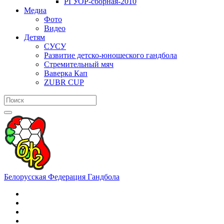
РГУОР-сборная-2010
Медиа
Фото
Видео
Детям
СУСУ
Развитие детско-юношеского гандбола
Стремительный мяч
Ваверка Кап
ZUBR CUP
Белорусская Федерация Гандбола