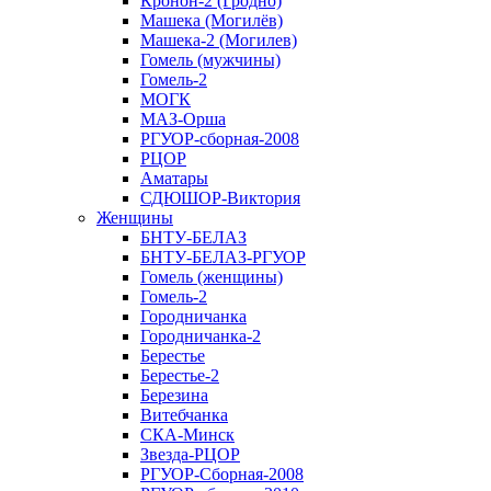
Кронон-2 (Гродно)
Машека (Могилёв)
Машека-2 (Могилев)
Гомель (мужчины)
Гомель-2
МОГК
МАЗ-Орша
РГУОР-сборная-2008
РЦОР
Аматары
СДЮШОР-Виктория
Женщины
БНТУ-БЕЛАЗ
БНТУ-БЕЛАЗ-РГУОР
Гомель (женщины)
Гомель-2
Городничанка
Городничанка-2
Берестье
Берестье-2
Березина
Витебчанка
СКА-Минск
Звезда-РЦОР
РГУОР-Сборная-2008