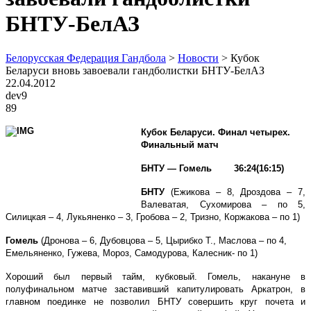
БНТУ-БелАЗ
Белорусская Федерация Гандбола
>
Новости
>
Кубок
Беларуси вновь завоевали гандболистки БНТУ-БелАЗ
22.04.2012
dev9
89
Кубок Беларуси. Финал четырех.
Финальный матч
БНТУ — Гомель 36:24(16:15)
БНТУ
(Ежикова – 8, Дроздова – 7,
Валеватая, Сухомирова – по 5,
Силицкая – 4, Лукьяненко – 3, Гробова – 2, Тризно, Коржакова – по 1)
Гомель
(Дронова – 6, Дубовцова – 5, Цырибко Т., Маслова – по 4,
Емельяненко, Гужева, Мороз, Самодурова, Калесник- по 1)
Хороший был первый тайм, кубковый. Гомель, накануне в
полуфинальном матче заставивший капитулировать Аркатрон, в
главном поединке не позволил БНТУ совершить круг почета и