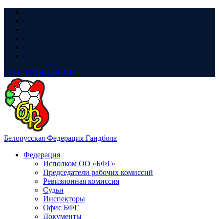
LIVE
ТРАНСЛЯЦИЯ
Белорусская Федерация Гандбола
Федерация
Исполком ОО «БФГ»
Председатели рабочих комиссий
Ревизионная комиссия
Судьи
Инспекторы
Офис БФГ
Документы