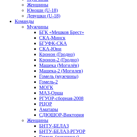
Женщины
Юноши (U-18)
Девушки (U-18)
Команды
Мужчины
БГК «Мешков Брест»
СКА-Минск
БГУФК-СКА
СКА-Юни
Кронон (Гродно)
Кронон-2 (Гродно)
Машека (Могилёв)
Машека-2 (Могилев)
Гомель (мужчины)
Гомель-2
МОГК
МАЗ-Орша
РГУОР-сборная-2008
РЦОР
Аматары
СДЮШОР-Виктория
Женщины
БНТУ-БЕЛАЗ
БНТУ-БЕЛАЗ-РГУОР
Гомель (женщины)