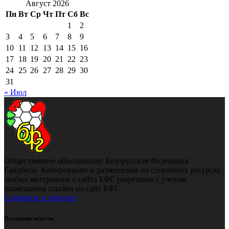
Август 2026
Пн
Вт
Ср
Чт
Пт
Сб
Вс
1
2
3
4
5
6
7
8
9
10
11
12
13
14
15
16
17
18
19
20
21
22
23
24
25
26
27
28
29
30
31
« Июл
Общественное объединение Белорусская Федерация
Гандбола. Копирование и размещение на сторонних ресурсах
любых материалов с сайта БФГ разрешено с учетом
размещения ссылки на сайт БФГ.
Сообщить о допинге
Последние новости