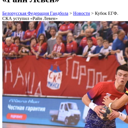
Белорусская Федерация Гандбола
>
Новости
>
Кубок ЕГФ.
СКА уступил «Райн Левен»