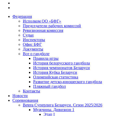
Федерация
Исполком ОО «БФГ»
Председатели рабочих комиссий
Ревизионная комиссия
Судьи
Инспекторы
Офис БФГ
Документы
Все о гандболе
Правила игры
История белорусского гандбола
История чемпионатов Беларуси
История Кубка Беларуси
Олимпийская статистика
Развитие детско-юношеского гандбола
Пляжный гандбол
Контакты
Новости
Соревнования
Betera Суперлига Беларуси. Сезон 2025/2026
Мужчины. Дивизион 1
Этап I