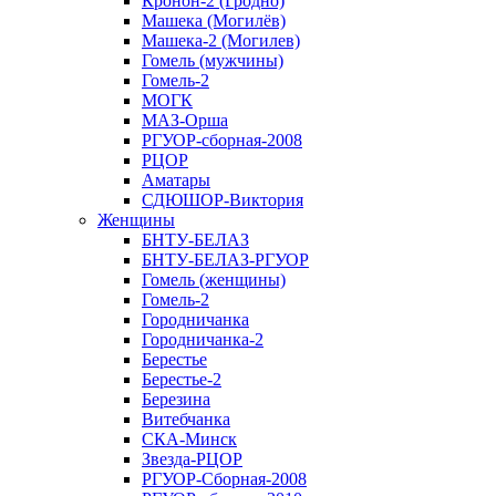
Кронон-2 (Гродно)
Машека (Могилёв)
Машека-2 (Могилев)
Гомель (мужчины)
Гомель-2
МОГК
МАЗ-Орша
РГУОР-сборная-2008
РЦОР
Аматары
СДЮШОР-Виктория
Женщины
БНТУ-БЕЛАЗ
БНТУ-БЕЛАЗ-РГУОР
Гомель (женщины)
Гомель-2
Городничанка
Городничанка-2
Берестье
Берестье-2
Березина
Витебчанка
СКА-Минск
Звезда-РЦОР
РГУОР-Сборная-2008