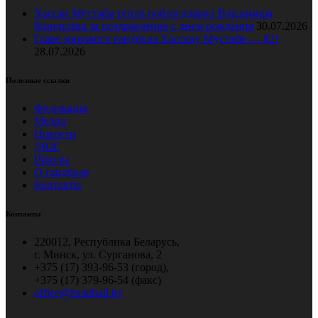
Хассан Мустафа тепло поблагодарил Владимира
Коноплёва за поздравление с днем рождения
30.07.2026
Главе мирового гандбола Хассану Мустафе — 82!
28.07.2026
Полезные ссылки
Федерация
Медиа
Новости
ДЮГ
Школы
О гандболе
Контакты
Контакты
220012, Республика Беларусь,
г. Минск, ул. Сурганова, 2
+375 (17) 393-96-53 (город),
+375 (17) 379-96-54 (факс)
office@handball.by