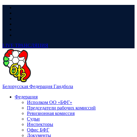
LIVE
ТРАНСЛЯЦИЯ
Белорусская Федерация Гандбола
Федерация
Исполком ОО «БФГ»
Председатели рабочих комиссий
Ревизионная комиссия
Судьи
Инспекторы
Офис БФГ
Документы