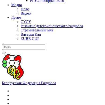
РГУОР-сборная-2010
Медиа
Фото
Видео
Детям
СУСУ
Развитие детско-юношеского гандбола
Стремительный мяч
Ваверка Кап
ZUBR CUP
Белорусская Федерация Гандбола