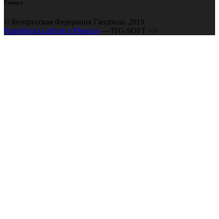
Contact
© Белорусская Федерация Гандбола, 2019
Разработка сайтов в Минске
— ITG-SOFT </>