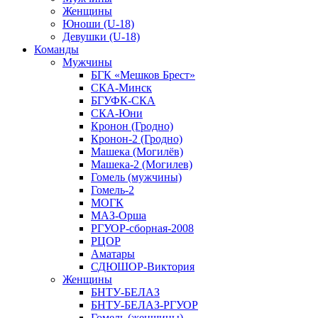
Женщины
Юноши (U-18)
Девушки (U-18)
Команды
Мужчины
БГК «Мешков Брест»
СКА-Минск
БГУФК-СКА
СКА-Юни
Кронон (Гродно)
Кронон-2 (Гродно)
Машека (Могилёв)
Машека-2 (Могилев)
Гомель (мужчины)
Гомель-2
МОГК
МАЗ-Орша
РГУОР-сборная-2008
РЦОР
Аматары
СДЮШОР-Виктория
Женщины
БНТУ-БЕЛАЗ
БНТУ-БЕЛАЗ-РГУОР
Гомель (женщины)