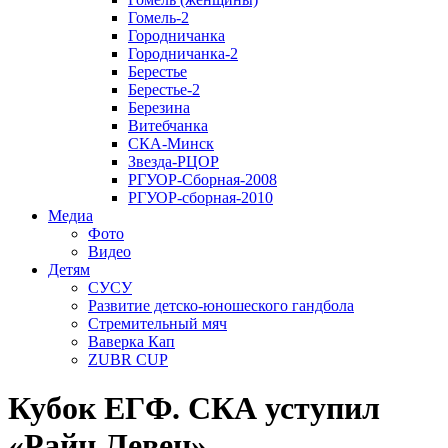
Гомель-2
Городничанка
Городничанка-2
Берестье
Берестье-2
Березина
Витебчанка
СКА-Минск
Звезда-РЦОР
РГУОР-Сборная-2008
РГУОР-сборная-2010
Медиа
Фото
Видео
Детям
СУСУ
Развитие детско-юношеского гандбола
Стремительный мяч
Ваверка Кап
ZUBR CUP
Кубок ЕГФ. СКА уступил
«Райн Левен»