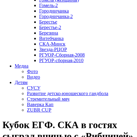
Гомель-2
Городничанка
Городничанка-2
Берестье
Берестье-2
Березина
Витебчанка
СКА-Минск
Звезда-РЦОР
РГУОР-Сборная-2008
РГУОР-сборная-2010
Медиа
Фото
Видео
Детям
СУСУ
Развитие детско-юношеского гандбола
Стремительный мяч
Ваверка Кап
ZUBR CUP
Кубок ЕГФ. СКА в гостях
сыграл вничью с «Рибницей»