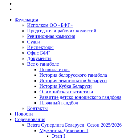
Федерация
Исполком ОО «БФГ»
Председатели рабочих комиссий
Ревизионная комиссия
Судьи
Инспекторы
Офис БФГ
Документы
Все о гандболе
Правила игры
История белорусского гандбола
История чемпионатов Беларуси
История Кубка Беларуси
Олимпийская статистика
Развитие детско-юношеского гандбола
Пляжный гандбол
Контакты
Новости
Соревнования
Betera Суперлига Беларуси. Сезон 2025/2026
Мужчины. Дивизион 1
Этап I