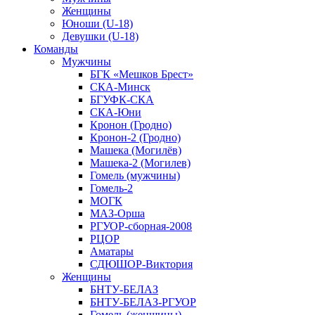
Женщины
Юноши (U-18)
Девушки (U-18)
Команды
Мужчины
БГК «Мешков Брест»
СКА-Минск
БГУФК-СКА
СКА-Юни
Кронон (Гродно)
Кронон-2 (Гродно)
Машека (Могилёв)
Машека-2 (Могилев)
Гомель (мужчины)
Гомель-2
МОГК
МАЗ-Орша
РГУОР-сборная-2008
РЦОР
Аматары
СДЮШОР-Виктория
Женщины
БНТУ-БЕЛАЗ
БНТУ-БЕЛАЗ-РГУОР
Гомель (женщины)