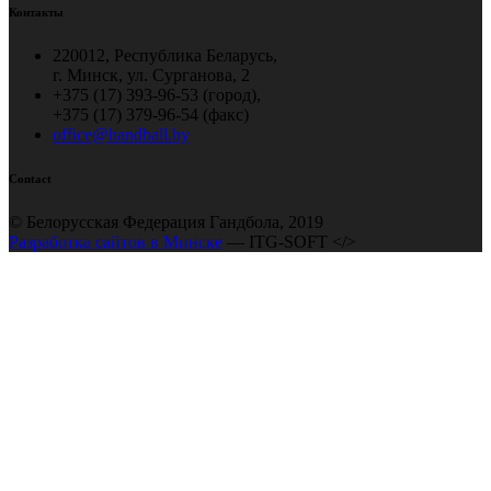
Контакты
220012, Республика Беларусь,
г. Минск, ул. Сурганова, 2
+375 (17) 393-96-53 (город),
+375 (17) 379-96-54 (факс)
office@handball.by
Contact
© Белорусская Федерация Гандбола, 2019
Разработка сайтов в Минске
— ITG-SOFT </>