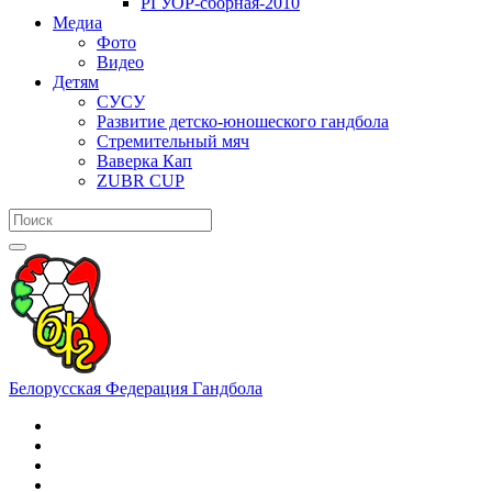
РГУОР-сборная-2010
Медиа
Фото
Видео
Детям
СУСУ
Развитие детско-юношеского гандбола
Стремительный мяч
Ваверка Кап
ZUBR CUP
Белорусская Федерация Гандбола