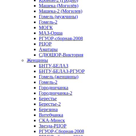
Кронон-2 (Гродно)
Машека (Могилёв)
Машека-2 (Могилев)
Гомель (мужчины)
Гомель-2
МОГК
МАЗ-Орша
РГУОР-сборная-2008
РЦОР
Аматары
СДЮШОР-Виктория
Женщины
БНТУ-БЕЛАЗ
БНТУ-БЕЛАЗ-РГУОР
Гомель (женщины)
Гомель-2
Городничанка
Городничанка-2
Берестье
Берестье-2
Березина
Витебчанка
СКА-Минск
Звезда-РЦОР
РГУОР-Сборная-2008