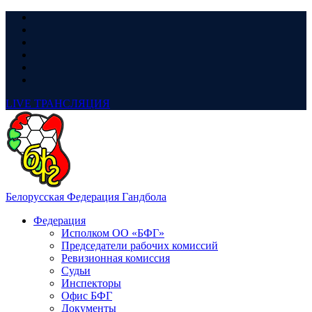
LIVE
ТРАНСЛЯЦИЯ
Белорусская Федерация Гандбола
Федерация
Исполком ОО «БФГ»
Председатели рабочих комиссий
Ревизионная комиссия
Судьи
Инспекторы
Офис БФГ
Документы