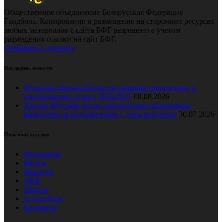
Общественное объединение Белорусская Федерация
Гандбола. Копирование и размещение на сторонних ресурсах
любых материалов с сайта БФГ разрешено с учетом
размещения ссылки на сайт БФГ.
Сообщить о допинге
Последние новости
Мужская сборная Беларуси начинает подготовку к
гандбольному сезону 2026/2027
08.08.2026
Хассан Мустафа тепло поблагодарил Владимира
Коноплёва за поздравление с днем рождения
30.07.2026
Полезные ссылки
Федерация
Медиа
Новости
ДЮГ
Школы
О гандболе
Контакты