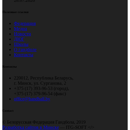
28.07.2026
Полезные ссылки
Федерация
Медиа
Новости
ДЮГ
Школы
О гандболе
Контакты
Контакты
220012, Республика Беларусь,
г. Минск, ул. Сурганова, 2
+375 (17) 393-96-53 (город),
+375 (17) 379-96-54 (факс)
office@handball.by
Contact
© Белорусская Федерация Гандбола, 2019
Разработка сайтов в Минске
— ITG-SOFT </>