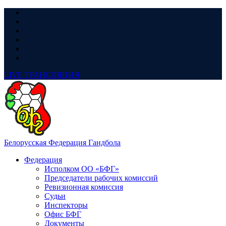
LIVE
ТРАНСЛЯЦИЯ
Белорусская Федерация Гандбола
Федерация
Исполком ОО «БФГ»
Председатели рабочих комиссий
Ревизионная комиссия
Судьи
Инспекторы
Офис БФГ
Документы