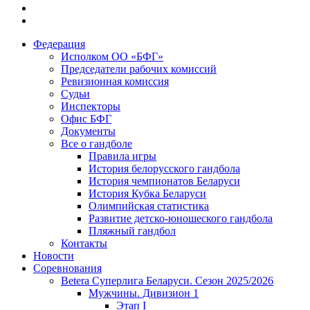
Федерация
Исполком ОО «БФГ»
Председатели рабочих комиссий
Ревизионная комиссия
Судьи
Инспекторы
Офис БФГ
Документы
Все о гандболе
Правила игры
История белорусского гандбола
История чемпионатов Беларуси
История Кубка Беларуси
Олимпийская статистика
Развитие детско-юношеского гандбола
Пляжный гандбол
Контакты
Новости
Соревнования
Betera Суперлига Беларуси. Сезон 2025/2026
Мужчины. Дивизион 1
Этап I