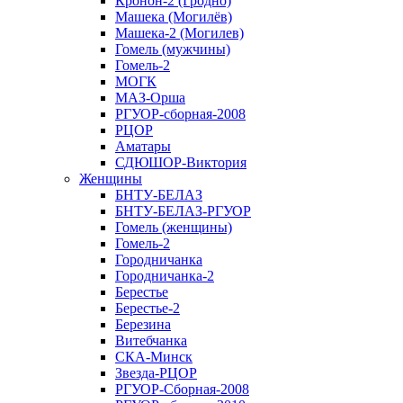
Кронон-2 (Гродно)
Машека (Могилёв)
Машека-2 (Могилев)
Гомель (мужчины)
Гомель-2
МОГК
МАЗ-Орша
РГУОР-сборная-2008
РЦОР
Аматары
СДЮШОР-Виктория
Женщины
БНТУ-БЕЛАЗ
БНТУ-БЕЛАЗ-РГУОР
Гомель (женщины)
Гомель-2
Городничанка
Городничанка-2
Берестье
Берестье-2
Березина
Витебчанка
СКА-Минск
Звезда-РЦОР
РГУОР-Сборная-2008