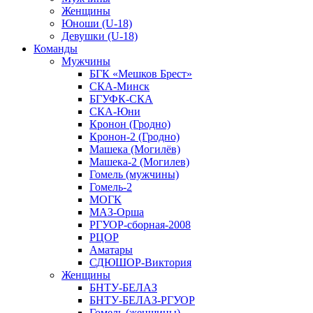
Женщины
Юноши (U-18)
Девушки (U-18)
Команды
Мужчины
БГК «Мешков Брест»
СКА-Минск
БГУФК-СКА
СКА-Юни
Кронон (Гродно)
Кронон-2 (Гродно)
Машека (Могилёв)
Машека-2 (Могилев)
Гомель (мужчины)
Гомель-2
МОГК
МАЗ-Орша
РГУОР-сборная-2008
РЦОР
Аматары
СДЮШОР-Виктория
Женщины
БНТУ-БЕЛАЗ
БНТУ-БЕЛАЗ-РГУОР
Гомель (женщины)