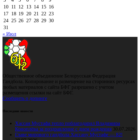
10
11
12
13
14
15
16
17
18
19
20
21
22
23
24
25
26
27
28
29
30
31
« Июл
Общественное объединение Белорусская Федерация
Гандбола. Копирование и размещение на сторонних ресурсах
любых материалов с сайта БФГ разрешено с учетом
размещения ссылки на сайт БФГ.
Сообщить о допинге
Последние новости
Хассан Мустафа тепло поблагодарил Владимира
Коноплёва за поздравление с днем рождения
30.07.2026
Главе мирового гандбола Хассану Мустафе — 82!