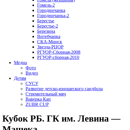
Гомель-2
Городничанка
Городничанка-2
Берестье
Берестье-2
Березина
Витебчанка
СКА-Минск
Звезда-РЦОР
РГУОР-Сборная-2008
РГУОР-сборная-2010
Медиа
Фото
Видео
Детям
СУСУ
Развитие детско-юношеского гандбола
Стремительный мяч
Ваверка Кап
ZUBR CUP
Кубок РБ. ГК им. Левина —
Машека