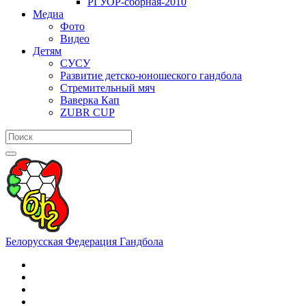
РГУОР-сборная-2010
Медиа
Фото
Видео
Детям
СУСУ
Развитие детско-юношеского гандбола
Стремительный мяч
Ваверка Кап
ZUBR CUP
Белорусская Федерация Гандбола