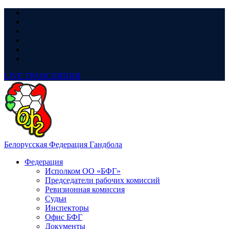
LIVE
ТРАНСЛЯЦИЯ
Белорусская Федерация Гандбола
Федерация
Исполком ОО «БФГ»
Председатели рабочих комиссий
Ревизионная комиссия
Судьи
Инспекторы
Офис БФГ
Документы