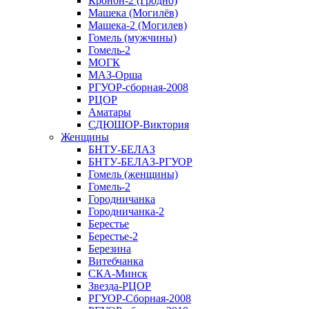
Кронон-2 (Гродно)
Машека (Могилёв)
Машека-2 (Могилев)
Гомель (мужчины)
Гомель-2
МОГК
МАЗ-Орша
РГУОР-сборная-2008
РЦОР
Аматары
СДЮШОР-Виктория
Женщины
БНТУ-БЕЛАЗ
БНТУ-БЕЛАЗ-РГУОР
Гомель (женщины)
Гомель-2
Городничанка
Городничанка-2
Берестье
Берестье-2
Березина
Витебчанка
СКА-Минск
Звезда-РЦОР
РГУОР-Сборная-2008