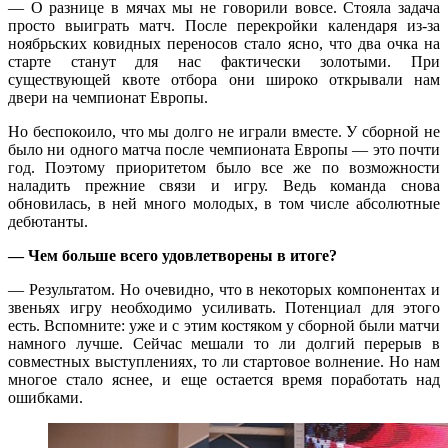
— О разнице в мячах мы не говорили вовсе. Стояла задача
просто выиграть матч. После перекройки календаря из-за
ноябрьских ковидных переносов стало ясно, что два очка на
старте станут для нас фактически золотыми. При
существующей квоте отбора они широко открывали нам
двери на чемпионат Европы.
Но беспокоило, что мы долго не играли вместе. У сборной не
было ни одного матча после чемпионата Европы — это почти
год. Поэтому приоритетом было все же по возможности
наладить прежние связи и игру. Ведь команда снова
обновилась, в ней много молодых, в том числе абсолютные
дебютанты.
— Чем больше всего удовлетворены в итоге?
— Результатом. Но очевидно, что в некоторых компонентах и
звеньях игру необходимо усиливать. Потенциал для этого
есть. Вспомните: уже и с этим костяком у сборной были матчи
намного лучше. Сейчас мешали то ли долгий перерыв в
совместных выступлениях, то ли стартовое волнение. Но нам
многое стало яснее, и еще остается время поработать над
ошибками.