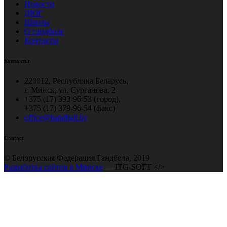
Новости
ДЮГ
Школы
О гандболе
Контакты
Контакты
220012, Республика Беларусь,
г. Минск, ул. Сурганова, 2
+375 (17) 393-96-53 (город),
+375 (17) 379-96-54 (факс)
office@handball.by
Contact
© Белорусская Федерация Гандбола, 2019
Разработка сайтов в Минске
— ITG-SOFT </>