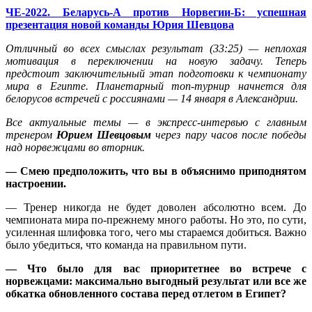
ЧЕ-2022. Беларусь-А против Норвегии-Б: успешная
презентация новой команды Юрия Шевцова
Отличный во всех смыслах результат (33:25) — неплохая
мотивация в переключении на новую задачу. Теперь
предстоит заключительный этап подготовки к чемпионату
мира в Египте. Планетарный топ-турнир начнется для
белорусов встречей с россиянами — 14 января в Александрии.
Все актуальные темы — в экспресс-интервью с главным
тренером
Юрием Шевцовым
через пару часов после победы
над норвежцами во вторник.
— Смею предположить, что вы в объяснимо приподнятом
настроении.
— Тренер никогда не будет доволен абсолютно всем. До
чемпионата мира по-прежнему много работы. Но это, по сути,
усиленная шлифовка того, чего мы стараемся добиться. Важно
было убедиться, что команда на правильном пути.
— Что было для вас приоритетнее во встрече с
норвежцами: максимально выгодный результат или все же
обкатка обновленного состава перед отлетом в Египет?