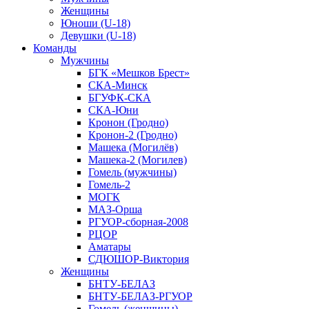
Женщины
Юноши (U-18)
Девушки (U-18)
Команды
Мужчины
БГК «Мешков Брест»
СКА-Минск
БГУФК-СКА
СКА-Юни
Кронон (Гродно)
Кронон-2 (Гродно)
Машека (Могилёв)
Машека-2 (Могилев)
Гомель (мужчины)
Гомель-2
МОГК
МАЗ-Орша
РГУОР-сборная-2008
РЦОР
Аматары
СДЮШОР-Виктория
Женщины
БНТУ-БЕЛАЗ
БНТУ-БЕЛАЗ-РГУОР
Гомель (женщины)