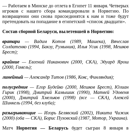
— Работаем в Минске до отлета в Египет 11 января. Четверых
игроков с нашего сбора командировали в Норвегию. По
возвращении они снова присоединятся к нам и тоже будут
претендовать на попадание в египетский «список двадцати».
Состав сборной Беларуси, вылетевшей в Норвегию:
вратари
— Вадим Котов (1989, Машека), Вячеслав
Солдатенко (1994, Бакэу, Румыния), Илья Усик (1998, Мешков
Брест);
крайние
— Евгений Никанович (2000, СКА), Эдуард Ярош
(2000, Гомель);
линейный
— Александр Титов (1986, Кокс, Финляндия);
полусредние
— Егор Будейко (2000, Мешков Брест), Юлиан
Гирик (1998), Дмитрий Камышик (1990), Матвей Удовеня
(2000), Дмитрий Хмельков (1998) (все — СКА), Алексей
Шинкель (1994, без клуба);
разыгрывающие
— Игорь Белявский (2002), Никита Чижик
(2000) (оба — СКА), Борис Пуховский (1987, Мотор, Украина).
Матч
Норвегия — Беларусь
будет сыгран 8 января в