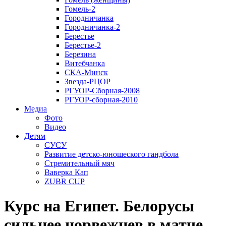
Гомель-2
Городничанка
Городничанка-2
Берестье
Берестье-2
Березина
Витебчанка
СКА-Минск
Звезда-РЦОР
РГУОР-Сборная-2008
РГУОР-сборная-2010
Медиа
Фото
Видео
Детям
СУСУ
Развитие детско-юношеского гандбола
Стремительный мяч
Ваверка Кап
ZUBR CUP
Курс на Египет. Белорусы
сильнее норвежцев в матче