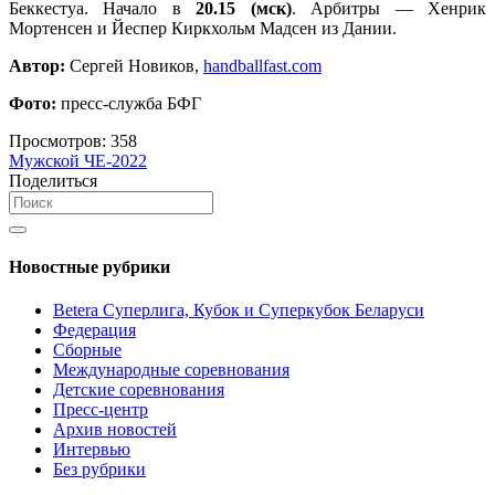
Беккестуа. Начало в
20.15 (мск)
. Арбитры — Хенрик
Мортенсен и Йеспер Киркхольм Мадсен из Дании.
Автор:
Сергей Новиков,
handballfast.com
Фото:
пресс-служба БФГ
Просмотров:
358
Мужской ЧЕ-2022
Поделиться
Новостные рубрики
Betera Суперлига, Кубок и Суперкубок Беларуси
Федерация
Сборные
Международные соревнования
Детские соревнования
Пресс-центр
Архив новостей
Интервью
Без рубрики