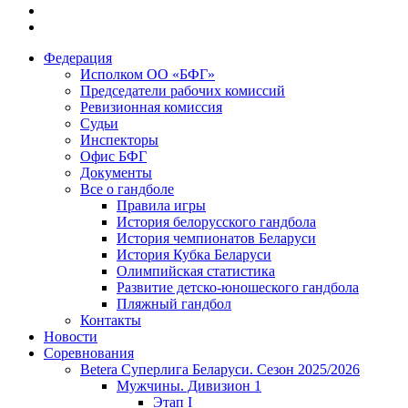
Федерация
Исполком ОО «БФГ»
Председатели рабочих комиссий
Ревизионная комиссия
Судьи
Инспекторы
Офис БФГ
Документы
Все о гандболе
Правила игры
История белорусского гандбола
История чемпионатов Беларуси
История Кубка Беларуси
Олимпийская статистика
Развитие детско-юношеского гандбола
Пляжный гандбол
Контакты
Новости
Соревнования
Betera Суперлига Беларуси. Сезон 2025/2026
Мужчины. Дивизион 1
Этап I