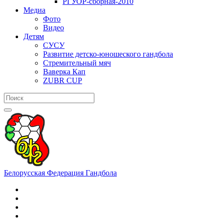
РГУОР-сборная-2010
Медиа
Фото
Видео
Детям
СУСУ
Развитие детско-юношеского гандбола
Стремительный мяч
Ваверка Кап
ZUBR CUP
Белорусская Федерация Гандбола