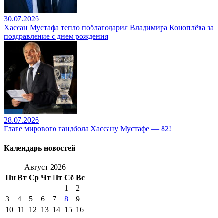
30.07.2026
Хассан Мустафа тепло поблагодарил Владимира Коноплёва за
поздравление с днем рождения
28.07.2026
Главе мирового гандбола Хассану Мустафе — 82!
Календарь новостей
Август 2026
Пн
Вт
Ср
Чт
Пт
Сб
Вс
1
2
3
4
5
6
7
8
9
10
11
12
13
14
15
16