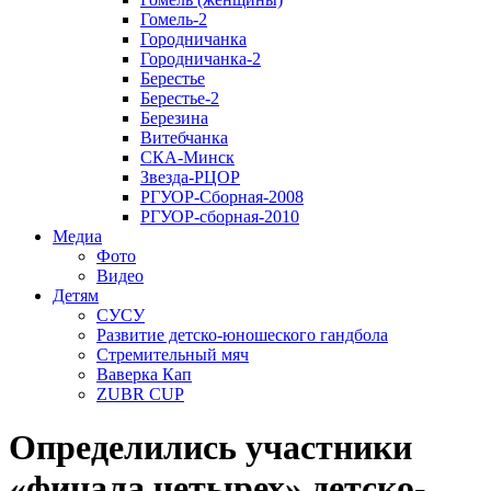
Гомель-2
Городничанка
Городничанка-2
Берестье
Берестье-2
Березина
Витебчанка
СКА-Минск
Звезда-РЦОР
РГУОР-Сборная-2008
РГУОР-сборная-2010
Медиа
Фото
Видео
Детям
СУСУ
Развитие детско-юношеского гандбола
Стремительный мяч
Ваверка Кап
ZUBR CUP
Определились участники
«финала четырех» детско-