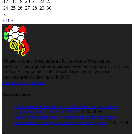
17
18
19
20
21
22
23
24
25
26
27
28
29
30
31
« Июл
Общественное объединение Белорусская Федерация
Гандбола. Копирование и размещение на сторонних ресурсах
любых материалов с сайта БФГ разрешено с учетом
размещения ссылки на сайт БФГ.
Сообщить о допинге
Последние новости
Мужская сборная Беларуси начинает подготовку к
гандбольному сезону 2026/2027
08.08.2026
Хассан Мустафа тепло поблагодарил Владимира
Коноплёва за поздравление с днем рождения
30.07.2026