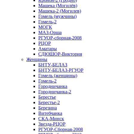
Кронон-2 (Гродно)
Машека (Могилёв)
Машека-2 (Могилев)
Гомель (мужчины)
Гомель-2
МОГК
МАЗ-Орша
РГУОР-сборная-2008
РЦОР
Аматары
СДЮШОР-Виктория
Женщины
БНТУ-БЕЛАЗ
БНТУ-БЕЛАЗ-РГУОР
Гомель (женщины)
Гомель-2
Городничанка
Городничанка-2
Берестье
Берестье-2
Березина
Витебчанка
СКА-Минск
Звезда-РЦОР
РГУОР-Сборная-2008