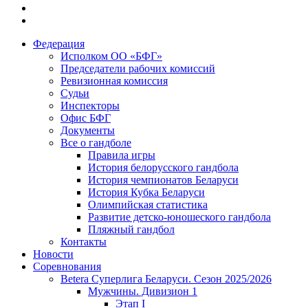
Федерация
Исполком ОО «БФГ»
Председатели рабочих комиссий
Ревизионная комиссия
Судьи
Инспекторы
Офис БФГ
Документы
Все о гандболе
Правила игры
История белорусского гандбола
История чемпионатов Беларуси
История Кубка Беларуси
Олимпийская статистика
Развитие детско-юношеского гандбола
Пляжный гандбол
Контакты
Новости
Соревнования
Betera Суперлига Беларуси. Сезон 2025/2026
Мужчины. Дивизион 1
Этап I