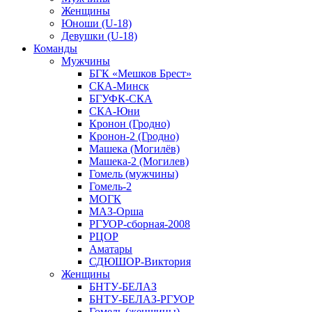
Женщины
Юноши (U-18)
Девушки (U-18)
Команды
Мужчины
БГК «Мешков Брест»
СКА-Минск
БГУФК-СКА
СКА-Юни
Кронон (Гродно)
Кронон-2 (Гродно)
Машека (Могилёв)
Машека-2 (Могилев)
Гомель (мужчины)
Гомель-2
МОГК
МАЗ-Орша
РГУОР-сборная-2008
РЦОР
Аматары
СДЮШОР-Виктория
Женщины
БНТУ-БЕЛАЗ
БНТУ-БЕЛАЗ-РГУОР
Гомель (женщины)