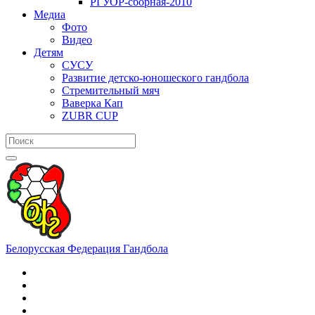
РГУОР-сборная-2010
Медиа
Фото
Видео
Детям
СУСУ
Развитие детско-юношеского гандбола
Стремительный мяч
Ваверка Кап
ZUBR CUP
Белорусская Федерация Гандбола