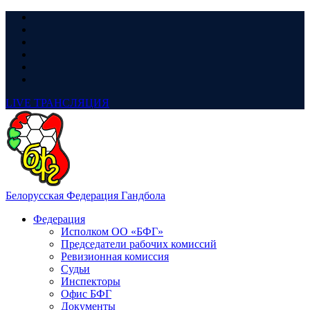
LIVE
ТРАНСЛЯЦИЯ
Белорусская Федерация Гандбола
Федерация
Исполком ОО «БФГ»
Председатели рабочих комиссий
Ревизионная комиссия
Судьи
Инспекторы
Офис БФГ
Документы