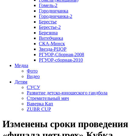
Гомель-2
Городничанка
Городничанка-2
Берестье
Берестье-2
Березина
Витебчанка
СКА-Минск
Звезда-РЦОР
РГУОР-Сборная-2008
РГУОР-сборная-2010
Медиа
Фото
Видео
Детям
СУСУ
Развитие детско-юношеского гандбола
Стремительный мяч
Ваверка Кап
ZUBR CUP
Изменены сроки проведения
«финала четырех» Кубка