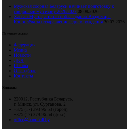
Мужская сборная Беларуси начинает подготовку к
гандбольному сезону 2026/2027
08.08.2026
Хассан Мустафа тепло поблагодарил Владимира
Коноплёва за поздравление с днем рождения
30.07.2026
Полезные ссылки
Федерация
Медиа
Новости
ДЮГ
Школы
О гандболе
Контакты
Контакты
220012, Республика Беларусь,
г. Минск, ул. Сурганова, 2
+375 (17) 393-96-53 (город),
+375 (17) 379-96-54 (факс)
office@handball.by