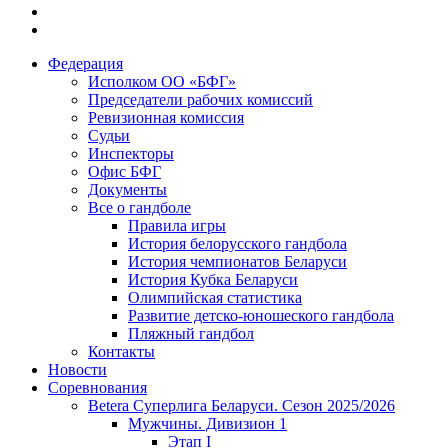
Федерация
Исполком ОО «БФГ»
Председатели рабочих комиссий
Ревизионная комиссия
Судьи
Инспекторы
Офис БФГ
Документы
Все о гандболе
Правила игры
История белорусского гандбола
История чемпионатов Беларуси
История Кубка Беларуси
Олимпийская статистика
Развитие детско-юношеского гандбола
Пляжный гандбол
Контакты
Новости
Соревнования
Betera Суперлига Беларуси. Сезон 2025/2026
Мужчины. Дивизион 1
Этап I