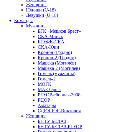
Женщины
Юноши (U-18)
Девушки (U-18)
Команды
Мужчины
БГК «Мешков Брест»
СКА-Минск
БГУФК-СКА
СКА-Юни
Кронон (Гродно)
Кронон-2 (Гродно)
Машека (Могилёв)
Машека-2 (Могилев)
Гомель (мужчины)
Гомель-2
МОГК
МАЗ-Орша
РГУОР-сборная-2008
РЦОР
Аматары
СДЮШОР-Виктория
Женщины
БНТУ-БЕЛАЗ
БНТУ-БЕЛАЗ-РГУОР
Гомель (женщины)