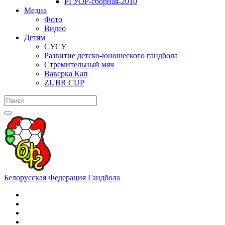
РГУОР-сборная-2010
Медиа
Фото
Видео
Детям
СУСУ
Развитие детско-юношеского гандбола
Стремительный мяч
Ваверка Кап
ZUBR CUP
Белорусская Федерация Гандбола