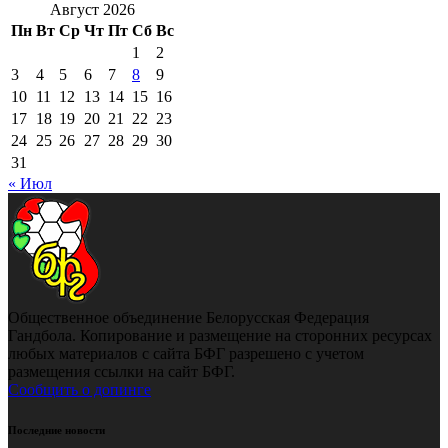
Август 2026
Пн
Вт
Ср
Чт
Пт
Сб
Вс
1
2
3
4
5
6
7
8
9
10
11
12
13
14
15
16
17
18
19
20
21
22
23
24
25
26
27
28
29
30
31
« Июл
Общественное объединение Белорусская Федерация
Гандбола. Копирование и размещение на сторонних ресурсах
любых материалов с сайта БФГ разрешено с учетом
размещения ссылки на сайт БФГ.
Сообщить о допинге
Последние новости