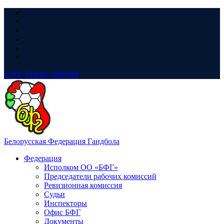
LIVE
ТРАНСЛЯЦИЯ
Белорусская Федерация Гандбола
Федерация
Исполком ОО «БФГ»
Председатели рабочих комиссий
Ревизионная комиссия
Судьи
Инспекторы
Офис БФГ
Документы