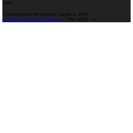
Contact
© Белорусская Федерация Гандбола, 2019
Разработка сайтов в Минске
— ITG-SOFT </>