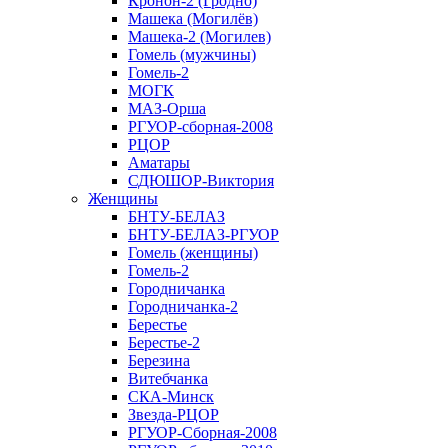
Кронон-2 (Гродно)
Машека (Могилёв)
Машека-2 (Могилев)
Гомель (мужчины)
Гомель-2
МОГК
МАЗ-Орша
РГУОР-сборная-2008
РЦОР
Аматары
СДЮШОР-Виктория
Женщины
БНТУ-БЕЛАЗ
БНТУ-БЕЛАЗ-РГУОР
Гомель (женщины)
Гомель-2
Городничанка
Городничанка-2
Берестье
Берестье-2
Березина
Витебчанка
СКА-Минск
Звезда-РЦОР
РГУОР-Сборная-2008