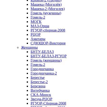
Кронон-2 (Гродно)
Машека (Могилёв)
Машека-2 (Могилев)
Гомель (мужчины)
Гомель-2
МОГК
МАЗ-Орша
РГУОР-сборная-2008
РЦОР
Аматары
СДЮШОР-Виктория
Женщины
БНТУ-БЕЛАЗ
БНТУ-БЕЛАЗ-РГУОР
Гомель (женщины)
Гомель-2
Городничанка
Городничанка-2
Берестье
Берестье-2
Березина
Витебчанка
СКА-Минск
Звезда-РЦОР
РГУОР-Сборная-2008