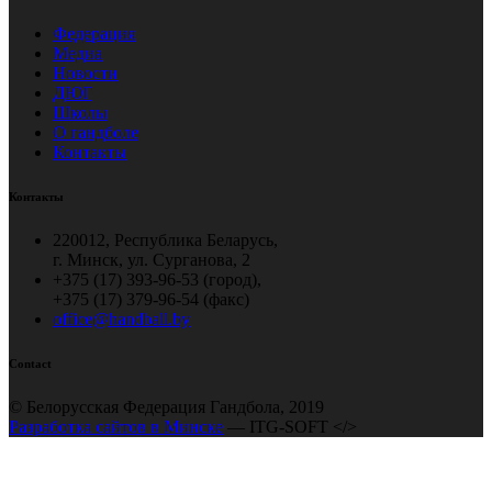
Федерация
Медиа
Новости
ДЮГ
Школы
О гандболе
Контакты
Контакты
220012, Республика Беларусь,
г. Минск, ул. Сурганова, 2
+375 (17) 393-96-53 (город),
+375 (17) 379-96-54 (факс)
office@handball.by
Contact
© Белорусская Федерация Гандбола, 2019
Разработка сайтов в Минске
— ITG-SOFT </>