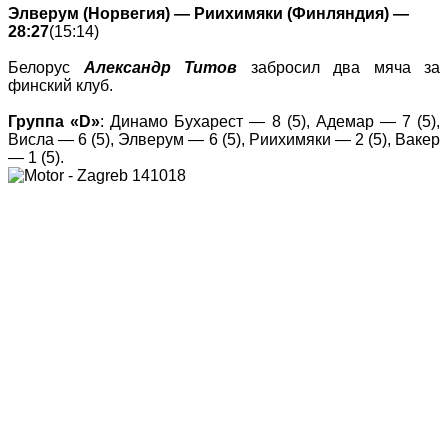
Элверум (Норвегия) — Риихимяки (Финляндия) —
28:27
(15:14)
Белорус
Александр Титов
забросил два мяча за
финский клуб.
Группа «D»
: Динамо Бухарест — 8 (5), Адемар — 7 (5),
Висла — 6 (5), Элверум — 6 (5), Риихимяки — 2 (5), Вакер
— 1 (5).