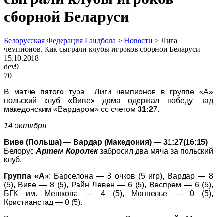
сборной Беларуси
Белорусская Федерация Гандбола
>
Новости
>
Лига
чемпионов. Как сыграли клубы игроков сборной Беларуси
15.10.2018
dev9
70
В матче пятого тура Лиги чемпионов в группе «А»
польский клуб «Виве» дома одержал победу над
македонским «Вардаром» со счетом
31:27.
14 октября
Виве (Польша) — Вардар (Македония) — 31:27
(16:15)
Белорус
Артем Короле
к
забросил два мяча за польский
клуб.
Группа «А»
: Барселона — 8 очков (5 игр), Вардар — 8
(5), Виве — 8 (5), Райн Левен — 6 (5), Веспрем — 6 (5),
БГК им. Мешкова — 4 (5), Монпелье — 0 (5),
Кристианстад — 0 (5).