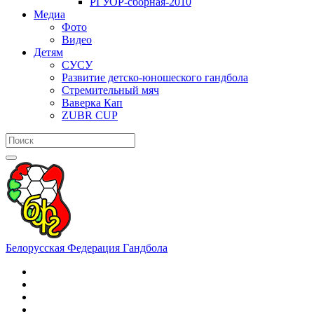
РГУОР-сборная-2010
Медиа
Фото
Видео
Детям
СУСУ
Развитие детско-юношеского гандбола
Стремительный мяч
Ваверка Кап
ZUBR CUP
Белорусская Федерация Гандбола