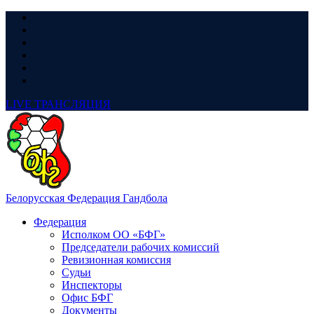
LIVE
ТРАНСЛЯЦИЯ
Белорусская Федерация Гандбола
Федерация
Исполком ОО «БФГ»
Председатели рабочих комиссий
Ревизионная комиссия
Судьи
Инспекторы
Офис БФГ
Документы