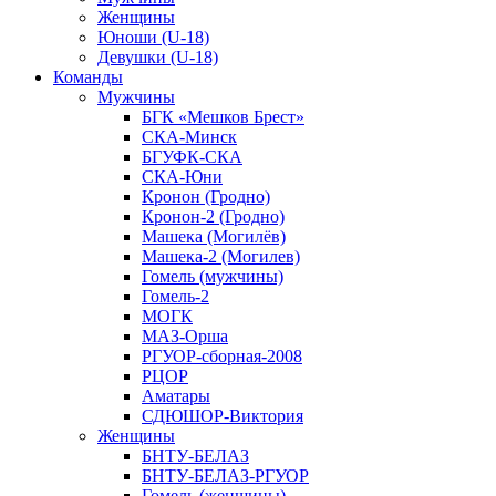
Женщины
Юноши (U-18)
Девушки (U-18)
Команды
Мужчины
БГК «Мешков Брест»
СКА-Минск
БГУФК-СКА
СКА-Юни
Кронон (Гродно)
Кронон-2 (Гродно)
Машека (Могилёв)
Машека-2 (Могилев)
Гомель (мужчины)
Гомель-2
МОГК
МАЗ-Орша
РГУОР-сборная-2008
РЦОР
Аматары
СДЮШОР-Виктория
Женщины
БНТУ-БЕЛАЗ
БНТУ-БЕЛАЗ-РГУОР
Гомель (женщины)