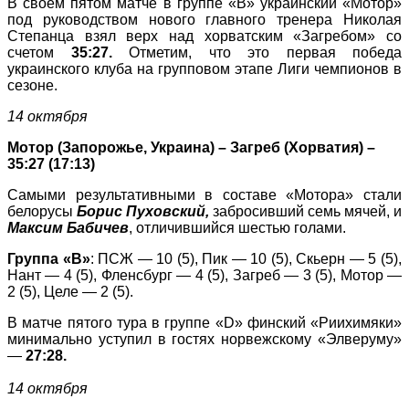
В своем пятом матче в группе «В» украинский «Мотор»
под руководством нового главного тренера Николая
Степанца взял верх над хорватским «Загребом» со
счетом
35:27.
Отметим, что это первая победа
украинского клуба на групповом этапе Лиги чемпионов в
сезоне.
14 октября
Мотор (Запорожье, Украина) – Загреб (Хорватия) –
35:27 (17:13)
Самыми результативными в составе «Мотора» стали
белорусы
Борис Пуховский,
забросивший семь мячей, и
Максим Бабичев
, отличившийся шестью голами.
Группа «В»
: ПСЖ — 10 (5), Пик — 10 (5), Скьерн — 5 (5),
Нант — 4 (5), Фленсбург — 4 (5), Загреб — 3 (5), Мотор —
2 (5), Целе — 2 (5).
В матче пятого тура в группе «D» финский «Риихимяки»
минимально уступил в гостях норвежскому «Элверуму»
—
27:28.
14 октября