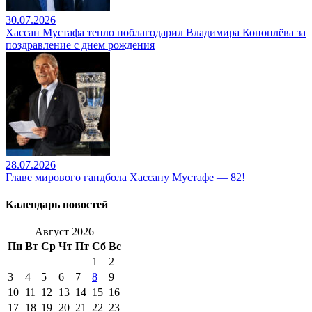
30.07.2026
Хассан Мустафа тепло поблагодарил Владимира Коноплёва за
поздравление с днем рождения
28.07.2026
Главе мирового гандбола Хассану Мустафе — 82!
Календарь новостей
Август 2026
Пн
Вт
Ср
Чт
Пт
Сб
Вс
1
2
3
4
5
6
7
8
9
10
11
12
13
14
15
16
17
18
19
20
21
22
23