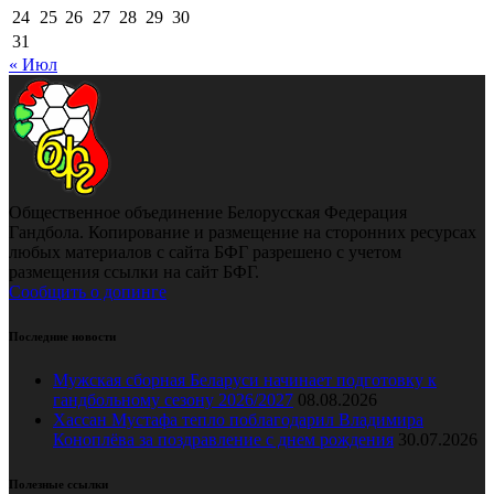
24
25
26
27
28
29
30
31
« Июл
Общественное объединение Белорусская Федерация
Гандбола. Копирование и размещение на сторонних ресурсах
любых материалов с сайта БФГ разрешено с учетом
размещения ссылки на сайт БФГ.
Сообщить о допинге
Последние новости
Мужская сборная Беларуси начинает подготовку к
гандбольному сезону 2026/2027
08.08.2026
Хассан Мустафа тепло поблагодарил Владимира
Коноплёва за поздравление с днем рождения
30.07.2026
Полезные ссылки