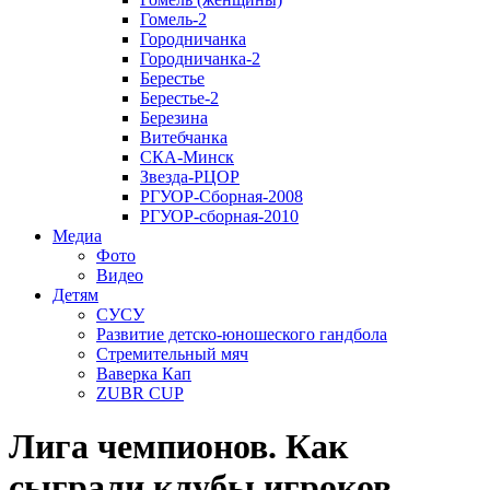
Гомель-2
Городничанка
Городничанка-2
Берестье
Берестье-2
Березина
Витебчанка
СКА-Минск
Звезда-РЦОР
РГУОР-Сборная-2008
РГУОР-сборная-2010
Медиа
Фото
Видео
Детям
СУСУ
Развитие детско-юношеского гандбола
Стремительный мяч
Ваверка Кап
ZUBR CUP
Лига чемпионов. Как
сыграли клубы игроков