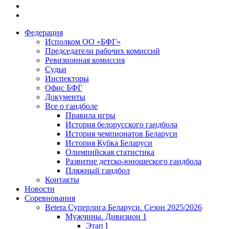
Федерация
Исполком ОО «БФГ»
Председатели рабочих комиссий
Ревизионная комиссия
Судьи
Инспекторы
Офис БФГ
Документы
Все о гандболе
Правила игры
История белорусского гандбола
История чемпионатов Беларуси
История Кубка Беларуси
Олимпийская статистика
Развитие детско-юношеского гандбола
Пляжный гандбол
Контакты
Новости
Соревнования
Betera Суперлига Беларуси. Сезон 2025/2026
Мужчины. Дивизион 1
Этап I