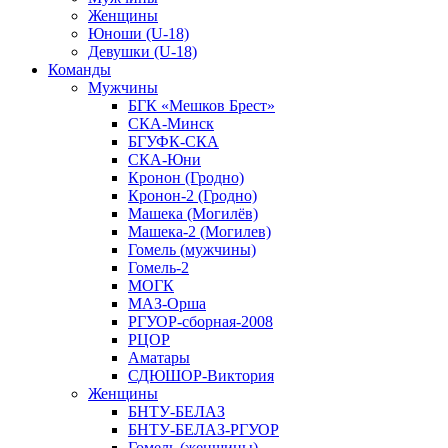
Женщины
Юноши (U-18)
Девушки (U-18)
Команды
Мужчины
БГК «Мешков Брест»
СКА-Минск
БГУФК-СКА
СКА-Юни
Кронон (Гродно)
Кронон-2 (Гродно)
Машека (Могилёв)
Машека-2 (Могилев)
Гомель (мужчины)
Гомель-2
МОГК
МАЗ-Орша
РГУОР-сборная-2008
РЦОР
Аматары
СДЮШОР-Виктория
Женщины
БНТУ-БЕЛАЗ
БНТУ-БЕЛАЗ-РГУОР
Гомель (женщины)