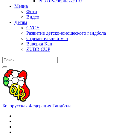
РГУОР-сборная-2010
Медиа
Фото
Видео
Детям
СУСУ
Развитие детско-юношеского гандбола
Стремительный мяч
Ваверка Кап
ZUBR CUP
Белорусская Федерация Гандбола