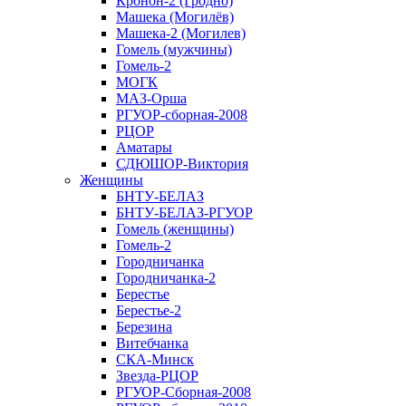
Кронон-2 (Гродно)
Машека (Могилёв)
Машека-2 (Могилев)
Гомель (мужчины)
Гомель-2
МОГК
МАЗ-Орша
РГУОР-сборная-2008
РЦОР
Аматары
СДЮШОР-Виктория
Женщины
БНТУ-БЕЛАЗ
БНТУ-БЕЛАЗ-РГУОР
Гомель (женщины)
Гомель-2
Городничанка
Городничанка-2
Берестье
Берестье-2
Березина
Витебчанка
СКА-Минск
Звезда-РЦОР
РГУОР-Сборная-2008