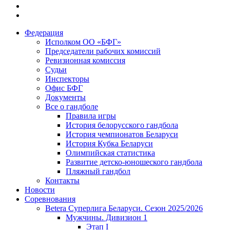
Федерация
Исполком ОО «БФГ»
Председатели рабочих комиссий
Ревизионная комиссия
Судьи
Инспекторы
Офис БФГ
Документы
Все о гандболе
Правила игры
История белорусского гандбола
История чемпионатов Беларуси
История Кубка Беларуси
Олимпийская статистика
Развитие детско-юношеского гандбола
Пляжный гандбол
Контакты
Новости
Соревнования
Betera Суперлига Беларуси. Сезон 2025/2026
Мужчины. Дивизион 1
Этап I