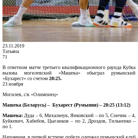
23.11.2019
Татьяна
71
В ответном матче третьего квалификационного раунда Кубка
вызова могилевский «Машека» обыграл румынский
«Бухарест» со счетом
28:25.
23 ноября
Могилев, с/к «Олимпиец»
Машека (Беларусь) – Бухарест (Румыния) – 28:25 (13:12)
Машека:
Дуда – 6, Михальчук, Янковский – по 5, Сончик – 4,
Буйкевич, Хабибов, Цыганков – по 2, Дроздов, Тильненко –
по 1.
Напомним, в первой встрече победу одержал румынский клуб