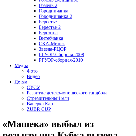
Гомель-2
Городничанка
Городничанка-2
Берестье
Берестье-2
Березина
Витебчанка
СКА-Минск
Звезда-РЦОР
РГУОР-Сборная-2008
РГУОР-сборная-2010
Медиа
Фото
Видео
Детям
СУСУ
Развитие детско-юношеского гандбола
Стремительный мяч
Ваверка Кап
ZUBR CUP
«Машека» выбыл из
розыгрыша Кубка вызова