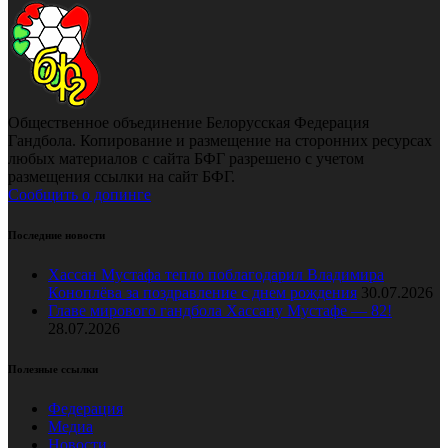
Общественное объединение Белорусская Федерация
Гандбола. Копирование и размещение на сторонних ресурсах
любых материалов с сайта БФГ разрешено с учетом
размещения ссылки на сайт БФГ.
Сообщить о допинге
Последние новости
Хассан Мустафа тепло поблагодарил Владимира
Коноплёва за поздравление с днем рождения
30.07.2026
Главе мирового гандбола Хассану Мустафе — 82!
28.07.2026
Полезные ссылки
Федерация
Медиа
Новости