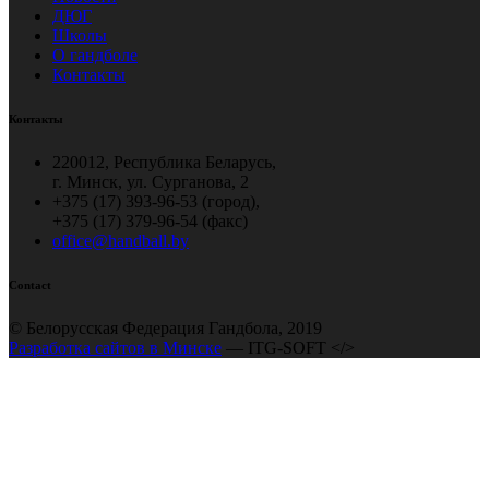
ДЮГ
Школы
О гандболе
Контакты
Контакты
220012, Республика Беларусь,
г. Минск, ул. Сурганова, 2
+375 (17) 393-96-53 (город),
+375 (17) 379-96-54 (факс)
office@handball.by
Contact
© Белорусская Федерация Гандбола, 2019
Разработка сайтов в Минске
— ITG-SOFT </>