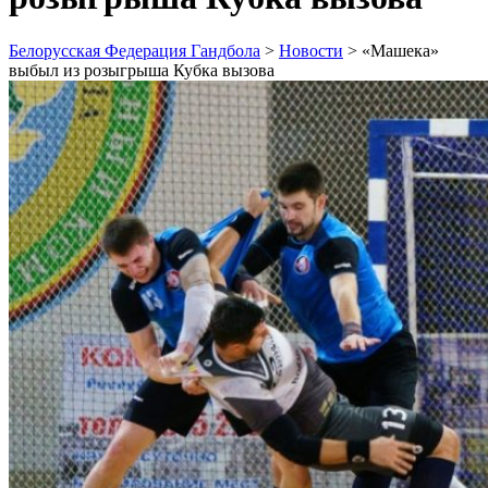
Белорусская Федерация Гандбола
>
Новости
>
«Машека»
выбыл из розыгрыша Кубка вызова