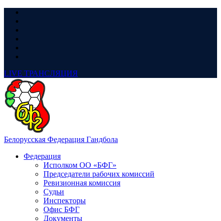
LIVE
ТРАНСЛЯЦИЯ
Белорусская Федерация Гандбола
Федерация
Исполком ОО «БФГ»
Председатели рабочих комиссий
Ревизионная комиссия
Судьи
Инспекторы
Офис БФГ
Документы