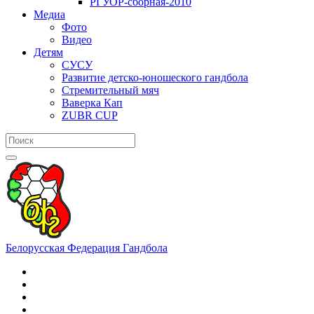
РГУОР-сборная-2010
Медиа
Фото
Видео
Детям
СУСУ
Развитие детско-юношеского гандбола
Стремительный мяч
Ваверка Кап
ZUBR CUP
Белорусская Федерация Гандбола