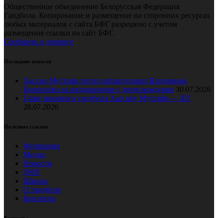
Общественное объединение Белорусская Федерация
Гандбола. Копирование и размещение на сторонних ресурсах
любых материалов с сайта БФГ разрешено с учетом
размещения ссылки на сайт БФГ.
Сообщить о допинге
Последние новости
Хассан Мустафа тепло поблагодарил Владимира
Коноплёва за поздравление с днем рождения
30.07.2026
Главе мирового гандбола Хассану Мустафе — 82!
28.07.2026
Полезные ссылки
Федерация
Медиа
Новости
ДЮГ
Школы
О гандболе
Контакты