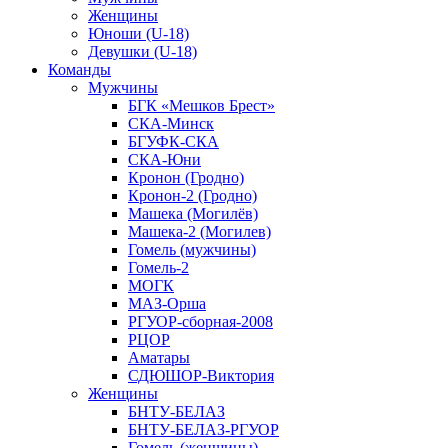
Женщины
Юноши (U-18)
Девушки (U-18)
Команды
Мужчины
БГК «Мешков Брест»
СКА-Минск
БГУФК-СКА
СКА-Юни
Кронон (Гродно)
Кронон-2 (Гродно)
Машека (Могилёв)
Машека-2 (Могилев)
Гомель (мужчины)
Гомель-2
МОГК
МАЗ-Орша
РГУОР-сборная-2008
РЦОР
Аматары
СДЮШОР-Виктория
Женщины
БНТУ-БЕЛАЗ
БНТУ-БЕЛАЗ-РГУОР
Гомель (женщины)