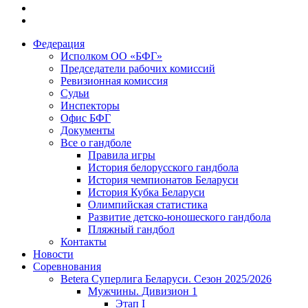
Федерация
Исполком ОО «БФГ»
Председатели рабочих комиссий
Ревизионная комиссия
Судьи
Инспекторы
Офис БФГ
Документы
Все о гандболе
Правила игры
История белорусского гандбола
История чемпионатов Беларуси
История Кубка Беларуси
Олимпийская статистика
Развитие детско-юношеского гандбола
Пляжный гандбол
Контакты
Новости
Соревнования
Betera Суперлига Беларуси. Сезон 2025/2026
Мужчины. Дивизион 1
Этап I