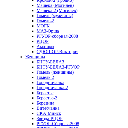
Кронон-2 (Гродно)
Машека (Могилёв)
Машека-2 (Могилев)
Гомель (мужчины)
Гомель-2
МОГК
МАЗ-Орша
РГУОР-сборная-2008
РЦОР
Аматары
СДЮШОР-Виктория
Женщины
БНТУ-БЕЛАЗ
БНТУ-БЕЛАЗ-РГУОР
Гомель (женщины)
Гомель-2
Городничанка
Городничанка-2
Берестье
Берестье-2
Березина
Витебчанка
СКА-Минск
Звезда-РЦОР
РГУОР-Сборная-2008