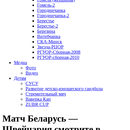
Гомель-2
Городничанка
Городничанка-2
Берестье
Берестье-2
Березина
Витебчанка
СКА-Минск
Звезда-РЦОР
РГУОР-Сборная-2008
РГУОР-сборная-2010
Медиа
Фото
Видео
Детям
СУСУ
Развитие детско-юношеского гандбола
Стремительный мяч
Ваверка Кап
ZUBR CUP
Матч Беларусь —
Швейцария смотрите в