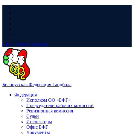
LIVE
ТРАНСЛЯЦИЯ
Белорусская Федерация Гандбола
Федерация
Исполком ОО «БФГ»
Председатели рабочих комиссий
Ревизионная комиссия
Судьи
Инспекторы
Офис БФГ
Документы