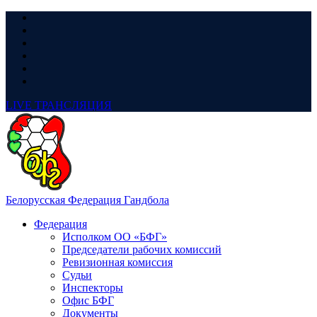
LIVE
ТРАНСЛЯЦИЯ
Белорусская Федерация Гандбола
Федерация
Исполком ОО «БФГ»
Председатели рабочих комиссий
Ревизионная комиссия
Судьи
Инспекторы
Офис БФГ
Документы