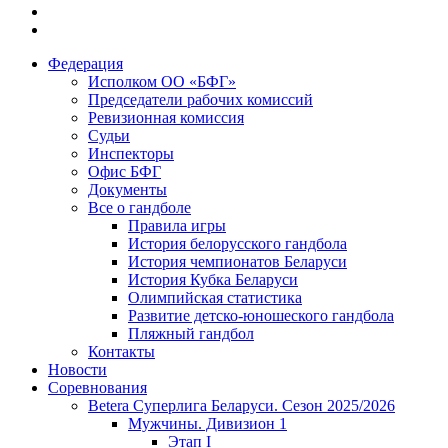
Федерация
Исполком ОО «БФГ»
Председатели рабочих комиссий
Ревизионная комиссия
Судьи
Инспекторы
Офис БФГ
Документы
Все о гандболе
Правила игры
История белорусского гандбола
История чемпионатов Беларуси
История Кубка Беларуси
Олимпийская статистика
Развитие детско-юношеского гандбола
Пляжный гандбол
Контакты
Новости
Соревнования
Betera Суперлига Беларуси. Сезон 2025/2026
Мужчины. Дивизион 1
Этап I