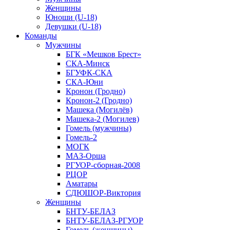
Женщины
Юноши (U-18)
Девушки (U-18)
Команды
Мужчины
БГК «Мешков Брест»
СКА-Минск
БГУФК-СКА
СКА-Юни
Кронон (Гродно)
Кронон-2 (Гродно)
Машека (Могилёв)
Машека-2 (Могилев)
Гомель (мужчины)
Гомель-2
МОГК
МАЗ-Орша
РГУОР-сборная-2008
РЦОР
Аматары
СДЮШОР-Виктория
Женщины
БНТУ-БЕЛАЗ
БНТУ-БЕЛАЗ-РГУОР
Гомель (женщины)