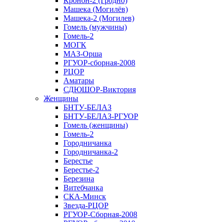
Кронон-2 (Гродно)
Машека (Могилёв)
Машека-2 (Могилев)
Гомель (мужчины)
Гомель-2
МОГК
МАЗ-Орша
РГУОР-сборная-2008
РЦОР
Аматары
СДЮШОР-Виктория
Женщины
БНТУ-БЕЛАЗ
БНТУ-БЕЛАЗ-РГУОР
Гомель (женщины)
Гомель-2
Городничанка
Городничанка-2
Берестье
Берестье-2
Березина
Витебчанка
СКА-Минск
Звезда-РЦОР
РГУОР-Сборная-2008