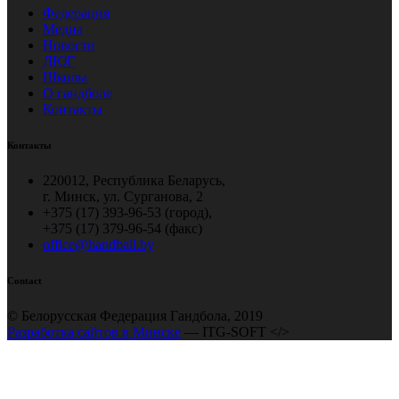
Федерация
Медиа
Новости
ДЮГ
Школы
О гандболе
Контакты
Контакты
220012, Республика Беларусь,
г. Минск, ул. Сурганова, 2
+375 (17) 393-96-53 (город),
+375 (17) 379-96-54 (факс)
office@handball.by
Contact
© Белорусская Федерация Гандбола, 2019
Разработка сайтов в Минске
— ITG-SOFT </>