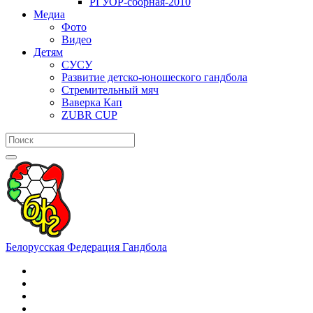
РГУОР-сборная-2010
Медиа
Фото
Видео
Детям
СУСУ
Развитие детско-юношеского гандбола
Стремительный мяч
Ваверка Кап
ZUBR CUP
Белорусская Федерация Гандбола