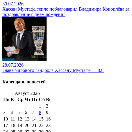
30.07.2026
Хассан Мустафа тепло поблагодарил Владимира Коноплёва за
поздравление с днем рождения
28.07.2026
Главе мирового гандбола Хассану Мустафе — 82!
Календарь новостей
Август 2026
Пн
Вт
Ср
Чт
Пт
Сб
Вс
1
2
3
4
5
6
7
8
9
10
11
12
13
14
15
16
17
18
19
20
21
22
23
24
25
26
27
28
29
30