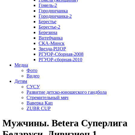
Гомель-2
Городничанка
Городничанка-2
Берестье
Берестье-2
Березина
Витебчанка
СКА-Минск
Звезда-РЦОР
РГУОР-Сборная-2008
РГУОР-сборная-2010
Медиа
Фото
Видео
Детям
СУСУ
Развитие детско-юношеского гандбола
Стремительный мяч
Ваверка Кап
ZUBR CUP
Мужчины. Betera Суперлига
Беларуси. Дивизион 1.