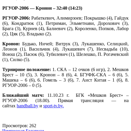
РГУОР-2006 — Кронон – 32:40 (14:23)
РГУОР-2006:
Рабаткевич, Алимирзоев; Покрышко (4), Гайдук
(6), Кондратюк (1), Петриман, Эльметнави, Дорохович (3),
Брага (3), Курнев (4), Балиевич (2), Короленко, Попков, Лабор
(2), Цяк (5), Владыко (2).
Кронон:
Будько, Ничей; Витрук (3), Лукашенко, Селицкий,
Леонов (1), Васильчик (4), Лукашевич (7), Несвадьба (10),
Воюш (2), Пасюк (6), Тубилевич (1), Шелешко, П. Рогачевский
(1), Силко (5).
Турнирное положение:
1. СКА – 12 очков (6 игр), 2. Мешков
Брест – 10 (5), 3. Кронон – 8 (6), 4. БГУФК-СКА – 6 (6), 5.
Машека – 6 (6), 6. Гомель – 3 (6), 7. Аист Китая – 1 (6), 8.
РГУОР-2006 – 0 (5).
Ближайший матч:
11.10.23 г. БГК «Мешков Брест» –
РГУОР-2006 (18.00). Прямая трансляция — на
сайтах
handball.by
и
sport-tv.by.
Просмотров:
262
Чемпионат Беларуси