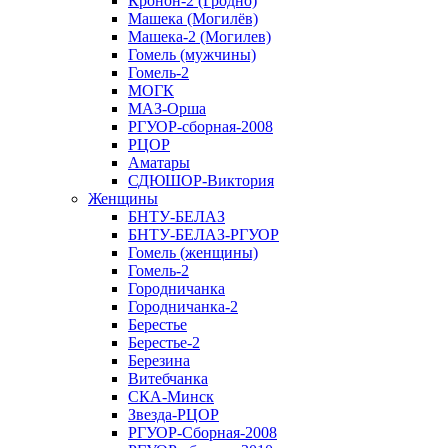
Кронон-2 (Гродно)
Машека (Могилёв)
Машека-2 (Могилев)
Гомель (мужчины)
Гомель-2
МОГК
МАЗ-Орша
РГУОР-сборная-2008
РЦОР
Аматары
СДЮШОР-Виктория
Женщины
БНТУ-БЕЛАЗ
БНТУ-БЕЛАЗ-РГУОР
Гомель (женщины)
Гомель-2
Городничанка
Городничанка-2
Берестье
Берестье-2
Березина
Витебчанка
СКА-Минск
Звезда-РЦОР
РГУОР-Сборная-2008