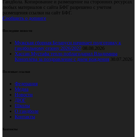
Гандбола. Копирование и размещение на сторонних ресурсах
любых материалов с сайта БФГ разрешено с учетом
размещения ссылки на сайт БФГ.
Сообщить о допинге
Последние новости
Мужская сборная Беларуси начинает подготовку к
гандбольному сезону 2026/2027
08.08.2026
Хассан Мустафа тепло поблагодарил Владимира
Коноплёва за поздравление с днем рождения
30.07.2026
Полезные ссылки
Федерация
Медиа
Новости
ДЮГ
Школы
О гандболе
Контакты
Контакты