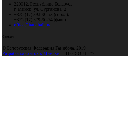
220012, Республика Беларусь,
г. Минск, ул. Сурганова, 2
+375 (17) 393-96-53 (город),
+375 (17) 379-96-54 (факс)
office@handball.by
Contact
© Белорусская Федерация Гандбола, 2019
Разработка сайтов в Минске
— ITG-SOFT </>