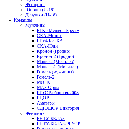
Женщины
Юноши (U-18)
Девушки (U-18)
Команды
Мужчины
БГК «Мешков Брест»
СКА-Минск
БГУФК-СКА
СКА-Юни
Кронон (Гродно)
Кронон-2 (Гродно)
Машека (Могилёв)
Машека-2 (Могилев)
Гомель (мужчины)
Гомель-2
МОГК
МАЗ-Орша
РГУОР-сборная-2008
РЦОР
Аматары
СДЮШОР-Виктория
Женщины
БНТУ-БЕЛАЗ
БНТУ-БЕЛАЗ-РГУОР
Гомель (женщины)