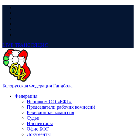
LIVE
ТРАНСЛЯЦИЯ
Белорусская Федерация Гандбола
Федерация
Исполком ОО «БФГ»
Председатели рабочих комиссий
Ревизионная комиссия
Судьи
Инспекторы
Офис БФГ
Документы