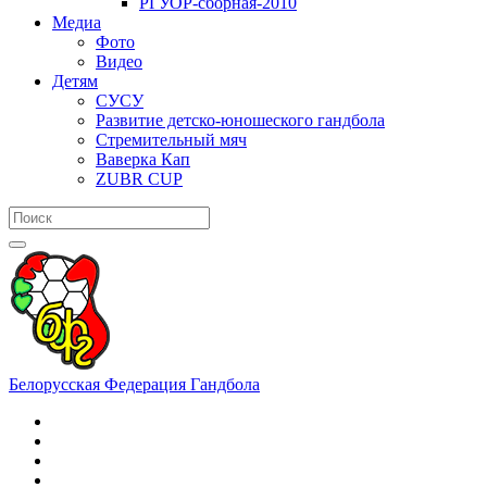
РГУОР-сборная-2010
Медиа
Фото
Видео
Детям
СУСУ
Развитие детско-юношеского гандбола
Стремительный мяч
Ваверка Кап
ZUBR CUP
Белорусская Федерация Гандбола