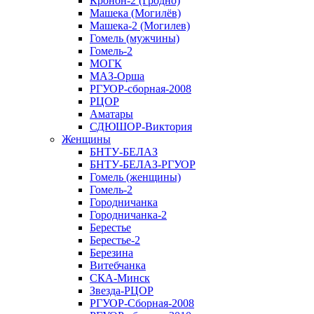
Кронон-2 (Гродно)
Машека (Могилёв)
Машека-2 (Могилев)
Гомель (мужчины)
Гомель-2
МОГК
МАЗ-Орша
РГУОР-сборная-2008
РЦОР
Аматары
СДЮШОР-Виктория
Женщины
БНТУ-БЕЛАЗ
БНТУ-БЕЛАЗ-РГУОР
Гомель (женщины)
Гомель-2
Городничанка
Городничанка-2
Берестье
Берестье-2
Березина
Витебчанка
СКА-Минск
Звезда-РЦОР
РГУОР-Сборная-2008