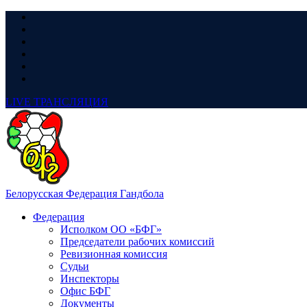
LIVE
ТРАНСЛЯЦИЯ
Белорусская Федерация Гандбола
Федерация
Исполком ОО «БФГ»
Председатели рабочих комиссий
Ревизионная комиссия
Судьи
Инспекторы
Офис БФГ
Документы