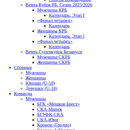
Betera Кубок РБ. Сезон 2025/2026
Мужчины КРБ
Календарь. Этап I
«Финал четырех»
Календарь
Женщины КРБ
Календарь. Этап I
«Финал четырех»
Календарь
Betera Суперкубок Беларуси
Мужчины СКРБ
Женщины СКРБ
Сборные
Мужчины
Женщины
Юноши (U-18)
Девушки (U-18)
Команды
Мужчины
БГК «Мешков Брест»
СКА-Минск
БГУФК-СКА
СКА-Юни
Кронон (Гродно)