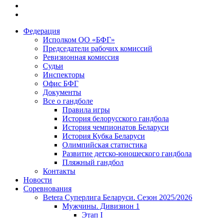
Федерация
Исполком ОО «БФГ»
Председатели рабочих комиссий
Ревизионная комиссия
Судьи
Инспекторы
Офис БФГ
Документы
Все о гандболе
Правила игры
История белорусского гандбола
История чемпионатов Беларуси
История Кубка Беларуси
Олимпийская статистика
Развитие детско-юношеского гандбола
Пляжный гандбол
Контакты
Новости
Соревнования
Betera Суперлига Беларуси. Сезон 2025/2026
Мужчины. Дивизион 1
Этап I