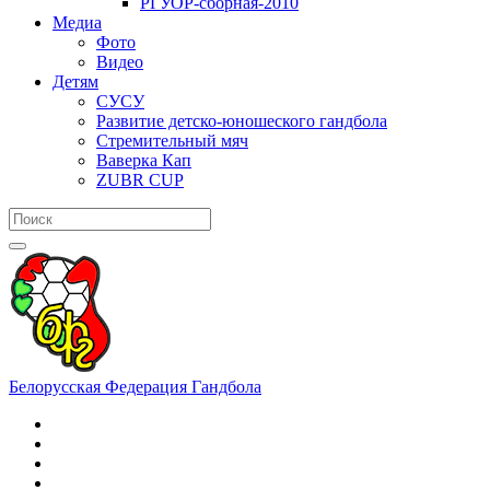
РГУОР-сборная-2010
Медиа
Фото
Видео
Детям
СУСУ
Развитие детско-юношеского гандбола
Стремительный мяч
Ваверка Кап
ZUBR CUP
Белорусская Федерация Гандбола