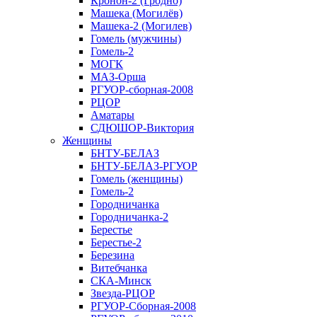
Кронон-2 (Гродно)
Машека (Могилёв)
Машека-2 (Могилев)
Гомель (мужчины)
Гомель-2
МОГК
МАЗ-Орша
РГУОР-сборная-2008
РЦОР
Аматары
СДЮШОР-Виктория
Женщины
БНТУ-БЕЛАЗ
БНТУ-БЕЛАЗ-РГУОР
Гомель (женщины)
Гомель-2
Городничанка
Городничанка-2
Берестье
Берестье-2
Березина
Витебчанка
СКА-Минск
Звезда-РЦОР
РГУОР-Сборная-2008