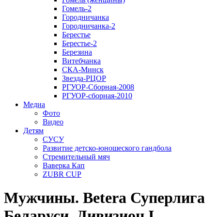
Гомель-2
Городничанка
Городничанка-2
Берестье
Берестье-2
Березина
Витебчанка
СКА-Минск
Звезда-РЦОР
РГУОР-Сборная-2008
РГУОР-сборная-2010
Медиа
Фото
Видео
Детям
СУСУ
Развитие детско-юношеского гандбола
Стремительный мяч
Ваверка Кап
ZUBR CUP
Мужчины. Betera Суперлига
Беларуси. Дивизион I.