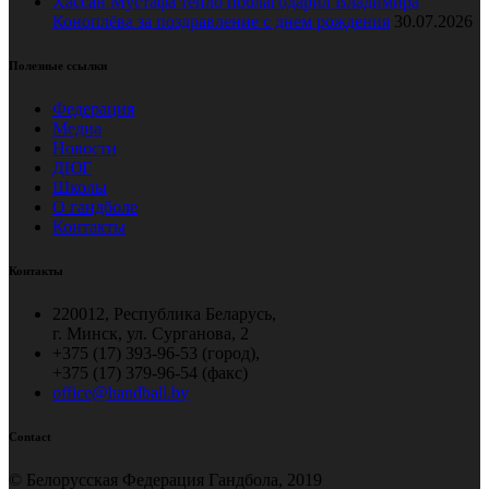
Хассан Мустафа тепло поблагодарил Владимира
Коноплёва за поздравление с днем рождения
30.07.2026
Полезные ссылки
Федерация
Медиа
Новости
ДЮГ
Школы
О гандболе
Контакты
Контакты
220012, Республика Беларусь,
г. Минск, ул. Сурганова, 2
+375 (17) 393-96-53 (город),
+375 (17) 379-96-54 (факс)
office@handball.by
Contact
© Белорусская Федерация Гандбола, 2019