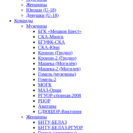
Женщины
Юноши (U-18)
Девушки (U-18)
Команды
Мужчины
БГК «Мешков Брест»
СКА-Минск
БГУФК-СКА
СКА-Юни
Кронон (Гродно)
Кронон-2 (Гродно)
Машека (Могилёв)
Машека-2 (Могилев)
Гомель (мужчины)
Гомель-2
МОГК
МАЗ-Орша
РГУОР-сборная-2008
РЦОР
Аматары
СДЮШОР-Виктория
Женщины
БНТУ-БЕЛАЗ
БНТУ-БЕЛАЗ-РГУОР
Гомель (женщины)