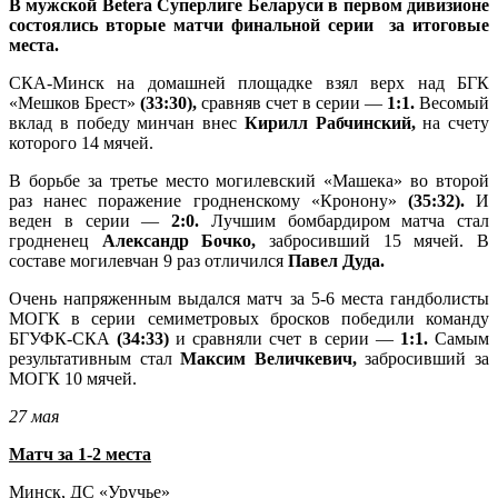
В мужской Betera Суперлиге Беларуси в первом дивизионе
состоялись вторые матчи финальной серии за итоговые
места.
СКА-Минск на домашней площадке взял верх над БГК
«Мешков Брест»
(33:30),
сравняв счет в серии —
1:1.
Весомый
вклад в победу минчан внес
Кирилл Рабчинский,
на счету
которого 14 мячей.
В борьбе за третье место могилевский «Машека» во второй
раз нанес поражение гродненскому «Кронону»
(35:32).
И
веден в серии —
2:0.
Лучшим бомбардиром матча стал
гродненец
Александр Бочко,
забросивший 15 мячей. В
составе могилевчан 9 раз отличился
Павел Дуда.
Очень напряженным выдался матч за 5-6 места гандболисты
МОГК в серии семиметровых бросков победили команду
БГУФК-СКА
(34:33)
и сравняли счет в серии —
1:1.
Самым
результативным стал
Максим Величкевич,
забросивший за
МОГК 10 мячей.
27 мая
Матч за 1-2 места
Минск, ДС «Уручье»