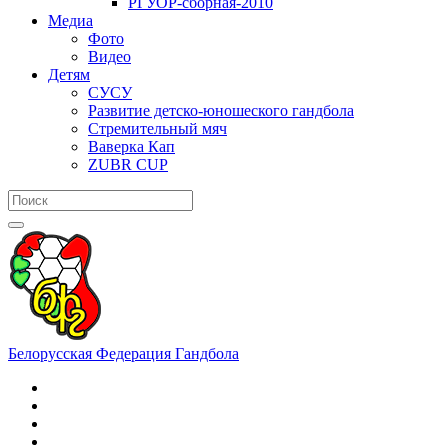
РГУОР-сборная-2010
Медиа
Фото
Видео
Детям
СУСУ
Развитие детско-юношеского гандбола
Стремительный мяч
Ваверка Кап
ZUBR CUP
Белорусская Федерация Гандбола