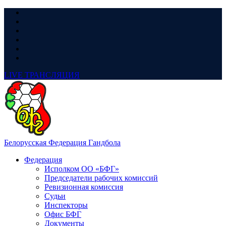
LIVE
ТРАНСЛЯЦИЯ
Белорусская Федерация Гандбола
Федерация
Исполком ОО «БФГ»
Председатели рабочих комиссий
Ревизионная комиссия
Судьи
Инспекторы
Офис БФГ
Документы