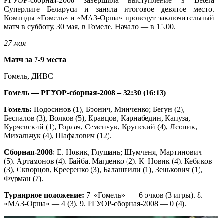
РГУОР-сборная-2008 завершила выступление в Betera
Суперлиге Беларуси и заняла итоговое девятое место.
Команды «Гомель» и «МАЗ-Орша» проведут заключительный
матч в субботу, 30 мая, в Гомеле. Начало — в 15.00.
27 мая
Матч за 7-9 места
Гомель, ДИВС
Гомель — РГУОР-сборная-2008 – 32:30 (16:13)
Гомель:
Подосинов (1), Бронич, Минченко; Бегун (2),
Беспалов (3), Волков (5), Кравцов, Карнабедин, Капуза,
Курчевский (1), Горлач, Семенчук, Крупский (4), Леоник,
Михальчук (4), Шафалович (12).
Сборная-2008:
Е. Новик, Глушань; Шумченя, Мартинович
(5), Артамонов (4), Байба, Магденко (2), К. Новик (4), Кебиков
(3), Скворцов, Крееренко (3), Балашвили (1), Зенькович (1),
Фурман (7).
Турнирное положение:
7. «Гомель» — 6 очков (3 игры). 8.
«МАЗ-Орша» — 4 (3). 9. РГУОР-сборная-2008 — 0 (4).