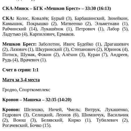
СКА-Минск – БГК «Мешков Брест» – 33:30 (16:13)
СКА:
Колос, Ковалёв; Бурый (3), Барбашинский, Зинейкин,
Камышик, Покрышко (2), Матвеенко (2), Эльметнави (1),
Рабчинский (14), Лукашёнок (1), Петрович (1), Лабор (5),
Ладутько (4), Карпилович, Ермаков.
Мешков Брест:
Заболотин, Ивич; Будейко (1), Драгашевич
(2), Лазович (1), Шкуринский (3), Степанович (2), Юринок (4),
Потиск, Шумак, Фокин (2), Алёхин (3), Куран (7), Андреев,
Рудь (4), Врачевич (1).
Счет в серии: 1:1
Матч за 3-4 места
Гродно, Спорткомплекс
Кронон – Машека – 32:35 (14:20)
Кронон:
Шелешко, Ничей, Чмель; Витрук, Лукашенко,
Гедрович (3), Селицкий, Леонов (6), Шимончук, Васильчик
(2), Воюш (3), Белявский, Кирко (1), Тубилевич (2),
Рогачевский, Бочко (15).