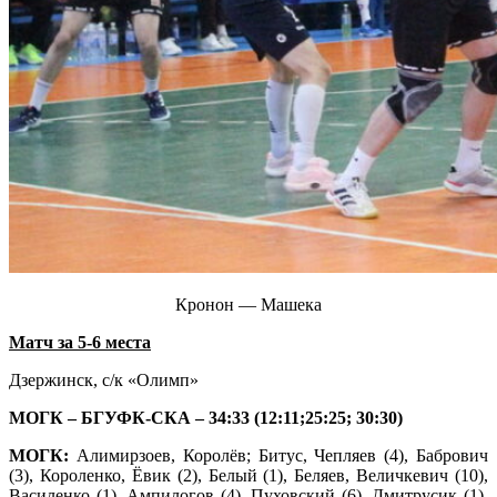
Кронон — Машека
Матч за 5-6 места
Дзержинск, с/к «Олимп»
МОГК – БГУФК-СКА – 34:33 (12:11;25:25; 30:30)
МОГК:
Алимирзоев, Королёв; Битус, Чепляев (4), Бабрович
(3), Короленко, Ёвик (2), Белый (1), Беляев, Величкевич (10),
Василенко (1), Ампилогов (4), Пуховский (6), Дмитрусик (1),