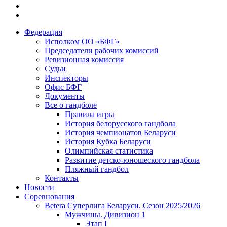
Федерация
Исполком ОО «БФГ»
Председатели рабочих комиссий
Ревизионная комиссия
Судьи
Инспекторы
Офис БФГ
Документы
Все о гандболе
Правила игры
История белорусского гандбола
История чемпионатов Беларуси
История Кубка Беларуси
Олимпийская статистика
Развитие детско-юношеского гандбола
Пляжный гандбол
Контакты
Новости
Соревнования
Betera Суперлига Беларуси. Сезон 2025/2026
Мужчины. Дивизион 1
Этап I