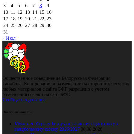
3
4
5
6
7
8
9
10
11
12
13
14
15
16
17
18
19
20
21
22
23
24
25
26
27
28
29
30
31
« Июл
Общественное объединение Белорусская Федерация
Гандбола. Копирование и размещение на сторонних ресурсах
любых материалов с сайта БФГ разрешено с учетом
размещения ссылки на сайт БФГ.
Сообщить о допинге
Последние новости
Мужская сборная Беларуси начинает подготовку к
гандбольному сезону 2026/2027
08.08.2026