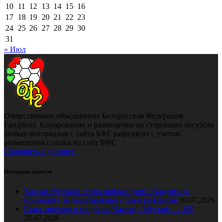
10
11
12
13
14
15
16
17
18
19
20
21
22
23
24
25
26
27
28
29
30
31
« Июл
Общественное объединение Белорусская Федерация
Гандбола. Копирование и размещение на сторонних ресурсах
любых материалов с сайта БФГ разрешено с учетом
размещения ссылки на сайт БФГ.
Сообщить о допинге
Последние новости
Хассан Мустафа тепло поблагодарил Владимира
Коноплёва за поздравление с днем рождения
30.07.2026
Главе мирового гандбола Хассану Мустафе — 82!
28.07.2026