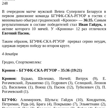
248
В очередном матче мужской Betera Суперлиги Беларуси в
первом дивизионе команда БГУФК-СКА-РГУОР в гостях с
минимально обыграл гродненский «Кронон» —
36:35.
Самым
результативным в составе победителей стал
Иван Гайдук,
в
активе которого 10 мячей. У «Кронона» 12 раз отличился
Евгений Пасюк.
Таким образом, БГУФК-СКА-РГУОР прервал серию неудач,
одержав первую победу во втором круге.
4 декабря
Гродно, Спорткомплекс
Кронон – БГУФК-СКА-РГУОР – 35:36 (19:21)
Кронон:
Будько, Шелешко, Ничей; Витрук (9), Е.
Рогачевский, Лукашенко (1), Гедрович (3), Селицкий, Леонов
(2), Васильчик (1), Воюш (3), Пасюк (12), Тубилевич (3), П.
Рогачевский (1).
БГУФК:
Алимирзоев, Шульга; Гайдук (10), Кондратюк,
Петриман, Рудь (4), Брага (4), Покрышко (7), Эльметнави (2),