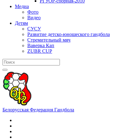
РГУОР-сборная-2010
Медиа
Фото
Видео
Детям
СУСУ
Развитие детско-юношеского гандбола
Стремительный мяч
Ваверка Кап
ZUBR CUP
Белорусская Федерация Гандбола