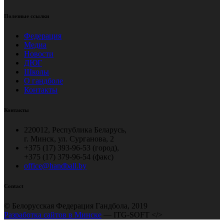
Полезные ссылки
Федерация
Медиа
Новости
ДЮГ
Школы
О гандболе
Контакты
Контакты
220012, Республика Беларусь,
г. Минск, ул. Сурганова, 2
+375 (17) 393-96-53 (город),
+375 (17) 379-96-54 (факс)
office@handball.by
Contact
© Белорусская Федерация Гандбола, 2019
Разработка сайтов в Минске
— ITG-SOFT </>