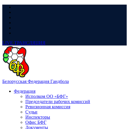
LIVE
ТРАНСЛЯЦИЯ
Белорусская Федерация Гандбола
Федерация
Исполком ОО «БФГ»
Председатели рабочих комиссий
Ревизионная комиссия
Судьи
Инспекторы
Офис БФГ
Документы