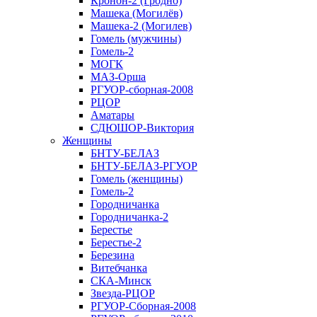
Кронон-2 (Гродно)
Машека (Могилёв)
Машека-2 (Могилев)
Гомель (мужчины)
Гомель-2
МОГК
МАЗ-Орша
РГУОР-сборная-2008
РЦОР
Аматары
СДЮШОР-Виктория
Женщины
БНТУ-БЕЛАЗ
БНТУ-БЕЛАЗ-РГУОР
Гомель (женщины)
Гомель-2
Городничанка
Городничанка-2
Берестье
Берестье-2
Березина
Витебчанка
СКА-Минск
Звезда-РЦОР
РГУОР-Сборная-2008