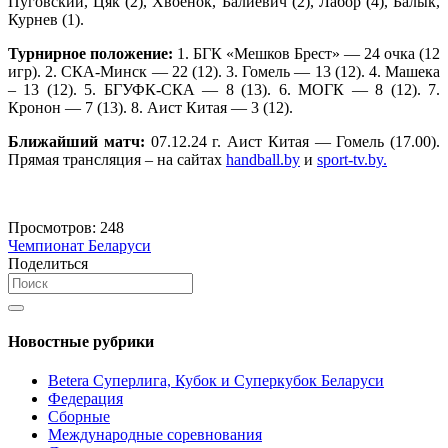
Пуговский, Цяк (2), Хвоенок, Балиевич (2), Лабор (4), Балык,
Курнев (1).
Турнирное положение:
1. БГК «Мешков Брест» — 24 очка (12
игр). 2. СКА-Минск — 22 (12). 3. Гомель — 13 (12). 4. Машека
– 13 (12). 5. БГУФК-СКА — 8 (13). 6. МОГК — 8 (12). 7.
Кронон — 7 (13). 8. Аист Китая — 3 (12).
Ближайший матч:
07.12.24 г. Аист Китая — Гомель (17.00).
Прямая трансляция – на сайтах
handball.by
и
sport-tv.by.
Просмотров:
248
Чемпионат Беларуси
Поделиться
Новостные рубрики
Betera Суперлига, Кубок и Суперкубок Беларуси
Федерация
Сборные
Международные соревнования