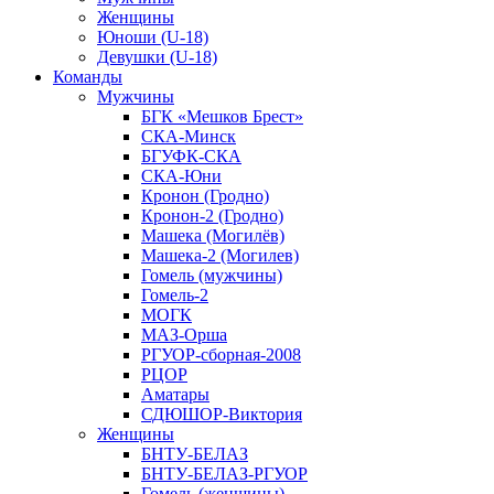
Женщины
Юноши (U-18)
Девушки (U-18)
Команды
Мужчины
БГК «Мешков Брест»
СКА-Минск
БГУФК-СКА
СКА-Юни
Кронон (Гродно)
Кронон-2 (Гродно)
Машека (Могилёв)
Машека-2 (Могилев)
Гомель (мужчины)
Гомель-2
МОГК
МАЗ-Орша
РГУОР-сборная-2008
РЦОР
Аматары
СДЮШОР-Виктория
Женщины
БНТУ-БЕЛАЗ
БНТУ-БЕЛАЗ-РГУОР
Гомель (женщины)