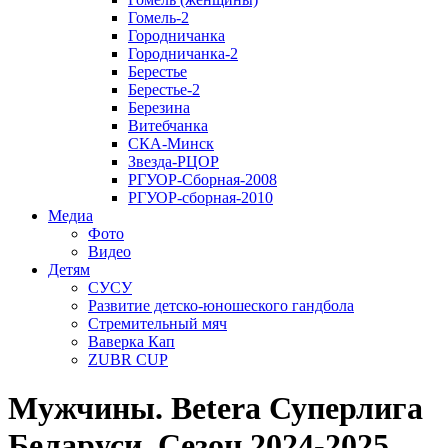
Гомель-2
Городничанка
Городничанка-2
Берестье
Берестье-2
Березина
Витебчанка
СКА-Минск
Звезда-РЦОР
РГУОР-Сборная-2008
РГУОР-сборная-2010
Медиа
Фото
Видео
Детям
СУСУ
Развитие детско-юношеского гандбола
Стремительный мяч
Ваверка Кап
ZUBR CUP
Мужчины. Betera Суперлига
Беларуси. Сезон 2024-2025.