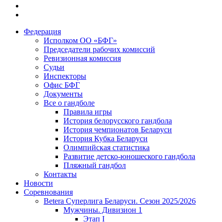
Федерация
Исполком ОО «БФГ»
Председатели рабочих комиссий
Ревизионная комиссия
Судьи
Инспекторы
Офис БФГ
Документы
Все о гандболе
Правила игры
История белорусского гандбола
История чемпионатов Беларуси
История Кубка Беларуси
Олимпийская статистика
Развитие детско-юношеского гандбола
Пляжный гандбол
Контакты
Новости
Соревнования
Betera Суперлига Беларуси. Сезон 2025/2026
Мужчины. Дивизион 1
Этап I