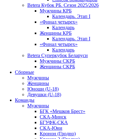
Betera Кубок РБ. Сезон 2025/2026
Мужчины КРБ
Календарь. Этап I
«Финал четырех»
Календарь
Женщины КРБ
Календарь. Этап I
«Финал четырех»
Календарь
Betera Суперкубок Беларуси
Мужчины СКРБ
Женщины СКРБ
Сборные
Мужчины
Женщины
Юноши (U-18)
Девушки (U-18)
Команды
Мужчины
БГК «Мешков Брест»
СКА-Минск
БГУФК-СКА
СКА-Юни
Кронон (Гродно)