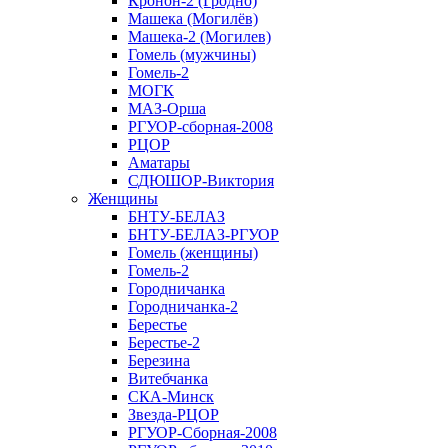
Кронон-2 (Гродно)
Машека (Могилёв)
Машека-2 (Могилев)
Гомель (мужчины)
Гомель-2
МОГК
МАЗ-Орша
РГУОР-сборная-2008
РЦОР
Аматары
СДЮШОР-Виктория
Женщины
БНТУ-БЕЛАЗ
БНТУ-БЕЛАЗ-РГУОР
Гомель (женщины)
Гомель-2
Городничанка
Городничанка-2
Берестье
Берестье-2
Березина
Витебчанка
СКА-Минск
Звезда-РЦОР
РГУОР-Сборная-2008