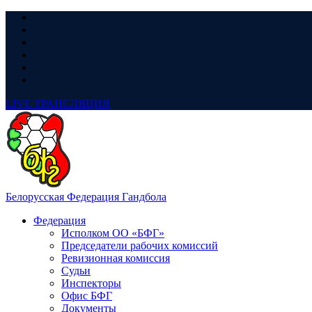
LIVE
ТРАНСЛЯЦИЯ
Белорусская Федерация Гандбола
Федерация
Исполком ОО «БФГ»
Председатели рабочих комиссий
Ревизионная комиссия
Судьи
Инспекторы
Офис БФГ
Документы