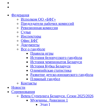
Федерация
Исполком ОО «БФГ»
Председатели рабочих комиссий
Ревизионная комиссия
Судьи
Инспекторы
Офис БФГ
Документы
Все о гандболе
Правила игры
История белорусского гандбола
История чемпионатов Беларуси
История Кубка Беларуси
Олимпийская статистика
Развитие детско-юношеского гандбола
Пляжный гандбол
Контакты
Новости
Соревнования
Betera Суперлига Беларуси. Сезон 2025/2026
Мужчины. Дивизион 1
Этап I