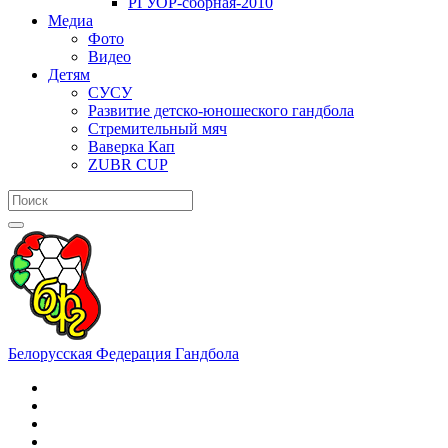
РГУОР-сборная-2010
Медиа
Фото
Видео
Детям
СУСУ
Развитие детско-юношеского гандбола
Стремительный мяч
Ваверка Кап
ZUBR CUP
Белорусская Федерация Гандбола