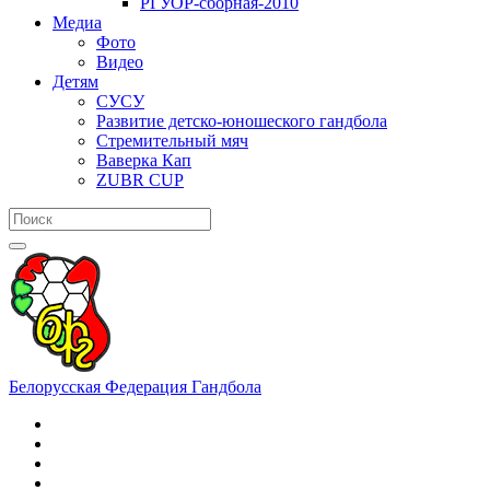
РГУОР-сборная-2010
Медиа
Фото
Видео
Детям
СУСУ
Развитие детско-юношеского гандбола
Стремительный мяч
Ваверка Кап
ZUBR CUP
Белорусская Федерация Гандбола