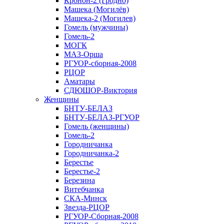
Кронон-2 (Гродно)
Машека (Могилёв)
Машека-2 (Могилев)
Гомель (мужчины)
Гомель-2
МОГК
МАЗ-Орша
РГУОР-сборная-2008
РЦОР
Аматары
СДЮШОР-Виктория
Женщины
БНТУ-БЕЛАЗ
БНТУ-БЕЛАЗ-РГУОР
Гомель (женщины)
Гомель-2
Городничанка
Городничанка-2
Берестье
Берестье-2
Березина
Витебчанка
СКА-Минск
Звезда-РЦОР
РГУОР-Сборная-2008