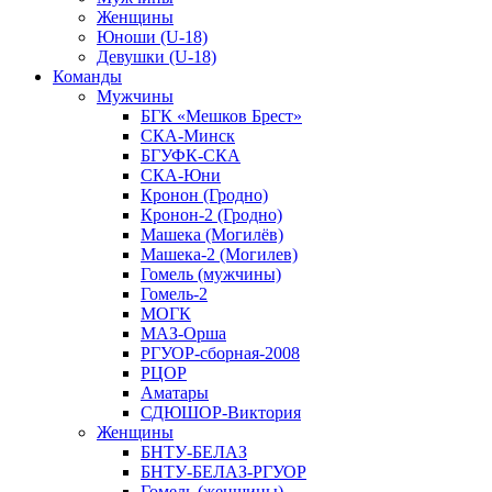
Женщины
Юноши (U-18)
Девушки (U-18)
Команды
Мужчины
БГК «Мешков Брест»
СКА-Минск
БГУФК-СКА
СКА-Юни
Кронон (Гродно)
Кронон-2 (Гродно)
Машека (Могилёв)
Машека-2 (Могилев)
Гомель (мужчины)
Гомель-2
МОГК
МАЗ-Орша
РГУОР-сборная-2008
РЦОР
Аматары
СДЮШОР-Виктория
Женщины
БНТУ-БЕЛАЗ
БНТУ-БЕЛАЗ-РГУОР
Гомель (женщины)