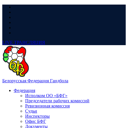
LIVE
ТРАНСЛЯЦИЯ
Белорусская Федерация Гандбола
Федерация
Исполком ОО «БФГ»
Председатели рабочих комиссий
Ревизионная комиссия
Судьи
Инспекторы
Офис БФГ
Документы