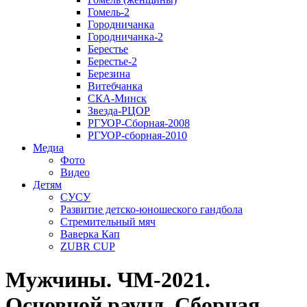
Гомель-2
Городничанка
Городничанка-2
Берестье
Берестье-2
Березина
Витебчанка
СКА-Минск
Звезда-РЦОР
РГУОР-Сборная-2008
РГУОР-сборная-2010
Медиа
Фото
Видео
Детям
СУСУ
Развитие детско-юношеского гандбола
Стремительный мяч
Ваверка Кап
ZUBR CUP
Мужчины. ЧМ-2021.
Основной раунд. Сборная