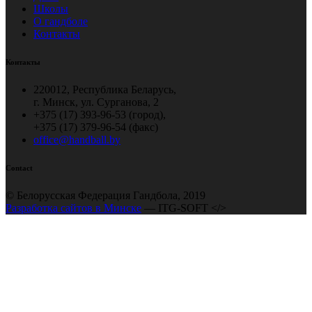
Школы
О гандболе
Контакты
Контакты
220012, Республика Беларусь,
г. Минск, ул. Сурганова, 2
+375 (17) 393-96-53 (город),
+375 (17) 379-96-54 (факс)
office@handball.by
Contact
© Белорусская Федерация Гандбола, 2019
Разработка сайтов в Минске
— ITG-SOFT </>