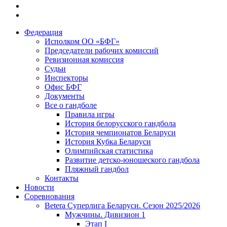
Федерация
Исполком ОО «БФГ»
Председатели рабочих комиссий
Ревизионная комиссия
Судьи
Инспекторы
Офис БФГ
Документы
Все о гандболе
Правила игры
История белорусского гандбола
История чемпионатов Беларуси
История Кубка Беларуси
Олимпийская статистика
Развитие детско-юношеского гандбола
Пляжный гандбол
Контакты
Новости
Соревнования
Betera Суперлига Беларуси. Сезон 2025/2026
Мужчины. Дивизион 1
Этап I