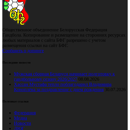
Общественное объединение Белорусская Федерация
Гандбола. Копирование и размещение на сторонних ресурсах
любых материалов с сайта БФГ разрешено с учетом
размещения ссылки на сайт БФГ.
Сообщить о допинге
Последние новости
Мужская сборная Беларуси начинает подготовку к
гандбольному сезону 2026/2027
08.08.2026
Хассан Мустафа тепло поблагодарил Владимира
Коноплёва за поздравление с днем рождения
30.07.2026
Полезные ссылки
Федерация
Медиа
Новости
ДЮГ