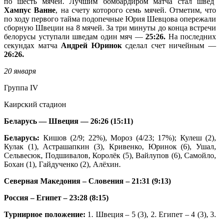
по шесть мячей. Лучшим бомбардиром матча стал швед
Хампус Ванне
, на счету которого семь мячей. Отметим, что
по ходу первого тайма подопечные Юрия Шевцова опережали
сборную Швеции на 8 мячей. За три минуты до конца встречи
белорусы уступали шведам один мяч —
25:26.
На последних
секундах матча
Андрей Юринок
сделал счет ничейным —
26:26.
20 января
Группа IV
Каирский стадион
Беларусь — Швеция — 26:26 (15:11)
Беларусь:
Кишов (2/9; 22%), Мороз (4/23; 17%); Кулеш (2),
Кулак (1), Астрашапкин (3), Кривенко, Юринок (6), Ушал,
Сельвесюк, Подшивалов, Королёк (5), Вайлупов (6), Самойло,
Бохан (1), Гайдученко (2), Алёхин.
Северная Македония – Словения – 21:31 (9:13)
Россия – Египет – 23:28 (8:15)
Турнирное положение:
1. Швеция – 5 (3), 2. Египет – 4 (3), 3.