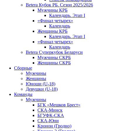
Betera Кубок РБ. Сезон 2025/2026
Мужчины КРБ
Календарь. Этап I
«Финал четырех»
Календарь
Женщины КРБ
Календарь. Этап I
«Финал четырех»
Календарь
Betera Суперкубок Беларуси
Мужчины СКРБ
Женщины СКРБ
Сборные
Мужчины
Женщины
Юноши (U-18)
Девушки (U-18)
Команды
Мужчины
БГК «Мешков Брест»
СКА-Минск
БГУФК-СКА
СКА-Юни
Кронон (Гродно)