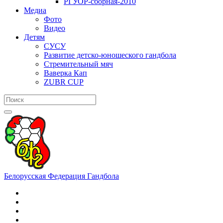
РГУОР-сборная-2010
Медиа
Фото
Видео
Детям
СУСУ
Развитие детско-юношеского гандбола
Стремительный мяч
Ваверка Кап
ZUBR CUP
Белорусская Федерация Гандбола