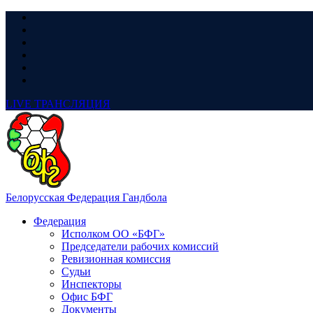
LIVE
ТРАНСЛЯЦИЯ
Белорусская Федерация Гандбола
Федерация
Исполком ОО «БФГ»
Председатели рабочих комиссий
Ревизионная комиссия
Судьи
Инспекторы
Офис БФГ
Документы