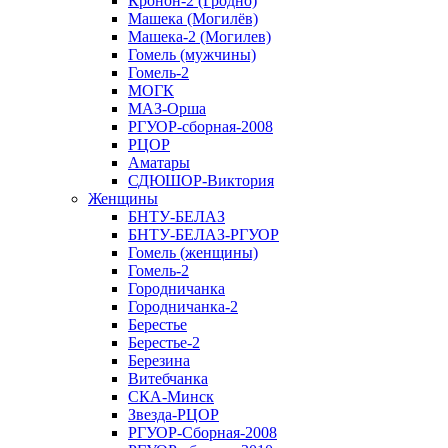
Кронон-2 (Гродно)
Машека (Могилёв)
Машека-2 (Могилев)
Гомель (мужчины)
Гомель-2
МОГК
МАЗ-Орша
РГУОР-сборная-2008
РЦОР
Аматары
СДЮШОР-Виктория
Женщины
БНТУ-БЕЛАЗ
БНТУ-БЕЛАЗ-РГУОР
Гомель (женщины)
Гомель-2
Городничанка
Городничанка-2
Берестье
Берестье-2
Березина
Витебчанка
СКА-Минск
Звезда-РЦОР
РГУОР-Сборная-2008