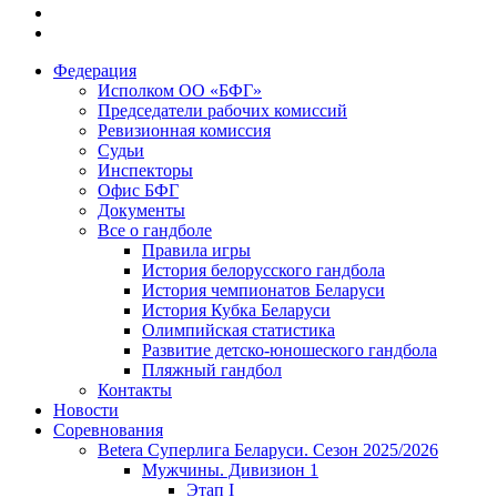
Федерация
Исполком ОО «БФГ»
Председатели рабочих комиссий
Ревизионная комиссия
Судьи
Инспекторы
Офис БФГ
Документы
Все о гандболе
Правила игры
История белорусского гандбола
История чемпионатов Беларуси
История Кубка Беларуси
Олимпийская статистика
Развитие детско-юношеского гандбола
Пляжный гандбол
Контакты
Новости
Соревнования
Betera Суперлига Беларуси. Сезон 2025/2026
Мужчины. Дивизион 1
Этап I