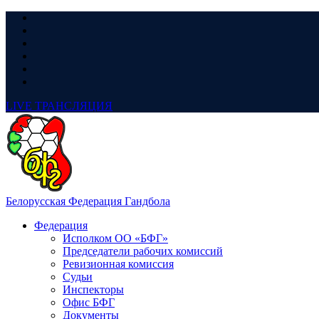
LIVE
ТРАНСЛЯЦИЯ
Белорусская Федерация Гандбола
Федерация
Исполком ОО «БФГ»
Председатели рабочих комиссий
Ревизионная комиссия
Судьи
Инспекторы
Офис БФГ
Документы