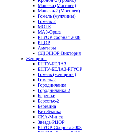
Кронон-2 (Гродно)
Машека (Могилёв)
Машека-2 (Могилев)
Гомель (мужчины)
Гомель-2
МОГК
МАЗ-Орша
РГУОР-сборная-2008
РЦОР
Аматары
СДЮШОР-Виктория
Женщины
БНТУ-БЕЛАЗ
БНТУ-БЕЛАЗ-РГУОР
Гомель (женщины)
Гомель-2
Городничанка
Городничанка-2
Берестье
Берестье-2
Березина
Витебчанка
СКА-Минск
Звезда-РЦОР
РГУОР-Сборная-2008