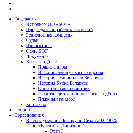
Федерация
Исполком ОО «БФГ»
Председатели рабочих комиссий
Ревизионная комиссия
Судьи
Инспекторы
Офис БФГ
Документы
Все о гандболе
Правила игры
История белорусского гандбола
История чемпионатов Беларуси
История Кубка Беларуси
Олимпийская статистика
Развитие детско-юношеского гандбола
Пляжный гандбол
Контакты
Новости
Соревнования
Betera Суперлига Беларуси. Сезон 2025/2026
Мужчины. Дивизион 1
Этап I