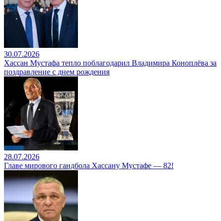
30.07.2026
Хассан Мустафа тепло поблагодарил Владимира Коноплёва за
поздравление с днем рождения
28.07.2026
Главе мирового гандбола Хассану Мустафе — 82!