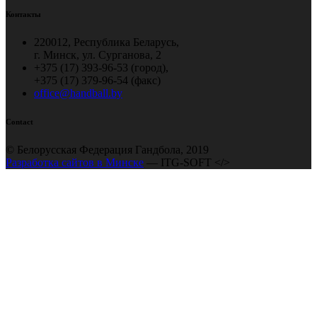
Контакты
220012, Республика Беларусь,
г. Минск, ул. Сурганова, 2
+375 (17) 393-96-53 (город),
+375 (17) 379-96-54 (факс)
office@handball.by
Contact
© Белорусская Федерация Гандбола, 2019
Разработка сайтов в Минске
— ITG-SOFT </>