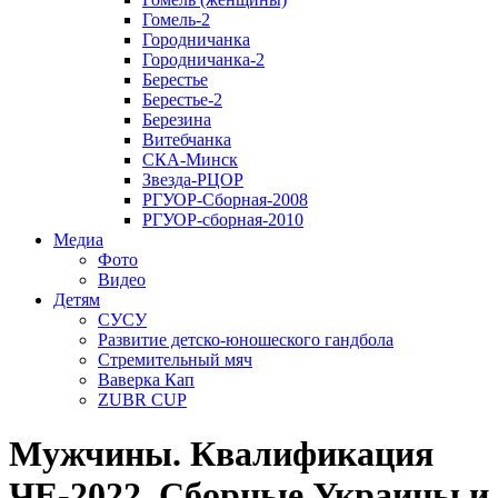
Гомель-2
Городничанка
Городничанка-2
Берестье
Берестье-2
Березина
Витебчанка
СКА-Минск
Звезда-РЦОР
РГУОР-Сборная-2008
РГУОР-сборная-2010
Медиа
Фото
Видео
Детям
СУСУ
Развитие детско-юношеского гандбола
Стремительный мяч
Ваверка Кап
ZUBR CUP
Мужчины. Квалификация
ЧЕ-2022. Сборные Украины и