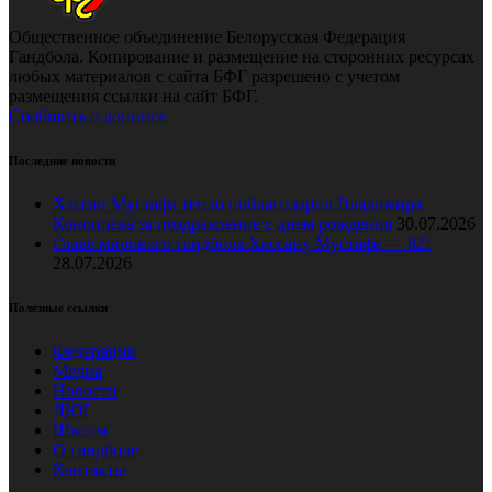
Общественное объединение Белорусская Федерация
Гандбола. Копирование и размещение на сторонних ресурсах
любых материалов с сайта БФГ разрешено с учетом
размещения ссылки на сайт БФГ.
Сообщить о допинге
Последние новости
Хассан Мустафа тепло поблагодарил Владимира
Коноплёва за поздравление с днем рождения
30.07.2026
Главе мирового гандбола Хассану Мустафе — 82!
28.07.2026
Полезные ссылки
Федерация
Медиа
Новости
ДЮГ
Школы
О гандболе
Контакты