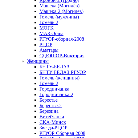
Кронон-2 (Гродно)
Машека (Могилёв)
Машека-2 (Могилев)
Гомель (мужчины)
Гомель-2
МОГК
МАЗ-Орша
РГУОР-сборная-2008
РЦОР
Аматары
СДЮШОР-Виктория
Женщины
БНТУ-БЕЛАЗ
БНТУ-БЕЛАЗ-РГУОР
Гомель (женщины)
Гомель-2
Городничанка
Городничанка-2
Берестье
Берестье-2
Березина
Витебчанка
СКА-Минск
Звезда-РЦОР
РГУОР-Сборная-2008