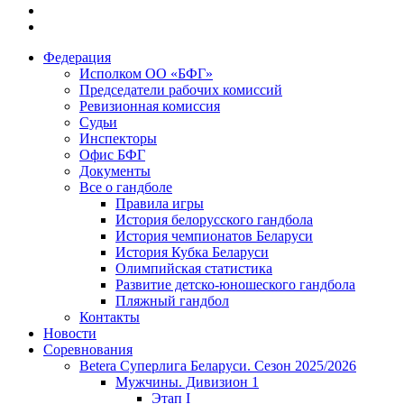
Федерация
Исполком ОО «БФГ»
Председатели рабочих комиссий
Ревизионная комиссия
Судьи
Инспекторы
Офис БФГ
Документы
Все о гандболе
Правила игры
История белорусского гандбола
История чемпионатов Беларуси
История Кубка Беларуси
Олимпийская статистика
Развитие детско-юношеского гандбола
Пляжный гандбол
Контакты
Новости
Соревнования
Betera Суперлига Беларуси. Сезон 2025/2026
Мужчины. Дивизион 1
Этап I