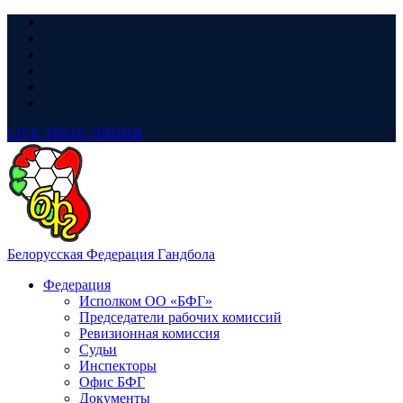
LIVE
ТРАНСЛЯЦИЯ
Белорусская Федерация Гандбола
Федерация
Исполком ОО «БФГ»
Председатели рабочих комиссий
Ревизионная комиссия
Судьи
Инспекторы
Офис БФГ
Документы