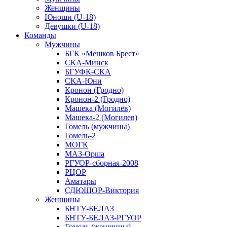
Женщины
Юноши (U-18)
Девушки (U-18)
Команды
Мужчины
БГК «Мешков Брест»
СКА-Минск
БГУФК-СКА
СКА-Юни
Кронон (Гродно)
Кронон-2 (Гродно)
Машека (Могилёв)
Машека-2 (Могилев)
Гомель (мужчины)
Гомель-2
МОГК
МАЗ-Орша
РГУОР-сборная-2008
РЦОР
Аматары
СДЮШОР-Виктория
Женщины
БНТУ-БЕЛАЗ
БНТУ-БЕЛАЗ-РГУОР
Гомель (женщины)