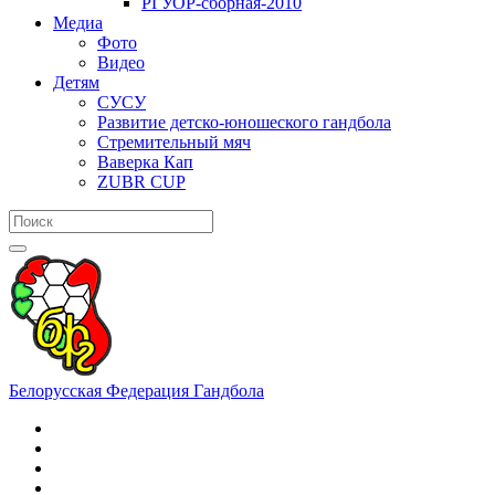
РГУОР-сборная-2010
Медиа
Фото
Видео
Детям
СУСУ
Развитие детско-юношеского гандбола
Стремительный мяч
Ваверка Кап
ZUBR CUP
Белорусская Федерация Гандбола