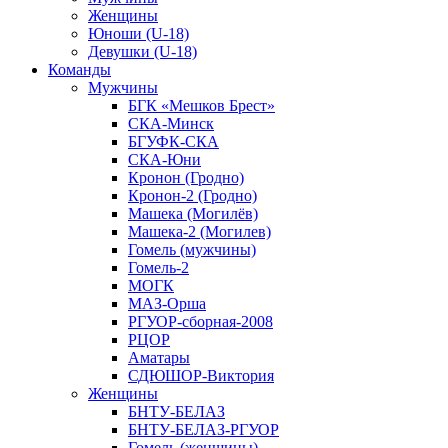
Женщины
Юноши (U-18)
Девушки (U-18)
Команды
Мужчины
БГК «Мешков Брест»
СКА-Минск
БГУФК-СКА
СКА-Юни
Кронон (Гродно)
Кронон-2 (Гродно)
Машека (Могилёв)
Машека-2 (Могилев)
Гомель (мужчины)
Гомель-2
МОГК
МАЗ-Орша
РГУОР-сборная-2008
РЦОР
Аматары
СДЮШОР-Виктория
Женщины
БНТУ-БЕЛАЗ
БНТУ-БЕЛАЗ-РГУОР
Гомель (женщины)