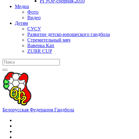
РГУОР-сборная-2010
Медиа
Фото
Видео
Детям
СУСУ
Развитие детско-юношеского гандбола
Стремительный мяч
Ваверка Кап
ZUBR CUP
Белорусская Федерация Гандбола