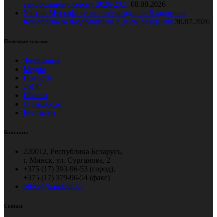
гандбольному сезону 2026/2027
08.08.2026
Хассан Мустафа тепло поблагодарил Владимира
Коноплёва за поздравление с днем рождения
30.07.2026
Полезные ссылки
Федерация
Медиа
Новости
ДЮГ
Школы
О гандболе
Контакты
Контакты
220012, Республика Беларусь,
г. Минск, ул. Сурганова, 2
+375 (17) 393-96-53 (город),
+375 (17) 379-96-54 (факс)
office@handball.by
Contact