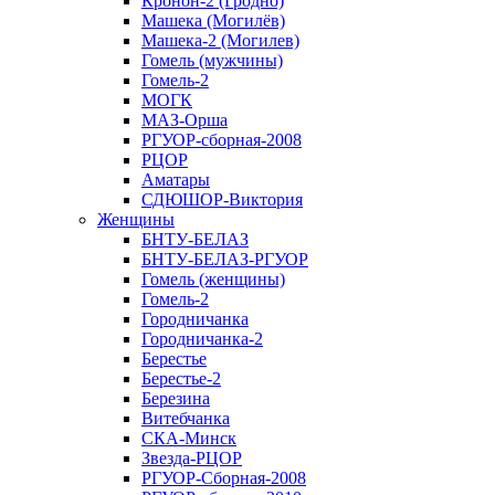
Кронон-2 (Гродно)
Машека (Могилёв)
Машека-2 (Могилев)
Гомель (мужчины)
Гомель-2
МОГК
МАЗ-Орша
РГУОР-сборная-2008
РЦОР
Аматары
СДЮШОР-Виктория
Женщины
БНТУ-БЕЛАЗ
БНТУ-БЕЛАЗ-РГУОР
Гомель (женщины)
Гомель-2
Городничанка
Городничанка-2
Берестье
Берестье-2
Березина
Витебчанка
СКА-Минск
Звезда-РЦОР
РГУОР-Сборная-2008