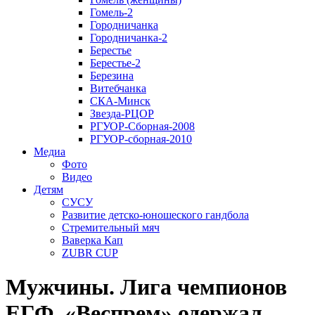
Гомель-2
Городничанка
Городничанка-2
Берестье
Берестье-2
Березина
Витебчанка
СКА-Минск
Звезда-РЦОР
РГУОР-Сборная-2008
РГУОР-сборная-2010
Медиа
Фото
Видео
Детям
СУСУ
Развитие детско-юношеского гандбола
Стремительный мяч
Ваверка Кап
ZUBR CUP
Мужчины. Лига чемпионов
ЕГФ. «Веспрем» одержал