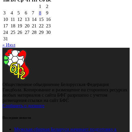
1
2
3
4
5
6
7
8
9
10
11
12
13
14
15
16
17
18
19
20
21
22
23
24
25
26
27
28
29
30
31
« Июл
Общественное объединение Белорусская Федерация
Гандбола. Копирование и размещение на сторонних ресурсах
любых материалов с сайта БФГ разрешено с учетом
размещения ссылки на сайт БФГ.
Сообщить о допинге
Последние новости
Мужская сборная Беларуси начинает подготовку к