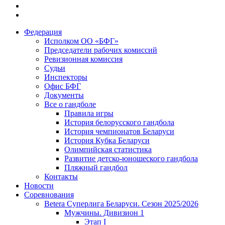
Федерация
Исполком ОО «БФГ»
Председатели рабочих комиссий
Ревизионная комиссия
Судьи
Инспекторы
Офис БФГ
Документы
Все о гандболе
Правила игры
История белорусского гандбола
История чемпионатов Беларуси
История Кубка Беларуси
Олимпийская статистика
Развитие детско-юношеского гандбола
Пляжный гандбол
Контакты
Новости
Соревнования
Betera Суперлига Беларуси. Сезон 2025/2026
Мужчины. Дивизион 1
Этап I