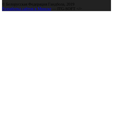
© Белорусская Федерация Гандбола, 2019
Разработка сайтов в Минске
— ITG-SOFT </>