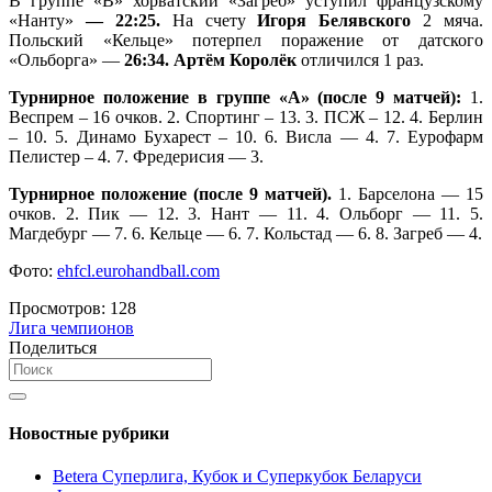
В группе «В» хорватский «Загреб» уступил французскому
«Нанту»
— 22:25.
На счету
Игоря Белявского
2 мяча.
Польский «Кельце» потерпел поражение от датского
«Ольборга» —
26:34.
Артём Королёк
отличился 1 раз.
Турнирное положение в группе «А» (после 9 матчей):
1.
Веспрем – 16 очков. 2. Спортинг – 13. 3. ПСЖ – 12. 4. Берлин
– 10. 5. Динамо Бухарест – 10. 6. Висла — 4. 7. Еурофарм
Пелистер – 4. 7. Фредерисия — 3.
Турнирное положение (после 9 матчей).
1. Барселона — 15
очков. 2. Пик — 12. 3. Нант — 11. 4. Ольборг — 11. 5.
Магдебург — 7. 6. Кельце — 6. 7. Кольстад — 6. 8. Загреб — 4.
Фото:
ehfcl.eurohandball.com
Просмотров:
128
Лига чемпионов
Поделиться
Новостные рубрики
Betera Суперлига, Кубок и Суперкубок Беларуси