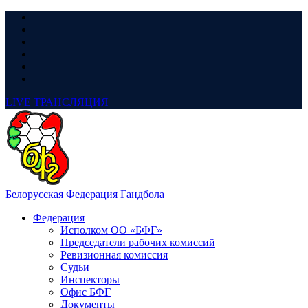
LIVE
ТРАНСЛЯЦИЯ
Белорусская Федерация Гандбола
Федерация
Исполком ОО «БФГ»
Председатели рабочих комиссий
Ревизионная комиссия
Судьи
Инспекторы
Офис БФГ
Документы