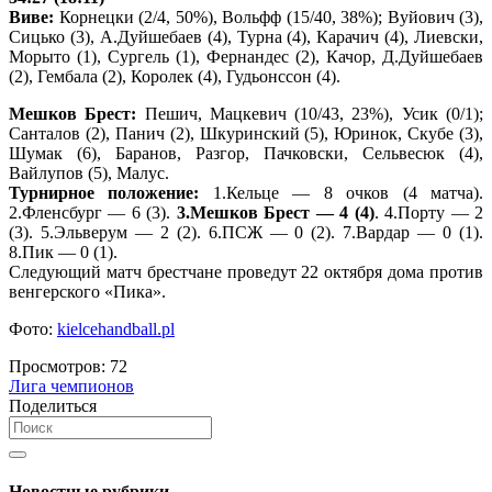
Виве:
Корнецки (2/4, 50%), Вольфф (15/40, 38%); Вуйович (3),
Сицько (3), А.Дуйшебаев (4), Турна (4), Карачич (4), Лиевски,
Морыто (1), Сургель (1), Фернандес (2), Качор, Д.Дуйшебаев
(2), Гембала (2), Королек (4), Гудьонссон (4).
Мешков Брест:
Пешич, Мацкевич (10/43, 23%), Усик (0/1);
Санталов (2), Панич (2), Шкуринский (5), Юринок, Скубе (3),
Шумак (6), Баранов, Разгор, Пачковски, Сельвесюк (4),
Вайлупов (5), Малус.
Турнирное положение:
1.Кельце — 8 очков (4 матча).
2.Фленсбург — 6 (3).
3.Мешков Брест — 4 (4)
. 4.Порту — 2
(3). 5.Эльверум — 2 (2). 6.ПСЖ — 0 (2). 7.Вардар — 0 (1).
8.Пик — 0 (1).
Следующий матч брестчане проведут 22 октября дома против
венгерского «Пика».
Фото:
kielcehandball.pl
Просмотров:
72
Лига чемпионов
Поделиться
Новостные рубрики