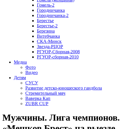
Гомель-2
Городничанка
Городничанка-2
Берестье
Берестье-2
Березина
Витебчанка
СКА-Минск
Звезда-РЦОР
РГУОР-Сборная-2008
РГУОР-сборная-2010
Медиа
Фото
Видео
Детям
СУСУ
Развитие детско-юношеского гандбола
Стремительный мяч
Ваверка Кап
ZUBR CUP
Мужчины. Лига чемпионов.
«Мешков Брест» на выезде