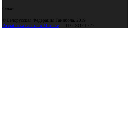
Contact
© Белорусская Федерация Гандбола, 2019
Разработка сайтов в Минске
— ITG-SOFT </>