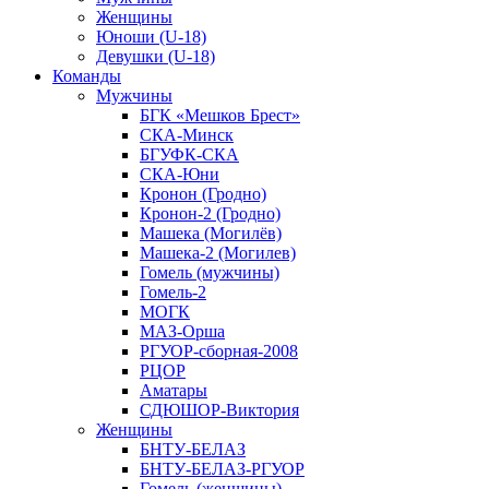
Женщины
Юноши (U-18)
Девушки (U-18)
Команды
Мужчины
БГК «Мешков Брест»
СКА-Минск
БГУФК-СКА
СКА-Юни
Кронон (Гродно)
Кронон-2 (Гродно)
Машека (Могилёв)
Машека-2 (Могилев)
Гомель (мужчины)
Гомель-2
МОГК
МАЗ-Орша
РГУОР-сборная-2008
РЦОР
Аматары
СДЮШОР-Виктория
Женщины
БНТУ-БЕЛАЗ
БНТУ-БЕЛАЗ-РГУОР
Гомель (женщины)