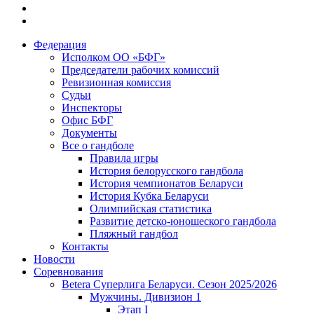
Федерация
Исполком ОО «БФГ»
Председатели рабочих комиссий
Ревизионная комиссия
Судьи
Инспекторы
Офис БФГ
Документы
Все о гандболе
Правила игры
История белорусского гандбола
История чемпионатов Беларуси
История Кубка Беларуси
Олимпийская статистика
Развитие детско-юношеского гандбола
Пляжный гандбол
Контакты
Новости
Соревнования
Betera Суперлига Беларуси. Сезон 2025/2026
Мужчины. Дивизион 1
Этап I