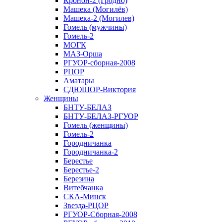
Кронон-2 (Гродно)
Машека (Могилёв)
Машека-2 (Могилев)
Гомель (мужчины)
Гомель-2
МОГК
МАЗ-Орша
РГУОР-сборная-2008
РЦОР
Аматары
СДЮШОР-Виктория
Женщины
БНТУ-БЕЛАЗ
БНТУ-БЕЛАЗ-РГУОР
Гомель (женщины)
Гомель-2
Городничанка
Городничанка-2
Берестье
Берестье-2
Березина
Витебчанка
СКА-Минск
Звезда-РЦОР
РГУОР-Сборная-2008