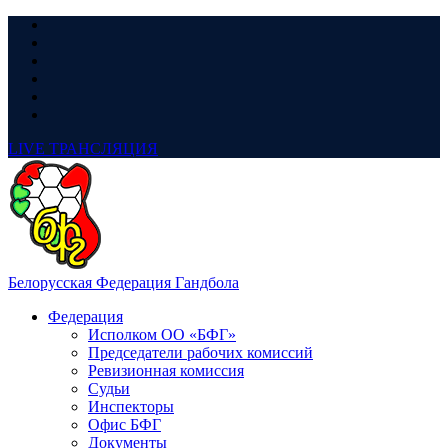
LIVE
ТРАНСЛЯЦИЯ
Белорусская Федерация Гандбола
Федерация
Исполком ОО «БФГ»
Председатели рабочих комиссий
Ревизионная комиссия
Судьи
Инспекторы
Офис БФГ
Документы