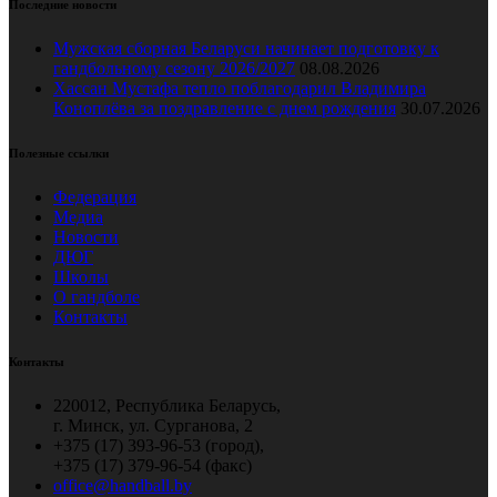
Последние новости
Мужская сборная Беларуси начинает подготовку к
гандбольному сезону 2026/2027
08.08.2026
Хассан Мустафа тепло поблагодарил Владимира
Коноплёва за поздравление с днем рождения
30.07.2026
Полезные ссылки
Федерация
Медиа
Новости
ДЮГ
Школы
О гандболе
Контакты
Контакты
220012, Республика Беларусь,
г. Минск, ул. Сурганова, 2
+375 (17) 393-96-53 (город),
+375 (17) 379-96-54 (факс)
office@handball.by