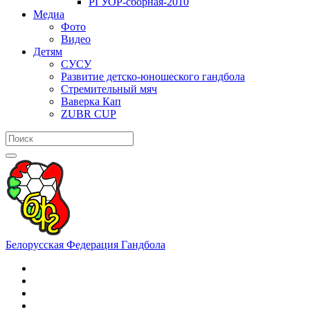
РГУОР-сборная-2010
Медиа
Фото
Видео
Детям
СУСУ
Развитие детско-юношеского гандбола
Стремительный мяч
Ваверка Кап
ZUBR CUP
Белорусская Федерация Гандбола