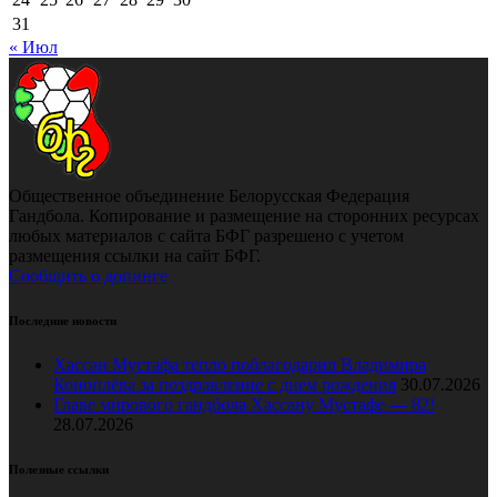
31
« Июл
Общественное объединение Белорусская Федерация
Гандбола. Копирование и размещение на сторонних ресурсах
любых материалов с сайта БФГ разрешено с учетом
размещения ссылки на сайт БФГ.
Сообщить о допинге
Последние новости
Хассан Мустафа тепло поблагодарил Владимира
Коноплёва за поздравление с днем рождения
30.07.2026
Главе мирового гандбола Хассану Мустафе — 82!
28.07.2026
Полезные ссылки