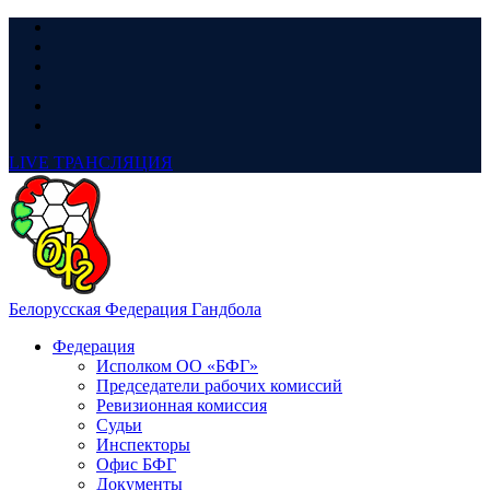
LIVE
ТРАНСЛЯЦИЯ
Белорусская Федерация Гандбола
Федерация
Исполком ОО «БФГ»
Председатели рабочих комиссий
Ревизионная комиссия
Судьи
Инспекторы
Офис БФГ
Документы