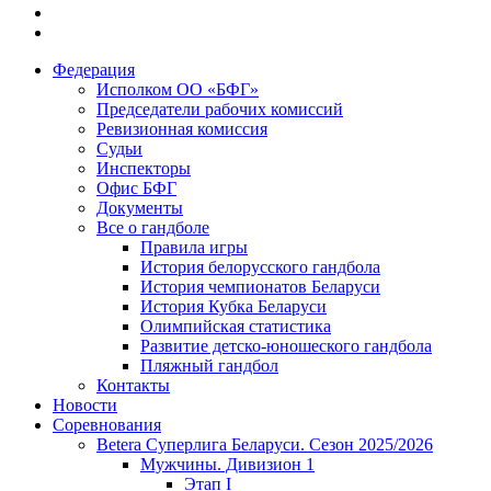
Федерация
Исполком ОО «БФГ»
Председатели рабочих комиссий
Ревизионная комиссия
Судьи
Инспекторы
Офис БФГ
Документы
Все о гандболе
Правила игры
История белорусского гандбола
История чемпионатов Беларуси
История Кубка Беларуси
Олимпийская статистика
Развитие детско-юношеского гандбола
Пляжный гандбол
Контакты
Новости
Соревнования
Betera Суперлига Беларуси. Сезон 2025/2026
Мужчины. Дивизион 1
Этап I