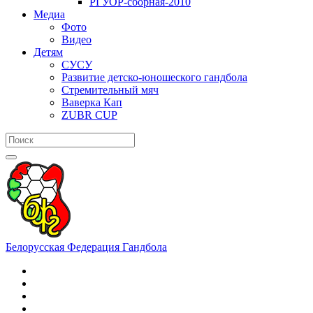
РГУОР-сборная-2010
Медиа
Фото
Видео
Детям
СУСУ
Развитие детско-юношеского гандбола
Стремительный мяч
Ваверка Кап
ZUBR CUP
Белорусская Федерация Гандбола