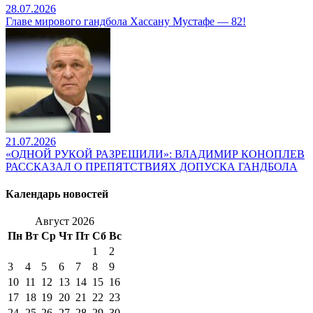
28.07.2026
Главе мирового гандбола Хассану Мустафе — 82!
21.07.2026
«ОДНОЙ РУКОЙ РАЗРЕШИЛИ»: ВЛАДИМИР КОНОПЛЕВ
РАССКАЗАЛ О ПРЕПЯТСТВИЯХ ДОПУСКА ГАНДБОЛА
Календарь новостей
Август 2026
Пн
Вт
Ср
Чт
Пт
Сб
Вс
1
2
3
4
5
6
7
8
9
10
11
12
13
14
15
16
17
18
19
20
21
22
23
24
25
26
27
28
29
30