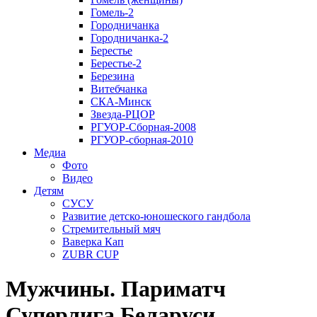
Гомель-2
Городничанка
Городничанка-2
Берестье
Берестье-2
Березина
Витебчанка
СКА-Минск
Звезда-РЦОР
РГУОР-Сборная-2008
РГУОР-сборная-2010
Медиа
Фото
Видео
Детям
СУСУ
Развитие детско-юношеского гандбола
Стремительный мяч
Ваверка Кап
ZUBR CUP
Мужчины. Париматч
Суперлига Беларуси.