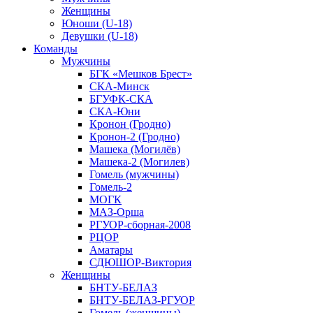
Женщины
Юноши (U-18)
Девушки (U-18)
Команды
Мужчины
БГК «Мешков Брест»
СКА-Минск
БГУФК-СКА
СКА-Юни
Кронон (Гродно)
Кронон-2 (Гродно)
Машека (Могилёв)
Машека-2 (Могилев)
Гомель (мужчины)
Гомель-2
МОГК
МАЗ-Орша
РГУОР-сборная-2008
РЦОР
Аматары
СДЮШОР-Виктория
Женщины
БНТУ-БЕЛАЗ
БНТУ-БЕЛАЗ-РГУОР
Гомель (женщины)