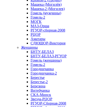
Кронон-2 (Гродно)
Машека (Могилёв)
Машека-2 (Могилев)
Гомель (мужчины)
Гомель-2
МОГК
МАЗ-Орша
РГУОР-сборная-2008
РЦОР
Аматары
СДЮШОР-Виктория
Женщины
БНТУ-БЕЛАЗ
БНТУ-БЕЛАЗ-РГУОР
Гомель (женщины)
Гомель-2
Городничанка
Городничанка-2
Берестье
Берестье-2
Березина
Витебчанка
СКА-Минск
Звезда-РЦОР
РГУОР-Сборная-2008