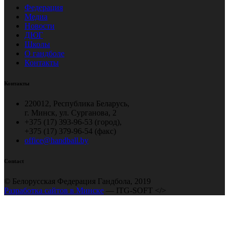
Федерация
Медиа
Новости
ДЮГ
Школы
О гандболе
Контакты
Контакты
220012, Республика Беларусь,
г. Минск, ул. Сурганова, 2
+375 (17) 393-96-53 (город),
+375 (17) 379-96-54 (факс)
office@handball.by
Contact
© Белорусская Федерация Гандбола, 2019
Разработка сайтов в Минске
— ITG-SOFT </>