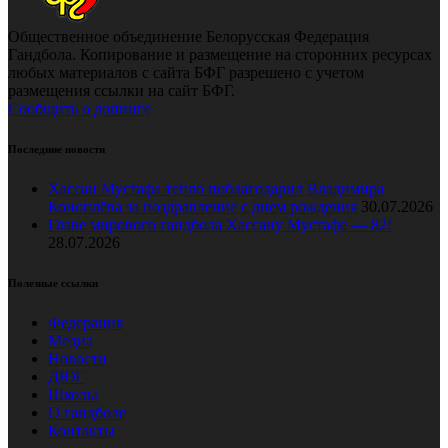
Общественное объединение Белорусская Федерация
Гандбола. Копирование и размещение на сторонних ресурсах
любых материалов с сайта БФГ разрешено с учетом
размещения ссылки на сайт БФГ.
Сообщить о допинге
Последние новости
Хассан Мустафа тепло поблагодарил Владимира
Коноплёва за поздравление с днем рождения
30.07.2026
Главе мирового гандбола Хассану Мустафе — 82!
28.07.2026
Полезные ссылки
Федерация
Медиа
Новости
ДЮГ
Школы
О гандболе
Контакты