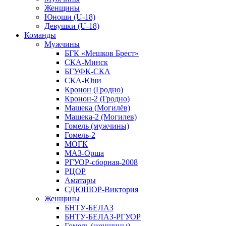
Женщины
Юноши (U-18)
Девушки (U-18)
Команды
Мужчины
БГК «Мешков Брест»
СКА-Минск
БГУФК-СКА
СКА-Юни
Кронон (Гродно)
Кронон-2 (Гродно)
Машека (Могилёв)
Машека-2 (Могилев)
Гомель (мужчины)
Гомель-2
МОГК
МАЗ-Орша
РГУОР-сборная-2008
РЦОР
Аматары
СДЮШОР-Виктория
Женщины
БНТУ-БЕЛАЗ
БНТУ-БЕЛАЗ-РГУОР
Гомель (женщины)