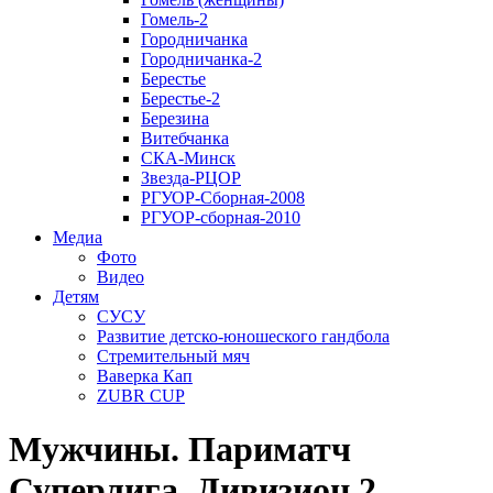
Гомель-2
Городничанка
Городничанка-2
Берестье
Берестье-2
Березина
Витебчанка
СКА-Минск
Звезда-РЦОР
РГУОР-Сборная-2008
РГУОР-сборная-2010
Медиа
Фото
Видео
Детям
СУСУ
Развитие детско-юношеского гандбола
Стремительный мяч
Ваверка Кап
ZUBR CUP
Мужчины. Париматч
Суперлига. Дивизион 2.