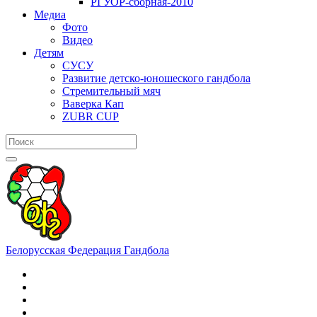
РГУОР-сборная-2010
Медиа
Фото
Видео
Детям
СУСУ
Развитие детско-юношеского гандбола
Стремительный мяч
Ваверка Кап
ZUBR CUP
Белорусская Федерация Гандбола