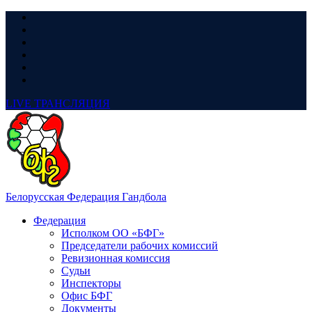
LIVE
ТРАНСЛЯЦИЯ
Белорусская Федерация Гандбола
Федерация
Исполком ОО «БФГ»
Председатели рабочих комиссий
Ревизионная комиссия
Судьи
Инспекторы
Офис БФГ
Документы