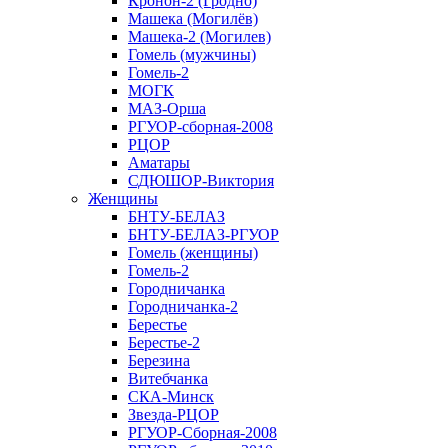
Кронон-2 (Гродно)
Машека (Могилёв)
Машека-2 (Могилев)
Гомель (мужчины)
Гомель-2
МОГК
МАЗ-Орша
РГУОР-сборная-2008
РЦОР
Аматары
СДЮШОР-Виктория
Женщины
БНТУ-БЕЛАЗ
БНТУ-БЕЛАЗ-РГУОР
Гомель (женщины)
Гомель-2
Городничанка
Городничанка-2
Берестье
Берестье-2
Березина
Витебчанка
СКА-Минск
Звезда-РЦОР
РГУОР-Сборная-2008