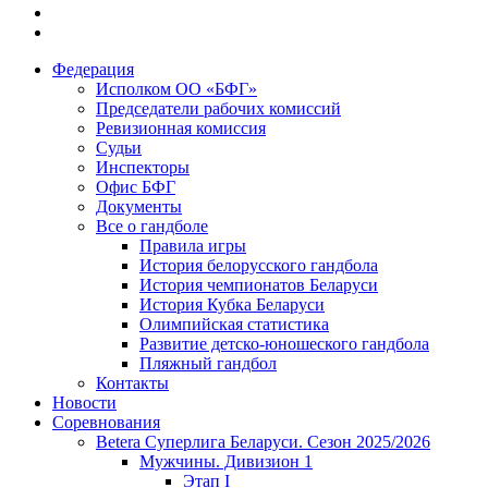
Федерация
Исполком ОО «БФГ»
Председатели рабочих комиссий
Ревизионная комиссия
Судьи
Инспекторы
Офис БФГ
Документы
Все о гандболе
Правила игры
История белорусского гандбола
История чемпионатов Беларуси
История Кубка Беларуси
Олимпийская статистика
Развитие детско-юношеского гандбола
Пляжный гандбол
Контакты
Новости
Соревнования
Betera Суперлига Беларуси. Сезон 2025/2026
Мужчины. Дивизион 1
Этап I