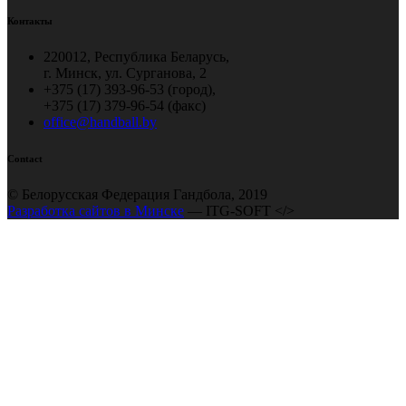
Контакты
220012, Республика Беларусь,
г. Минск, ул. Сурганова, 2
+375 (17) 393-96-53 (город),
+375 (17) 379-96-54 (факс)
office@handball.by
Contact
© Белорусская Федерация Гандбола, 2019
Разработка сайтов в Минске
— ITG-SOFT </>