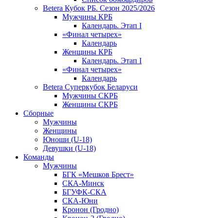
Betera Кубок РБ. Сезон 2025/2026
Мужчины КРБ
Календарь. Этап I
«Финал четырех»
Календарь
Женщины КРБ
Календарь. Этап I
«Финал четырех»
Календарь
Betera Суперкубок Беларуси
Мужчины СКРБ
Женщины СКРБ
Сборные
Мужчины
Женщины
Юноши (U-18)
Девушки (U-18)
Команды
Мужчины
БГК «Мешков Брест»
СКА-Минск
БГУФК-СКА
СКА-Юни
Кронон (Гродно)