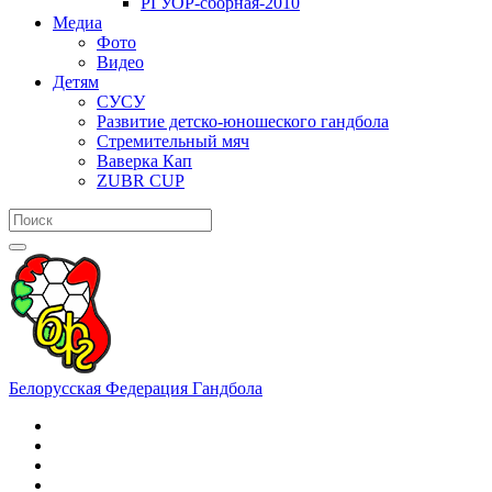
РГУОР-сборная-2010
Медиа
Фото
Видео
Детям
СУСУ
Развитие детско-юношеского гандбола
Стремительный мяч
Ваверка Кап
ZUBR CUP
Белорусская Федерация Гандбола