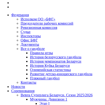
Федерация
Исполком ОО «БФГ»
Председатели рабочих комиссий
Ревизионная комиссия
Судьи
Инспекторы
Офис БФГ
Документы
Все о гандболе
Правила игры
История белорусского гандбола
История чемпионатов Беларуси
История Кубка Беларуси
Олимпийская статистика
Развитие детско-юношеского гандбола
Пляжный гандбол
Контакты
Новости
Соревнования
Betera Суперлига Беларуси. Сезон 2025/2026
Мужчины. Дивизион 1
Этап I