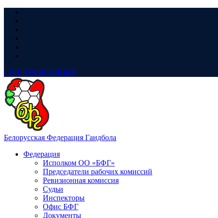
LIVE
ТРАНСЛЯЦИЯ
Белорусская Федерация Гандбола
Федерация
Исполком ОО «БФГ»
Председатели рабочих комиссий
Ревизионная комиссия
Судьи
Инспекторы
Офис БФГ
Документы