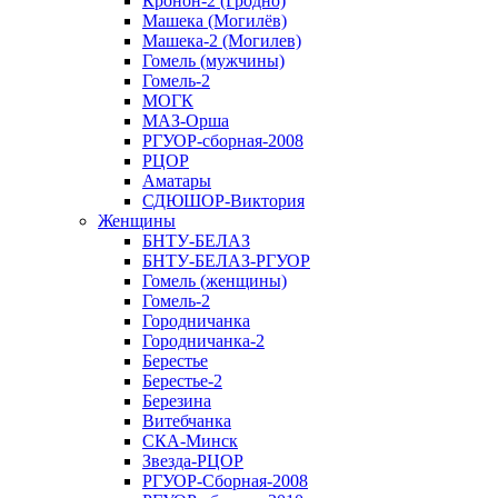
Кронон-2 (Гродно)
Машека (Могилёв)
Машека-2 (Могилев)
Гомель (мужчины)
Гомель-2
МОГК
МАЗ-Орша
РГУОР-сборная-2008
РЦОР
Аматары
СДЮШОР-Виктория
Женщины
БНТУ-БЕЛАЗ
БНТУ-БЕЛАЗ-РГУОР
Гомель (женщины)
Гомель-2
Городничанка
Городничанка-2
Берестье
Берестье-2
Березина
Витебчанка
СКА-Минск
Звезда-РЦОР
РГУОР-Сборная-2008