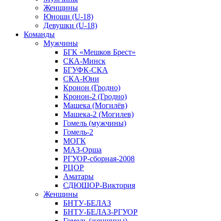
Женщины
Юноши (U-18)
Девушки (U-18)
Команды
Мужчины
БГК «Мешков Брест»
СКА-Минск
БГУФК-СКА
СКА-Юни
Кронон (Гродно)
Кронон-2 (Гродно)
Машека (Могилёв)
Машека-2 (Могилев)
Гомель (мужчины)
Гомель-2
МОГК
МАЗ-Орша
РГУОР-сборная-2008
РЦОР
Аматары
СДЮШОР-Виктория
Женщины
БНТУ-БЕЛАЗ
БНТУ-БЕЛАЗ-РГУОР
Гомель (женщины)