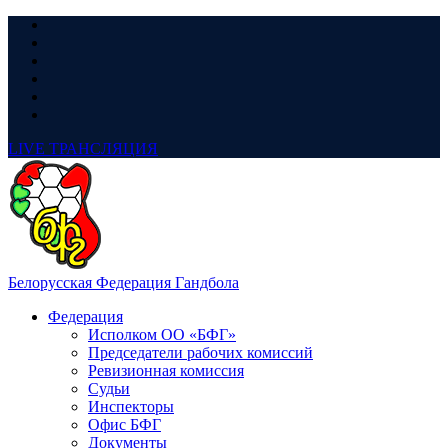
LIVE
ТРАНСЛЯЦИЯ
Белорусская Федерация Гандбола
Федерация
Исполком ОО «БФГ»
Председатели рабочих комиссий
Ревизионная комиссия
Судьи
Инспекторы
Офис БФГ
Документы