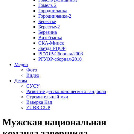
Гомель-2
Городничанка
Городничанка-2
Берестье
Берестье-2
Березина
Витебчанка
СКА-Минск
Звезда-РЦОР
РГУОР-Сборная-2008
РГУОР-сборная-2010
Медиа
Фото
Видео
Детям
СУСУ
Развитие детско-юношеского гандбола
Стремительный мяч
Ваверка Кап
ZUBR CUP
Мужская национальная
команда завершила