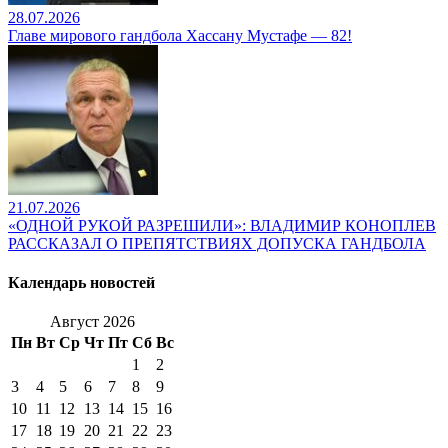
28.07.2026
Главе мирового гандбола Хассану Мустафе — 82!
21.07.2026
«ОДНОЙ РУКОЙ РАЗРЕШИЛИ»: ВЛАДИМИР КОНОПЛЕВ
РАССКАЗАЛ О ПРЕПЯТСТВИЯХ ДОПУСКА ГАНДБОЛА
Календарь новостей
Август 2026
Пн
Вт
Ср
Чт
Пт
Сб
Вс
1
2
3
4
5
6
7
8
9
10
11
12
13
14
15
16
17
18
19
20
21
22
23