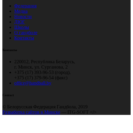
Федерация
Медиа
Новости
ДЮГ
Школы
О гандболе
Контакты
Контакты
220012, Республика Беларусь,
г. Минск, ул. Сурганова, 2
+375 (17) 393-96-53 (город),
+375 (17) 379-96-54 (факс)
office@handball.by
Contact
© Белорусская Федерация Гандбола, 2019
Разработка сайтов в Минске
— ITG-SOFT </>