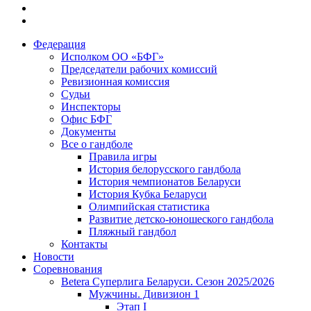
Федерация
Исполком ОО «БФГ»
Председатели рабочих комиссий
Ревизионная комиссия
Судьи
Инспекторы
Офис БФГ
Документы
Все о гандболе
Правила игры
История белорусского гандбола
История чемпионатов Беларуси
История Кубка Беларуси
Олимпийская статистика
Развитие детско-юношеского гандбола
Пляжный гандбол
Контакты
Новости
Соревнования
Betera Суперлига Беларуси. Сезон 2025/2026
Мужчины. Дивизион 1
Этап I