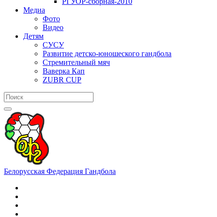
РГУОР-сборная-2010
Медиа
Фото
Видео
Детям
СУСУ
Развитие детско-юношеского гандбола
Стремительный мяч
Ваверка Кап
ZUBR CUP
Белорусская Федерация Гандбола