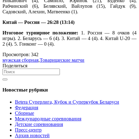
Никанович (4), Самойло, Юринок (21), Будейко (4),
Рабчинский (6), Белявский, Вайлупов (15), Гайдук (9),
Садовский, Алехин, Матвеенко (1).
Китай — Россия — 26:28 (13:14)
Итоговое турнирное положение:
1. Россия — 8 очков (4
игры). 2. Беларусь — 6 (4). 3. Китай — 4 (4). 4. Китай U-20 —
2 (4). 5. Гонконг — 0 (4).
Просмотров:
342
мужская сборная
,
Товарищеские матчи
Поделиться
Новостные рубрики
Betera Суперлига, Кубок и Суперкубок Беларуси
Федерация
Сборные
Международные соревнования
Детские соревнования
Пресс-центр
Архив новостей