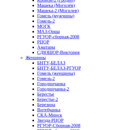
Кронон-2 (Гродно)
Машека (Могилёв)
Машека-2 (Могилев)
Гомель (мужчины)
Гомель-2
МОГК
МАЗ-Орша
РГУОР-сборная-2008
РЦОР
Аматары
СДЮШОР-Виктория
Женщины
БНТУ-БЕЛАЗ
БНТУ-БЕЛАЗ-РГУОР
Гомель (женщины)
Гомель-2
Городничанка
Городничанка-2
Берестье
Берестье-2
Березина
Витебчанка
СКА-Минск
Звезда-РЦОР
РГУОР-Сборная-2008