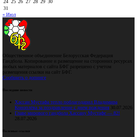
24
25
26
27
28
29
30
31
« Июл
Общественное объединение Белорусская Федерация
Гандбола. Копирование и размещение на сторонних ресурсах
любых материалов с сайта БФГ разрешено с учетом
размещения ссылки на сайт БФГ.
Сообщить о допинге
Последние новости
Хассан Мустафа тепло поблагодарил Владимира
Коноплёва за поздравление с днем рождения
30.07.2026
Главе мирового гандбола Хассану Мустафе — 82!
28.07.2026
Полезные ссылки