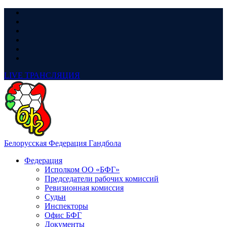
LIVE
ТРАНСЛЯЦИЯ
Белорусская Федерация Гандбола
Федерация
Исполком ОО «БФГ»
Председатели рабочих комиссий
Ревизионная комиссия
Судьи
Инспекторы
Офис БФГ
Документы