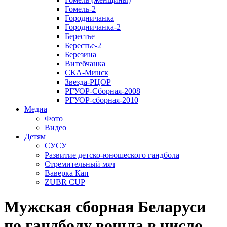
Гомель-2
Городничанка
Городничанка-2
Берестье
Берестье-2
Березина
Витебчанка
СКА-Минск
Звезда-РЦОР
РГУОР-Сборная-2008
РГУОР-сборная-2010
Медиа
Фото
Видео
Детям
СУСУ
Развитие детско-юношеского гандбола
Стремительный мяч
Ваверка Кап
ZUBR CUP
Мужская сборная Беларуси
по гандболу вошла в число