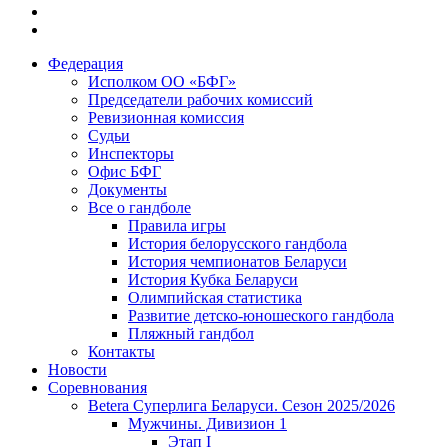
Федерация
Исполком ОО «БФГ»
Председатели рабочих комиссий
Ревизионная комиссия
Судьи
Инспекторы
Офис БФГ
Документы
Все о гандболе
Правила игры
История белорусского гандбола
История чемпионатов Беларуси
История Кубка Беларуси
Олимпийская статистика
Развитие детско-юношеского гандбола
Пляжный гандбол
Контакты
Новости
Соревнования
Betera Суперлига Беларуси. Сезон 2025/2026
Мужчины. Дивизион 1
Этап I