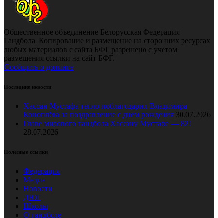
Общественное объединение Белорусская Федерация
Гандбола. Копирование и размещение на сторонних ресурсах
любых материалов с сайта БФГ разрешено с учетом
размещения ссылки на сайт БФГ.
Сообщить о допинге
Последние новости
Хассан Мустафа тепло поблагодарил Владимира
Коноплёва за поздравление с днем рождения
30.07.2026
Главе мирового гандбола Хассану Мустафе — 82!
28.07.2026
Полезные ссылки
Федерация
Медиа
Новости
ДЮГ
Школы
О гандболе