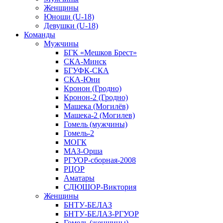
Женщины
Юноши (U-18)
Девушки (U-18)
Команды
Мужчины
БГК «Мешков Брест»
СКА-Минск
БГУФК-СКА
СКА-Юни
Кронон (Гродно)
Кронон-2 (Гродно)
Машека (Могилёв)
Машека-2 (Могилев)
Гомель (мужчины)
Гомель-2
МОГК
МАЗ-Орша
РГУОР-сборная-2008
РЦОР
Аматары
СДЮШОР-Виктория
Женщины
БНТУ-БЕЛАЗ
БНТУ-БЕЛАЗ-РГУОР
Гомель (женщины)