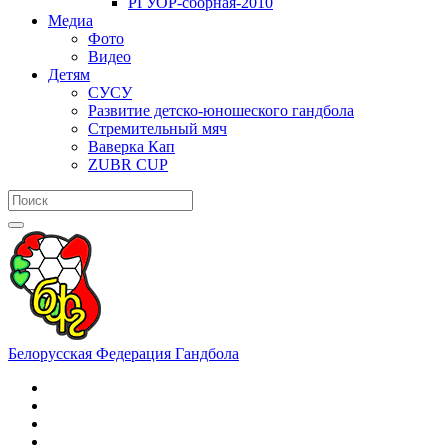
РГУОР-сборная-2010
Медиа
Фото
Видео
Детям
СУСУ
Развитие детско-юношеского гандбола
Стремительный мяч
Ваверка Кап
ZUBR CUP
Белорусская Федерация Гандбола