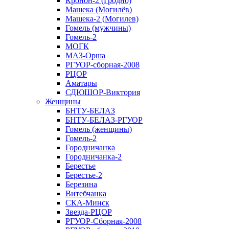
Кронон-2 (Гродно)
Машека (Могилёв)
Машека-2 (Могилев)
Гомель (мужчины)
Гомель-2
МОГК
МАЗ-Орша
РГУОР-сборная-2008
РЦОР
Аматары
СДЮШОР-Виктория
Женщины
БНТУ-БЕЛАЗ
БНТУ-БЕЛАЗ-РГУОР
Гомель (женщины)
Гомель-2
Городничанка
Городничанка-2
Берестье
Берестье-2
Березина
Витебчанка
СКА-Минск
Звезда-РЦОР
РГУОР-Сборная-2008