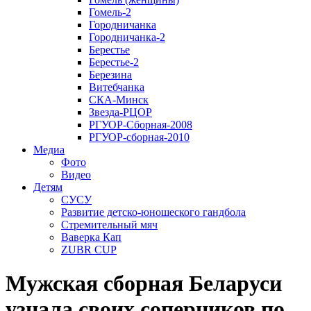
Гомель-2
Городничанка
Городничанка-2
Берестье
Берестье-2
Березина
Витебчанка
СКА-Минск
Звезда-РЦОР
РГУОР-Сборная-2008
РГУОР-сборная-2010
Медиа
Фото
Видео
Детям
СУСУ
Развитие детско-юношеского гандбола
Стремительный мяч
Ваверка Кап
ZUBR CUP
Мужская сборная Беларуси
узнала своих соперников по