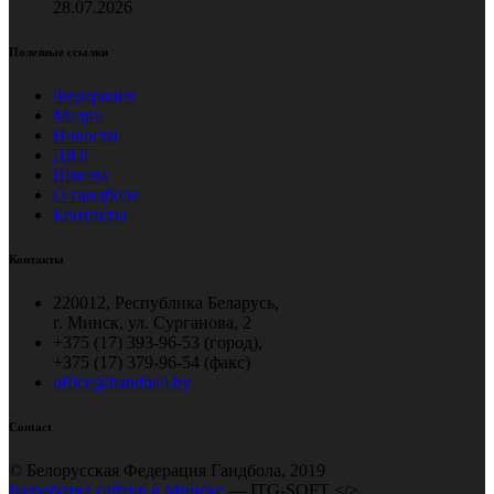
28.07.2026
Полезные ссылки
Федерация
Медиа
Новости
ДЮГ
Школы
О гандболе
Контакты
Контакты
220012, Республика Беларусь,
г. Минск, ул. Сурганова, 2
+375 (17) 393-96-53 (город),
+375 (17) 379-96-54 (факс)
office@handball.by
Contact
© Белорусская Федерация Гандбола, 2019
Разработка сайтов в Минске
— ITG-SOFT </>