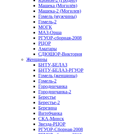
Кронон-2 (Гродно)
Машека (Могилёв)
Машека-2 (Могилев)
Гомель (мужчины)
Гомель-2
МОГК
МАЗ-Орша
РГУОР-сборная-2008
РЦОР
Аматары
СДЮШОР-Виктория
Женщины
БНТУ-БЕЛАЗ
БНТУ-БЕЛАЗ-РГУОР
Гомель (женщины)
Гомель-2
Городничанка
Городничанка-2
Берестье
Берестье-2
Березина
Витебчанка
СКА-Минск
Звезда-РЦОР
РГУОР-Сборная-2008