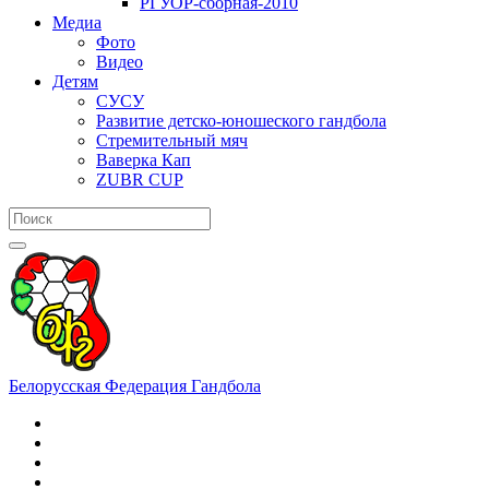
РГУОР-сборная-2010
Медиа
Фото
Видео
Детям
СУСУ
Развитие детско-юношеского гандбола
Стремительный мяч
Ваверка Кап
ZUBR CUP
Белорусская Федерация Гандбола