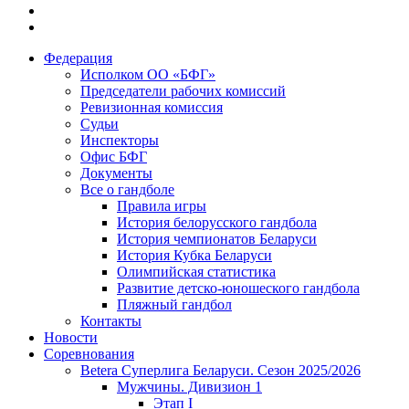
Федерация
Исполком ОО «БФГ»
Председатели рабочих комиссий
Ревизионная комиссия
Судьи
Инспекторы
Офис БФГ
Документы
Все о гандболе
Правила игры
История белорусского гандбола
История чемпионатов Беларуси
История Кубка Беларуси
Олимпийская статистика
Развитие детско-юношеского гандбола
Пляжный гандбол
Контакты
Новости
Соревнования
Betera Суперлига Беларуси. Сезон 2025/2026
Мужчины. Дивизион 1
Этап I