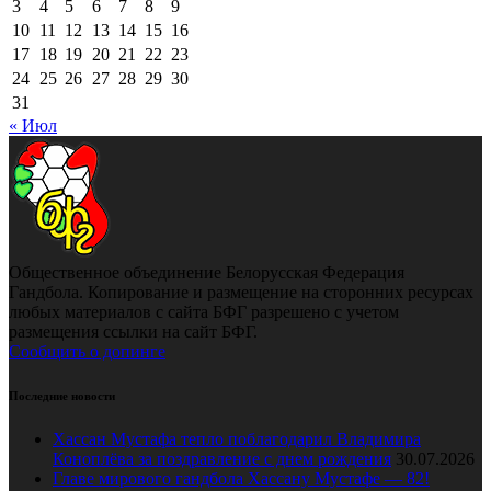
3
4
5
6
7
8
9
10
11
12
13
14
15
16
17
18
19
20
21
22
23
24
25
26
27
28
29
30
31
« Июл
Общественное объединение Белорусская Федерация
Гандбола. Копирование и размещение на сторонних ресурсах
любых материалов с сайта БФГ разрешено с учетом
размещения ссылки на сайт БФГ.
Сообщить о допинге
Последние новости
Хассан Мустафа тепло поблагодарил Владимира
Коноплёва за поздравление с днем рождения
30.07.2026
Главе мирового гандбола Хассану Мустафе — 82!