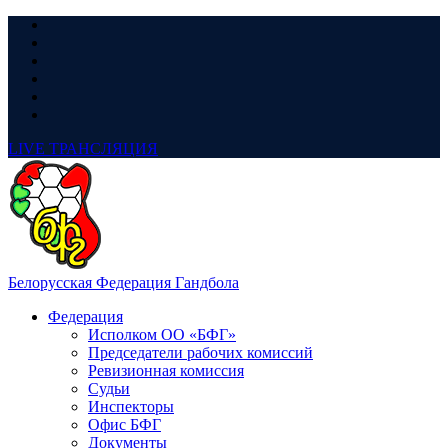
LIVE
ТРАНСЛЯЦИЯ
Белорусская Федерация Гандбола
Федерация
Исполком ОО «БФГ»
Председатели рабочих комиссий
Ревизионная комиссия
Судьи
Инспекторы
Офис БФГ
Документы