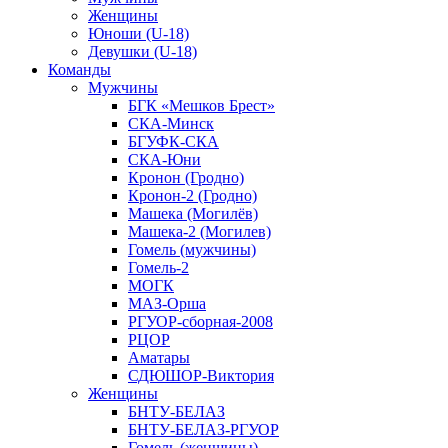
Женщины
Юноши (U-18)
Девушки (U-18)
Команды
Мужчины
БГК «Мешков Брест»
СКА-Минск
БГУФК-СКА
СКА-Юни
Кронон (Гродно)
Кронон-2 (Гродно)
Машека (Могилёв)
Машека-2 (Могилев)
Гомель (мужчины)
Гомель-2
МОГК
МАЗ-Орша
РГУОР-сборная-2008
РЦОР
Аматары
СДЮШОР-Виктория
Женщины
БНТУ-БЕЛАЗ
БНТУ-БЕЛАЗ-РГУОР
Гомель (женщины)