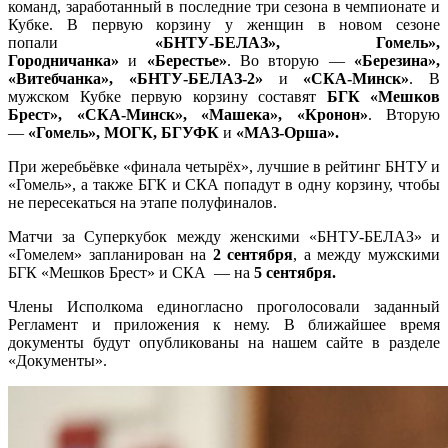
команд, заработанный в последние три сезона в чемпионате и
Кубке. В первую корзину у женщин в новом сезоне
попали
«БНТУ-БЕЛАЗ», Гомель»,
Городничанка»
и
«Берестье»
. Во вторую —
«Березина»,
«Витебчанка», «БНТУ-БЕЛАЗ-2»
и
«СКА-Минск»
. В
мужском Кубке первую корзину составят
БГК
«Мешков
Брест», «СКА-Минск», «Машека», «Кронон»
. Вторую
—
«Гомель», МОГК, БГУФК
и
«МАЗ-Орша».
При жеребьёвке «финала четырёх», лучшие в рейтинг БНТУ и
«Гомель», а также БГК и СКА попадут в одну корзину, чтобы
не пересекаться на этапе полуфиналов.
Матчи за Суперкубок между женскими «БНТУ-БЕЛАЗ» и
«Гомелем» запланирован на
2 сентября
, а между мужскими
БГК «Мешков Брест» и СКА — на
5 сентября.
Члены Исполкома единогласно проголосовали заданный
Регламент и приложения к нему. В ближайшее время
документы будут опубликованы на нашем сайте в разделе
«Документы».