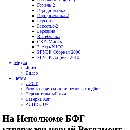
Гомель-2
Городничанка
Городничанка-2
Берестье
Берестье-2
Березина
Витебчанка
СКА-Минск
Звезда-РЦОР
РГУОР-Сборная-2008
РГУОР-сборная-2010
Медиа
Фото
Видео
Детям
СУСУ
Развитие детско-юношеского гандбола
Стремительный мяч
Ваверка Кап
ZUBR CUP
На Исполкоме БФГ
утвержден новый Регламент