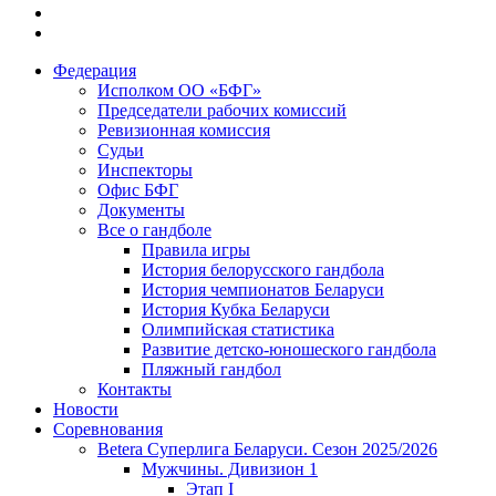
Федерация
Исполком ОО «БФГ»
Председатели рабочих комиссий
Ревизионная комиссия
Судьи
Инспекторы
Офис БФГ
Документы
Все о гандболе
Правила игры
История белорусского гандбола
История чемпионатов Беларуси
История Кубка Беларуси
Олимпийская статистика
Развитие детско-юношеского гандбола
Пляжный гандбол
Контакты
Новости
Соревнования
Betera Суперлига Беларуси. Сезон 2025/2026
Мужчины. Дивизион 1
Этап I