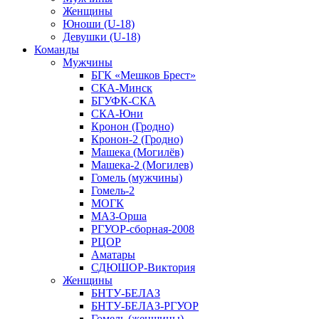
Женщины
Юноши (U-18)
Девушки (U-18)
Команды
Мужчины
БГК «Мешков Брест»
СКА-Минск
БГУФК-СКА
СКА-Юни
Кронон (Гродно)
Кронон-2 (Гродно)
Машека (Могилёв)
Машека-2 (Могилев)
Гомель (мужчины)
Гомель-2
МОГК
МАЗ-Орша
РГУОР-сборная-2008
РЦОР
Аматары
СДЮШОР-Виктория
Женщины
БНТУ-БЕЛАЗ
БНТУ-БЕЛАЗ-РГУОР
Гомель (женщины)