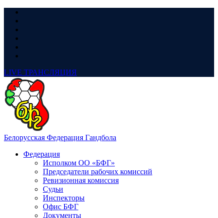
LIVE
ТРАНСЛЯЦИЯ
Белорусская Федерация Гандбола
Федерация
Исполком ОО «БФГ»
Председатели рабочих комиссий
Ревизионная комиссия
Судьи
Инспекторы
Офис БФГ
Документы