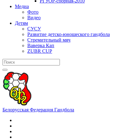
РГУОР-сборная-2010
Медиа
Фото
Видео
Детям
СУСУ
Развитие детско-юношеского гандбола
Стремительный мяч
Ваверка Кап
ZUBR CUP
Белорусская Федерация Гандбола