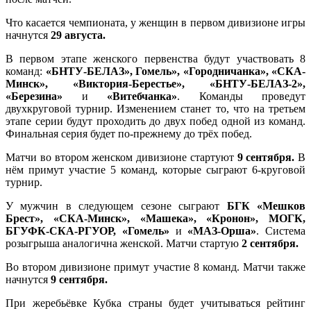
Что касается чемпионата, у женщин в первом дивизионе игры
начнутся
29 августа.
В первом этапе женского первенства будут участвовать 8
команд:
«БНТУ-БЕЛАЗ», Гомель», «Городничанка», «СКА-
Минск», «Виктория-Берестье», «БНТУ-БЕЛАЗ-2»,
«Березина»
и
«Витебчанка»
. Команды проведут
двухкруговой турнир. Изменением станет то, что на третьем
этапе серии будут проходить до двух побед одной из команд.
Финальная серия будет по-прежнему до трёх побед.
Матчи во втором женском дивизионе стартуют
9 сентября.
В
нём примут участие 5 команд, которые сыграют 6-круговой
турнир.
У мужчин в следующем сезоне сыграют
БГК
«Мешков
Брест», «СКА-Минск», «Машека», «Кронон», МОГК,
БГУФК-СКА-РГУОР, «Гомель»
и
«МАЗ-Орша»
. Система
розыгрыша аналогична женской. Матчи стартую
2 сентября.
Во втором дивизионе примут участие 8 команд. Матчи также
начнутся
9
сентября.
При жеребьёвке Кубка страны будет учитываться рейтинг