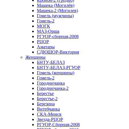
Кронон-2 (Гродно)
Машека (Могилёв)
Машека-2 (Могилев)
Гомель (мужчины)
Гомель-2
МОГК
МАЗ-Орша
РГУОР-сборная-2008
РЦОР
Аматары
СДЮШОР-Виктория
Женщины
БНТУ-БЕЛАЗ
БНТУ-БЕЛАЗ-РГУОР
Гомель (женщины)
Гомель-2
Городничанка
Городничанка-2
Берестье
Берестье-2
Березина
Витебчанка
СКА-Минск
Звезда-РЦОР
РГУОР-Сборная-2008