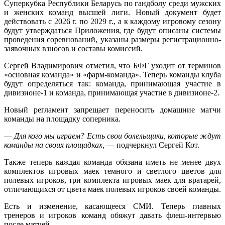
Суперкубка Республики Беларусь по гандболу среди мужских
и женских команд высшей лиги. Новый документ будет
действовать с 2026 г. по 2029 г., а к каждому игровому сезону
будут утверждаться Приложения, где будут описаны системы
проведения соревнований, указаны размеры регистрационно-
заявочных взносов и составы комиссий.
Сергей Владимирович отметил, что БФГ уходит от терминов
«основная команда» и «фарм-команда». Теперь команды клуба
будут определяться так: команда, принимающая участие в
дивизионе-1 и команда, принимающая участие в дивизионе-2.
Новый регламент запрещает переносить домашние матчи
команды на площадку соперника.
—
Для кого мы играем? Есть свои болельщики, которые ждут
команды на своих площадках,
— подчеркнул Сергей Кот.
Также теперь каждая команда обязана иметь не менее двух
комплектов игровых маек темного и светлого цветов для
полевых игроков, три комплекта игровых маек для вратарей,
отличающихся от цвета маек полевых игроков своей команды.
Есть и изменение, касающееся СМИ. Теперь главных
тренеров и игроков команд обяжут давать флеш-интервью
после матчей.