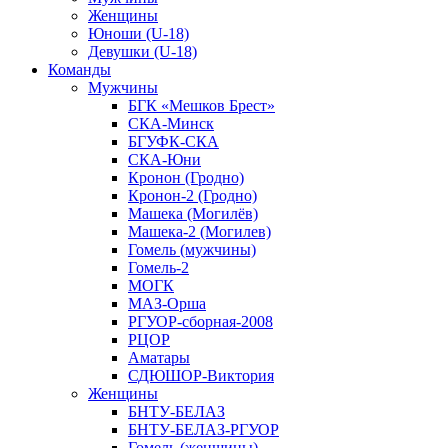
Женщины
Юноши (U-18)
Девушки (U-18)
Команды
Мужчины
БГК «Мешков Брест»
СКА-Минск
БГУФК-СКА
СКА-Юни
Кронон (Гродно)
Кронон-2 (Гродно)
Машека (Могилёв)
Машека-2 (Могилев)
Гомель (мужчины)
Гомель-2
МОГК
МАЗ-Орша
РГУОР-сборная-2008
РЦОР
Аматары
СДЮШОР-Виктория
Женщины
БНТУ-БЕЛАЗ
БНТУ-БЕЛАЗ-РГУОР
Гомель (женщины)