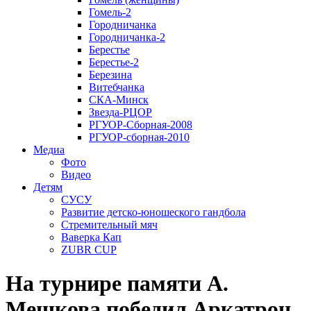
Гомель-2
Городничанка
Городничанка-2
Берестье
Берестье-2
Березина
Витебчанка
СКА-Минск
Звезда-РЦОР
РГУОР-Сборная-2008
РГУОР-сборная-2010
Медиа
Фото
Видео
Детям
СУСУ
Развитие детско-юношеского гандбола
Стремительный мяч
Ваверка Кап
ZUBR CUP
На турнире памяти А.
Мешкова победил Аркатрон