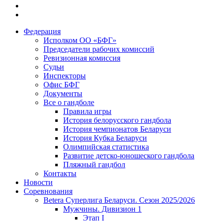
Федерация
Исполком ОО «БФГ»
Председатели рабочих комиссий
Ревизионная комиссия
Судьи
Инспекторы
Офис БФГ
Документы
Все о гандболе
Правила игры
История белорусского гандбола
История чемпионатов Беларуси
История Кубка Беларуси
Олимпийская статистика
Развитие детско-юношеского гандбола
Пляжный гандбол
Контакты
Новости
Соревнования
Betera Суперлига Беларуси. Сезон 2025/2026
Мужчины. Дивизион 1
Этап I