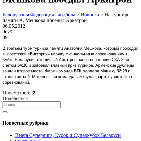
Белорусская Федерация Гандбола
>
Новости
>
На турнире
памяти А. Мешкова победил Аркатрон
06.05.2012
dev9
39
В третьем туре турнира памяти Анатолия Мешкова, который проходил
в брестской «Виктории» наряду с финальными соревнованиями
Кубка Беларуси , столичный Аркатрон нанес поражение СКА-2 со
счетом
34:30
и завоевал главный приз турнира. Армейские дублеры
заняли второе место. Фарм-команда БГК одолела Машеку
32:29
и
стала третьей. Могилевская команда замкнула квартет участников
соревнований.
Просмотров:
39
Поделиться
Новостные рубрики
Betera Суперлига, Кубок и Суперкубок Беларуси
Федерация