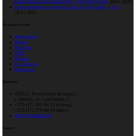
Коноплёва за поздравление с днем рождения
30.07.2026
Главе мирового гандбола Хассану Мустафе — 82!
28.07.2026
Полезные ссылки
Федерация
Медиа
Новости
ДЮГ
Школы
О гандболе
Контакты
Контакты
220012, Республика Беларусь,
г. Минск, ул. Сурганова, 2
+375 (17) 393-96-53 (город),
+375 (17) 379-96-54 (факс)
office@handball.by
Contact