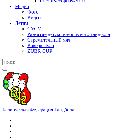
РГУОР-сборная-2010
Медиа
Фото
Видео
Детям
СУСУ
Развитие детско-юношеского гандбола
Стремительный мяч
Ваверка Кап
ZUBR CUP
Белорусская Федерация Гандбола