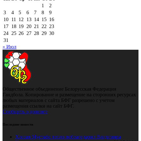
1
2
3
4
5
6
7
8
9
10
11
12
13
14
15
16
17
18
19
20
21
22
23
24
25
26
27
28
29
30
31
« Июл
Общественное объединение Белорусская Федерация
Гандбола. Копирование и размещение на сторонних ресурсах
любых материалов с сайта БФГ разрешено с учетом
размещения ссылки на сайт БФГ.
Сообщить о допинге
Последние новости
Хассан Мустафа тепло поблагодарил Владимира