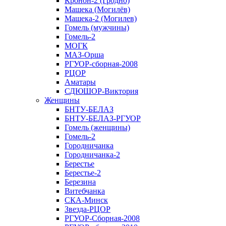
Кронон-2 (Гродно)
Машека (Могилёв)
Машека-2 (Могилев)
Гомель (мужчины)
Гомель-2
МОГК
МАЗ-Орша
РГУОР-сборная-2008
РЦОР
Аматары
СДЮШОР-Виктория
Женщины
БНТУ-БЕЛАЗ
БНТУ-БЕЛАЗ-РГУОР
Гомель (женщины)
Гомель-2
Городничанка
Городничанка-2
Берестье
Берестье-2
Березина
Витебчанка
СКА-Минск
Звезда-РЦОР
РГУОР-Сборная-2008