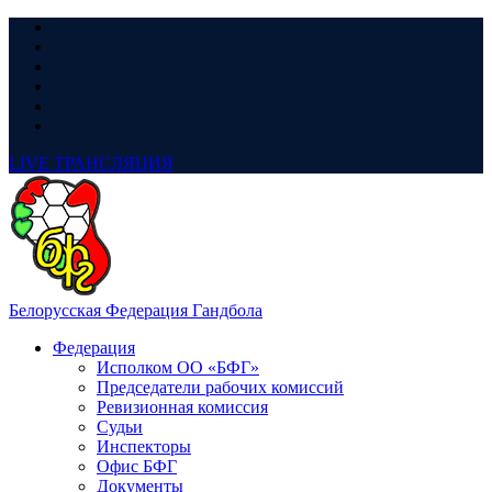
LIVE
ТРАНСЛЯЦИЯ
Белорусская Федерация Гандбола
Федерация
Исполком ОО «БФГ»
Председатели рабочих комиссий
Ревизионная комиссия
Судьи
Инспекторы
Офис БФГ
Документы