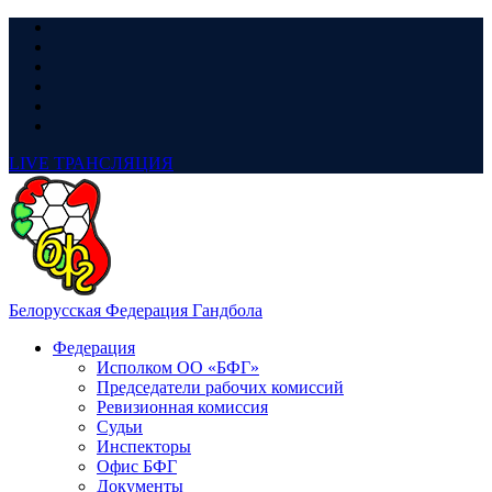
LIVE
ТРАНСЛЯЦИЯ
Белорусская Федерация Гандбола
Федерация
Исполком ОО «БФГ»
Председатели рабочих комиссий
Ревизионная комиссия
Судьи
Инспекторы
Офис БФГ
Документы