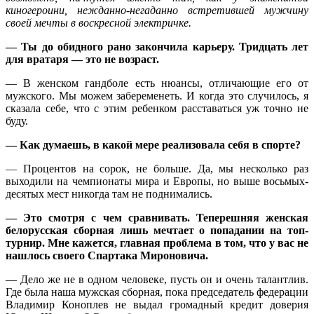
киногероини, нежданно-негаданно встретившей мужчину
своей мечты в воскресной электричке.
— Ты до обидного рано закончила карьеру. Тридцать лет
для вратаря — это не возраст.
— В женском гандболе есть нюансы, отличающие его от
мужского. Мы можем забеременеть. И когда это случилось, я
сказала себе, что с этим ребенком расставаться уж точно не
буду.
— Как думаешь, в какой мере реализовала себя в спорте?
— Процентов на сорок, не больше. Да, мы несколько раз
выходили на чемпионаты мира и Европы, но выше восьмых-
десятых мест никогда там не поднимались.
— Это смотря с чем сравнивать. Теперешняя женская
белорусская сборная лишь мечтает о попадании на топ-
турнир. Мне кажется, главная проблема в том, что у вас не
нашлось своего Спартака Мироновича.
— Дело же не в одном человеке, пусть он и очень талантлив.
Где была наша мужская сборная, пока председатель федерации
Владимир Коноплев не выдал громадный кредит доверия