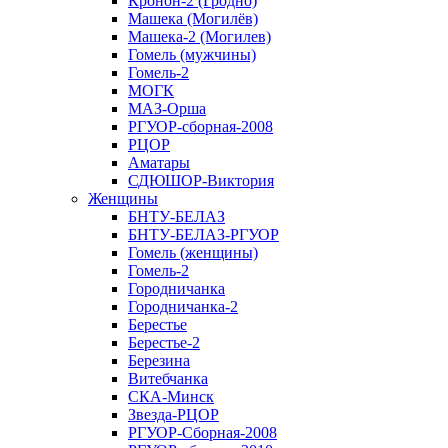
Кронон-2 (Гродно)
Машека (Могилёв)
Машека-2 (Могилев)
Гомель (мужчины)
Гомель-2
МОГК
МАЗ-Орша
РГУОР-сборная-2008
РЦОР
Аматары
СДЮШОР-Виктория
Женщины
БНТУ-БЕЛАЗ
БНТУ-БЕЛАЗ-РГУОР
Гомель (женщины)
Гомель-2
Городничанка
Городничанка-2
Берестье
Берестье-2
Березина
Витебчанка
СКА-Минск
Звезда-РЦОР
РГУОР-Сборная-2008