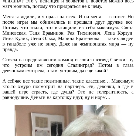
«пихать»? Это у испанцев и хорватов в воротах можно весь
матч молчать, потому что придраться не к чему.
Меня заводили, и я орала на всех. И на меня — в ответ. Но
после игры мы обнимались и прощали друг дружке все.
Потому что знали, что вытащили из себя максимум. Света
Миневская, Таня Ераминок, Рая Тиханович, Лена Корзун,
Инна Кулик, Лена Ольха, Марина Братенкова — таких людей
в гандболе уже не вижу. Даже на чемпионатах мира — ну
правда.
Стояла на представлении команд и ловила взгляд Светки: ну
что, устроим им сегодня Сталинград? Потом в глаза
девчонкам смотрела, а там: устроим, да еще какой!
А сейчас все такие позитивные, такие классные… Максимум
кто-то хмуро посмотрит на партнера. Эй, девочки, а где в
вашей игре страсть, где душа? Это не толерантность, а
равнодушие. Деньги на карточку идут, ну и норм…