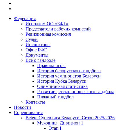
Федерация
Исполком ОО «БФГ»
Председатели рабочих комиссий
Ревизионная комиссия
Судьи
Инспекторы
Офис БФГ
Документы
Все о гандболе
Правила игры
История белорусского гандбола
История чемпионатов Беларуси
История Кубка Беларуси
Олимпийская статистика
Развитие детско-юношеского гандбола
Пляжный гандбол
Контакты
Новости
Соревнования
Betera Суперлига Беларуси. Сезон 2025/2026
Мужчины. Дивизион 1
Этап I