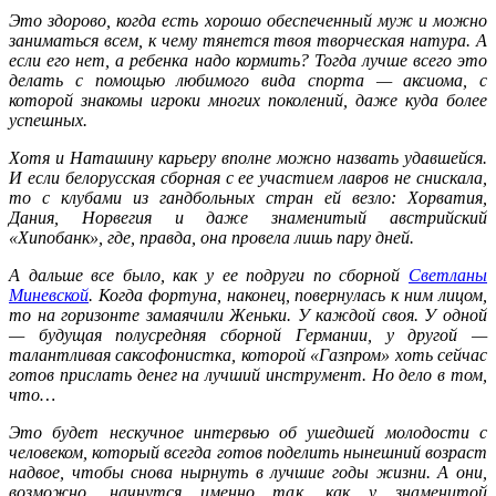
Это здорово, когда есть хорошо обеспеченный муж и можно
заниматься всем, к чему тянется твоя творческая натура. А
если его нет, а ребенка надо кормить? Тогда лучше всего это
делать с помощью любимого вида спорта — аксиома, с
которой знакомы игроки многих поколений, даже куда более
успешных.
Хотя и Наташину карьеру вполне можно назвать удавшейся.
И если белорусская сборная с ее участием лавров не снискала,
то с клубами из гандбольных стран ей везло: Хорватия,
Дания, Норвегия и даже знаменитый австрийский
«Хипобанк», где, правда, она провела лишь пару дней.
А дальше все было, как у ее подруги по сборной
Светланы
Миневской
. Когда фортуна, наконец, повернулась к ним лицом,
то на горизонте замаячили Женьки. У каждой своя. У одной
— будущая полусредняя сборной Германии, у другой —
талантливая саксофонистка, которой «Газпром» хоть сейчас
готов прислать денег на лучший инструмент. Но дело в том,
что…
Это будет нескучное интервью об ушедшей молодости с
человеком, который всегда готов поделить нынешний возраст
надвое, чтобы снова нырнуть в лучшие годы жизни. А они,
возможно, начнутся именно так, как у знаменитой