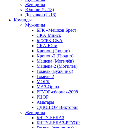
Женщины
Юноши (U-18)
Девушки (U-18)
Команды
Мужчины
БГК «Мешков Брест»
СКА-Минск
БГУФК-СКА
СКА-Юни
Кронон (Гродно)
Кронон-2 (Гродно)
Машека (Могилёв)
Машека-2 (Могилев)
Гомель (мужчины)
Гомель-2
МОГК
МАЗ-Орша
РГУОР-сборная-2008
РЦОР
Аматары
СДЮШОР-Виктория
Женщины
БНТУ-БЕЛАЗ
БНТУ-БЕЛАЗ-РГУОР
Гомель (женщины)