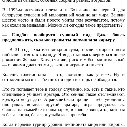
сплошь из бывших союзных сборниц разных возрастов.
В 1993-м девчонки поехали в Болгарию на первый для
белорусок суверенный молодежный чемпионат мира. Заняли
шестое место и были просто убиты тем результатом, потому
как ехали за медалями. Можно ли сегодня такое представить?
— Гандбол вообще-то суровый вид. Даже боюсь
предположить, сколько травм ты получила за карьеру.
— В 31 год схватила микроинсульт, после которого меня
побоялись взять в команду. Я ведь пыталась вернуться после
рождения Женьки. Хотя, считаю, риск там был минимальный
— с такими диагнозами девчонки играют, и ничего.
Колени, голеностопы — это, понятно, как у всех. Ну и
сотрясения мозга — без них ни один вратарь не обходится.
Кто-то попадает тебе в голову случайно, но, есть и такие, кто
специально убивает вратаря. Это сейчас такое отслеживают,
красную могут дать. А раньше было проще — тебя уводили с
площадки, вставал другой вратарь, игра продолжалась.
Сидела на скамейке с нашатырем, в голове звон, а та, которая
тебе залепила, бегала и улыбалась про себя.
Когда играешь турнир уровня чемпионата мира или Европы,