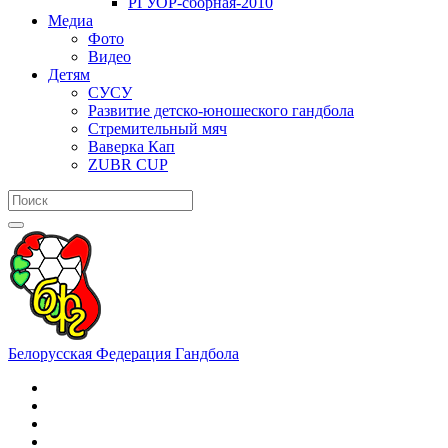
РГУОР-сборная-2010
Медиа
Фото
Видео
Детям
СУСУ
Развитие детско-юношеского гандбола
Стремительный мяч
Ваверка Кап
ZUBR CUP
Белорусская Федерация Гандбола