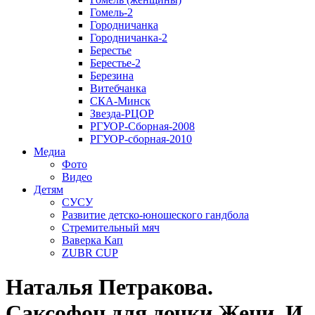
Гомель-2
Городничанка
Городничанка-2
Берестье
Берестье-2
Березина
Витебчанка
СКА-Минск
Звезда-РЦОР
РГУОР-Сборная-2008
РГУОР-сборная-2010
Медиа
Фото
Видео
Детям
СУСУ
Развитие детско-юношеского гандбола
Стремительный мяч
Ваверка Кап
ZUBR CUP
Наталья Петракова.
Саксофон для дочки Жени. И