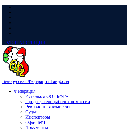
LIVE
ТРАНСЛЯЦИЯ
Белорусская Федерация Гандбола
Федерация
Исполком ОО «БФГ»
Председатели рабочих комиссий
Ревизионная комиссия
Судьи
Инспекторы
Офис БФГ
Документы