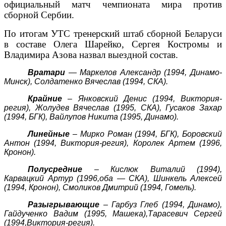
официальный матч чемпионата мира против
сборной Сербии.
По итогам УТС тренерский штаб сборной Беларуси
в составе Олега Шарейко, Сергея Костромы и
Владимира Азова назвал выездной состав.
Вратари
— Маркелов Александр (1994, Динамо-
Минск), Солдатенко Вячеслав (1994, СКА).
Крайние
– Янковский Денис (1994, Виктория-
регия), Жолудев Вячеслав (1995, СКА), Гусаков Захар
(1994, БГК), Вайлупов Никита (1995, Динамо).
Линейные
– Мирко Роман (1994, БГК), Боровский
Антон (1994, Виктория-регия), Королек Артем (1996,
Кронон).
Полусредние
– Кислюк Виталий (1994),
Карвацкий Артур (1996,оба — СКА), Шинкель Алексей
(1994, Кронон), Смоликов Дмитрий (1994, Гомель).
Разыгрывающие
– Гарбуз Глеб (1994, Динамо),
Гайдученко Вадим (1995, Машека),Тарасевич Сергей
(1994,Виктория-регия).