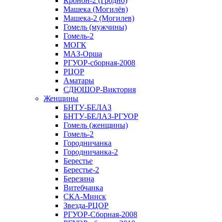
Кронон-2 (Гродно)
Машека (Могилёв)
Машека-2 (Могилев)
Гомель (мужчины)
Гомель-2
МОГК
МАЗ-Орша
РГУОР-сборная-2008
РЦОР
Аматары
СДЮШОР-Виктория
Женщины
БНТУ-БЕЛАЗ
БНТУ-БЕЛАЗ-РГУОР
Гомель (женщины)
Гомель-2
Городничанка
Городничанка-2
Берестье
Берестье-2
Березина
Витебчанка
СКА-Минск
Звезда-РЦОР
РГУОР-Сборная-2008