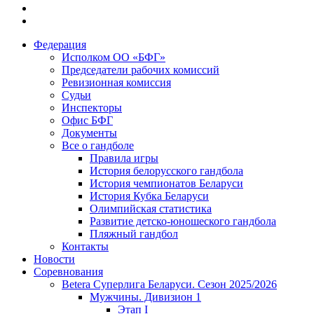
Федерация
Исполком ОО «БФГ»
Председатели рабочих комиссий
Ревизионная комиссия
Судьи
Инспекторы
Офис БФГ
Документы
Все о гандболе
Правила игры
История белорусского гандбола
История чемпионатов Беларуси
История Кубка Беларуси
Олимпийская статистика
Развитие детско-юношеского гандбола
Пляжный гандбол
Контакты
Новости
Соревнования
Betera Суперлига Беларуси. Сезон 2025/2026
Мужчины. Дивизион 1
Этап I