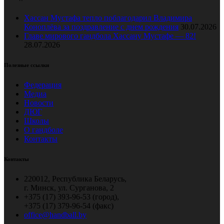
Хассан Мустафа тепло поблагодарил Владимира
Коноплёва за поздравление с днем рождения
30.07.2026
Главе мирового гандбола Хассану Мустафе — 82!
28.07.2026
Полезные ссылки
Федерация
Медиа
Новости
ДЮГ
Школы
О гандболе
Контакты
Контакты
220012, Республика Беларусь,
г. Минск, ул. Сурганова, 2
+375 (17) 393-96-53 (город),
+375 (17) 379-96-54 (факс)
office@handball.by