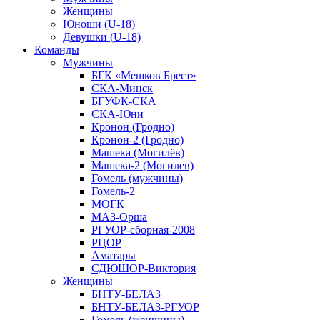
Женщины
Юноши (U-18)
Девушки (U-18)
Команды
Мужчины
БГК «Мешков Брест»
СКА-Минск
БГУФК-СКА
СКА-Юни
Кронон (Гродно)
Кронон-2 (Гродно)
Машека (Могилёв)
Машека-2 (Могилев)
Гомель (мужчины)
Гомель-2
МОГК
МАЗ-Орша
РГУОР-сборная-2008
РЦОР
Аматары
СДЮШОР-Виктория
Женщины
БНТУ-БЕЛАЗ
БНТУ-БЕЛАЗ-РГУОР
Гомель (женщины)