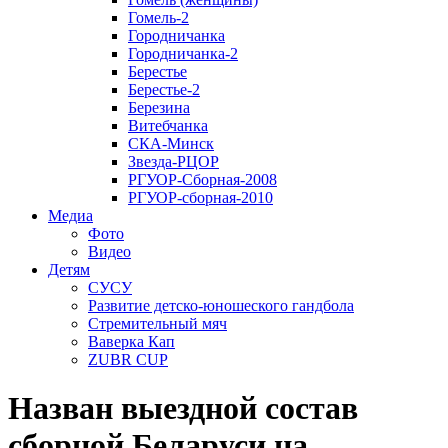
Гомель-2
Городничанка
Городничанка-2
Берестье
Берестье-2
Березина
Витебчанка
СКА-Минск
Звезда-РЦОР
РГУОР-Сборная-2008
РГУОР-сборная-2010
Медиа
Фото
Видео
Детям
СУСУ
Развитие детско-юношеского гандбола
Стремительный мяч
Ваверка Кап
ZUBR CUP
Назван выездной состав
сборной Беларуси на