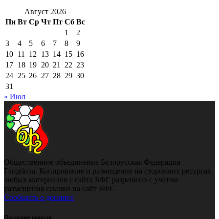
Август 2026
Пн
Вт
Ср
Чт
Пт
Сб
Вс
1
2
3
4
5
6
7
8
9
10
11
12
13
14
15
16
17
18
19
20
21
22
23
24
25
26
27
28
29
30
31
« Июл
Общественное объединение Белорусская Федерация
Гандбола. Копирование и размещение на сторонних ресурсах
любых материалов с сайта БФГ разрешено с учетом
размещения ссылки на сайт БФГ.
Сообщить о допинге
Последние новости