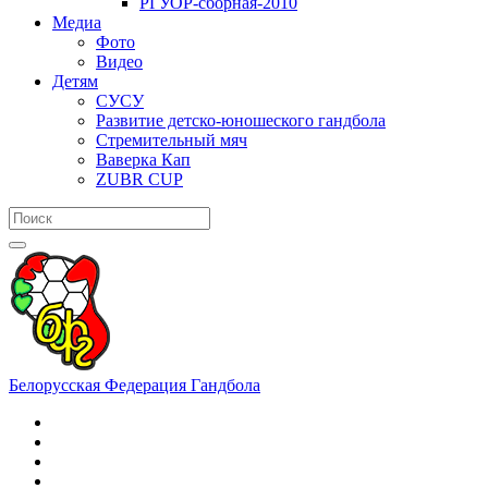
РГУОР-сборная-2010
Медиа
Фото
Видео
Детям
СУСУ
Развитие детско-юношеского гандбола
Стремительный мяч
Ваверка Кап
ZUBR CUP
Белорусская Федерация Гандбола