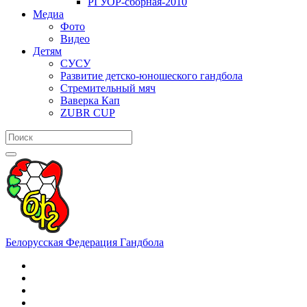
РГУОР-сборная-2010
Медиа
Фото
Видео
Детям
СУСУ
Развитие детско-юношеского гандбола
Стремительный мяч
Ваверка Кап
ZUBR CUP
Белорусская Федерация Гандбола