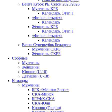
Betera Кубок РБ. Сезон 2025/2026
Мужчины КРБ
Календарь. Этап I
«Финал четырех»
Календарь
Женщины КРБ
Календарь. Этап I
«Финал четырех»
Календарь
Betera Суперкубок Беларуси
Мужчины СКРБ
Женщины СКРБ
Сборные
Мужчины
Женщины
Юноши (U-18)
Девушки (U-18)
Команды
Мужчины
БГК «Мешков Брест»
СКА-Минск
БГУФК-СКА
СКА-Юни
Кронон (Гродно)