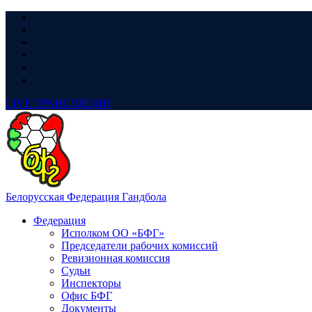
LIVE
ТРАНСЛЯЦИЯ
Белорусская Федерация Гандбола
Федерация
Исполком ОО «БФГ»
Председатели рабочих комиссий
Ревизионная комиссия
Судьи
Инспекторы
Офис БФГ
Документы