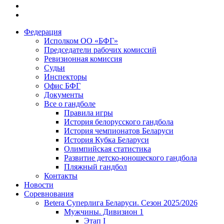
Федерация
Исполком ОО «БФГ»
Председатели рабочих комиссий
Ревизионная комиссия
Судьи
Инспекторы
Офис БФГ
Документы
Все о гандболе
Правила игры
История белорусского гандбола
История чемпионатов Беларуси
История Кубка Беларуси
Олимпийская статистика
Развитие детско-юношеского гандбола
Пляжный гандбол
Контакты
Новости
Соревнования
Betera Суперлига Беларуси. Сезон 2025/2026
Мужчины. Дивизион 1
Этап I