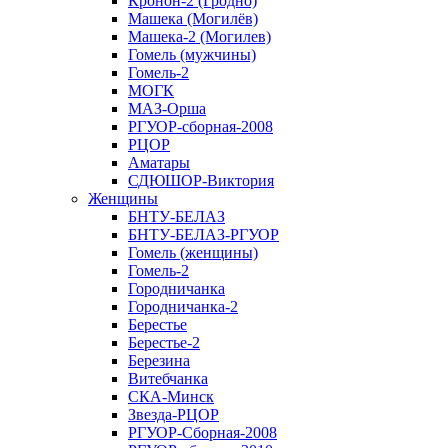
Кронон-2 (Гродно)
Машека (Могилёв)
Машека-2 (Могилев)
Гомель (мужчины)
Гомель-2
МОГК
МАЗ-Орша
РГУОР-сборная-2008
РЦОР
Аматары
СДЮШОР-Виктория
Женщины
БНТУ-БЕЛАЗ
БНТУ-БЕЛАЗ-РГУОР
Гомель (женщины)
Гомель-2
Городничанка
Городничанка-2
Берестье
Берестье-2
Березина
Витебчанка
СКА-Минск
Звезда-РЦОР
РГУОР-Сборная-2008