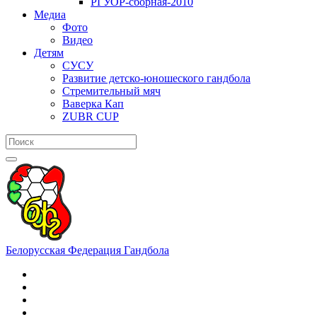
РГУОР-сборная-2010
Медиа
Фото
Видео
Детям
СУСУ
Развитие детско-юношеского гандбола
Стремительный мяч
Ваверка Кап
ZUBR CUP
Белорусская Федерация Гандбола