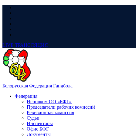
LIVE
ТРАНСЛЯЦИЯ
Белорусская Федерация Гандбола
Федерация
Исполком ОО «БФГ»
Председатели рабочих комиссий
Ревизионная комиссия
Судьи
Инспекторы
Офис БФГ
Документы