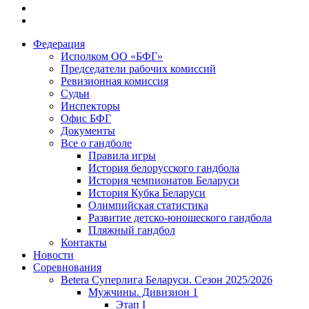
Федерация
Исполком ОО «БФГ»
Председатели рабочих комиссий
Ревизионная комиссия
Судьи
Инспекторы
Офис БФГ
Документы
Все о гандболе
Правила игры
История белорусского гандбола
История чемпионатов Беларуси
История Кубка Беларуси
Олимпийская статистика
Развитие детско-юношеского гандбола
Пляжный гандбол
Контакты
Новости
Соревнования
Betera Суперлига Беларуси. Сезон 2025/2026
Мужчины. Дивизион 1
Этап I