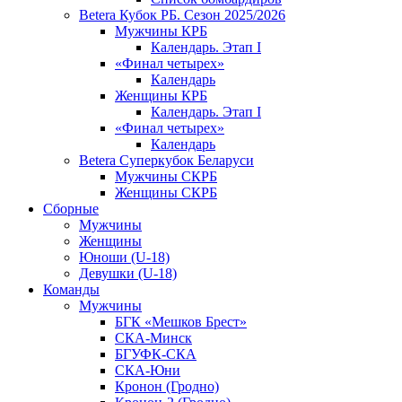
Betera Кубок РБ. Сезон 2025/2026
Мужчины КРБ
Календарь. Этап I
«Финал четырех»
Календарь
Женщины КРБ
Календарь. Этап I
«Финал четырех»
Календарь
Betera Суперкубок Беларуси
Мужчины СКРБ
Женщины СКРБ
Сборные
Мужчины
Женщины
Юноши (U-18)
Девушки (U-18)
Команды
Мужчины
БГК «Мешков Брест»
СКА-Минск
БГУФК-СКА
СКА-Юни
Кронон (Гродно)