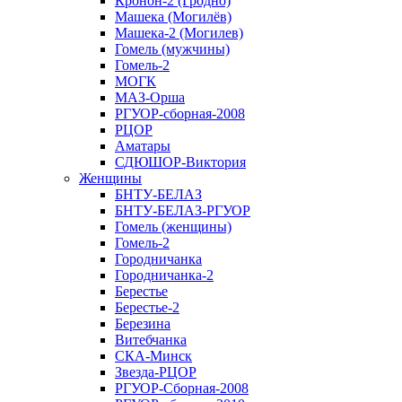
Кронон-2 (Гродно)
Машека (Могилёв)
Машека-2 (Могилев)
Гомель (мужчины)
Гомель-2
МОГК
МАЗ-Орша
РГУОР-сборная-2008
РЦОР
Аматары
СДЮШОР-Виктория
Женщины
БНТУ-БЕЛАЗ
БНТУ-БЕЛАЗ-РГУОР
Гомель (женщины)
Гомель-2
Городничанка
Городничанка-2
Берестье
Берестье-2
Березина
Витебчанка
СКА-Минск
Звезда-РЦОР
РГУОР-Сборная-2008