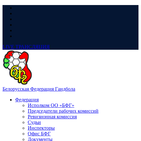
LIVE
ТРАНСЛЯЦИЯ
Белорусская Федерация Гандбола
Федерация
Исполком ОО «БФГ»
Председатели рабочих комиссий
Ревизионная комиссия
Судьи
Инспекторы
Офис БФГ
Документы