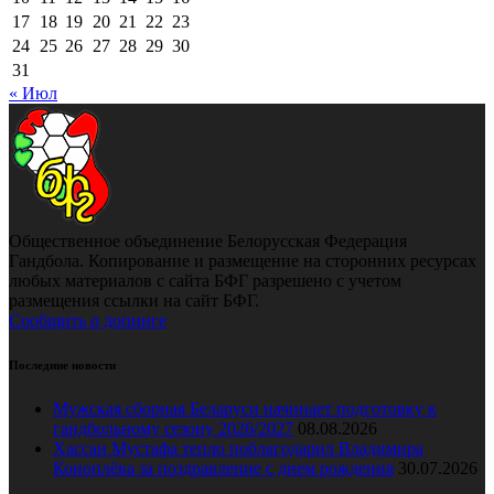
17
18
19
20
21
22
23
24
25
26
27
28
29
30
31
« Июл
Общественное объединение Белорусская Федерация
Гандбола. Копирование и размещение на сторонних ресурсах
любых материалов с сайта БФГ разрешено с учетом
размещения ссылки на сайт БФГ.
Сообщить о допинге
Последние новости
Мужская сборная Беларуси начинает подготовку к
гандбольному сезону 2026/2027
08.08.2026
Хассан Мустафа тепло поблагодарил Владимира
Коноплёва за поздравление с днем рождения
30.07.2026