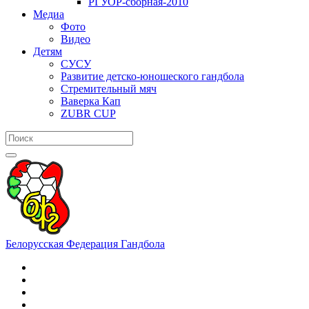
РГУОР-сборная-2010
Медиа
Фото
Видео
Детям
СУСУ
Развитие детско-юношеского гандбола
Стремительный мяч
Ваверка Кап
ZUBR CUP
Белорусская Федерация Гандбола