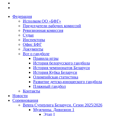
Федерация
Исполком ОО «БФГ»
Председатели рабочих комиссий
Ревизионная комиссия
Судьи
Инспекторы
Офис БФГ
Документы
Все о гандболе
Правила игры
История белорусского гандбола
История чемпионатов Беларуси
История Кубка Беларуси
Олимпийская статистика
Развитие детско-юношеского гандбола
Пляжный гандбол
Контакты
Новости
Соревнования
Betera Суперлига Беларуси. Сезон 2025/2026
Мужчины. Дивизион 1
Этап I