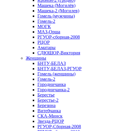
Кронон-2 (Гродно)
Машека (Могилёв)
Машека-2 (Могилев)
Гомель (мужчины)
Гомель-2
МОГК
МАЗ-Орша
РГУОР-сборная-2008
РЦОР
Аматары
СДЮШОР-Виктория
Женщины
БНТУ-БЕЛАЗ
БНТУ-БЕЛАЗ-РГУОР
Гомель (женщины)
Гомель-2
Городничанка
Городничанка-2
Берестье
Берестье-2
Березина
Витебчанка
СКА-Минск
Звезда-РЦОР
РГУОР-Сборная-2008