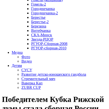
Гомель-2
Городничанка
Городничанка-2
Берестье
Берестье-2
Березина
Витебчанка
СКА-Минск
Звезда-РЦОР
РГУОР-Сборная-2008
РГУОР-сборная-2010
Медиа
Фото
Видео
Детям
СУСУ
Развитие детско-юношеского гандбола
Стремительный мяч
Ваверка Кап
ZUBR CUP
Победителем Кубка Рижской
думы стала сборная России