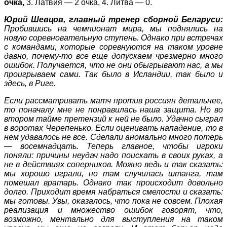
очка,
3. Латвия — 2 очка, 4. Литва — 0
.
Юрий Шевцов, главный тренер сборной Беларуси:
Пробившись на чемпионат мира, мы поднялись на
новую соревновательную ступень. Однако при встречах
с командами, которые соревнуются на таком уровне
давно, почему-то все еще допускаем чрезмерно много
ошибок. Получается, что не они обыгрывают нас, а мы
проигрываем сами. Так было в Исландии, так было и
здесь, в Риге.
Если рассматривать матч против россиян детальнее,
то поначалу мне не понравилась наша защита. Но во
втором тайме претензий к ней не было. Удачно сыграл
в воротах Черепенько. Если оценивать нападение, то в
нем удавалось не все. Сделали аномально много потерь
— восемнадцать. Теперь главное, чтобы игроки
поняли: причины неудач надо поискать в своих руках, а
не в действиях соперников. Можно ведь и так сказать:
мы хорошо играли, но там случилась штанга, там
помешал вратарь. Однако так происходит довольно
долго. Приходит время набраться смелости и сказать:
мы готовы. Увы, оказалось, что пока не совсем. Плохая
реализация и множество ошибок говорят, что,
возможно, ментально для выступления на таком