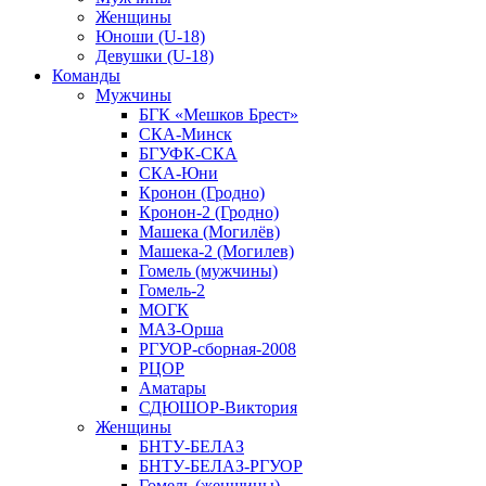
Женщины
Юноши (U-18)
Девушки (U-18)
Команды
Мужчины
БГК «Мешков Брест»
СКА-Минск
БГУФК-СКА
СКА-Юни
Кронон (Гродно)
Кронон-2 (Гродно)
Машека (Могилёв)
Машека-2 (Могилев)
Гомель (мужчины)
Гомель-2
МОГК
МАЗ-Орша
РГУОР-сборная-2008
РЦОР
Аматары
СДЮШОР-Виктория
Женщины
БНТУ-БЕЛАЗ
БНТУ-БЕЛАЗ-РГУОР
Гомель (женщины)