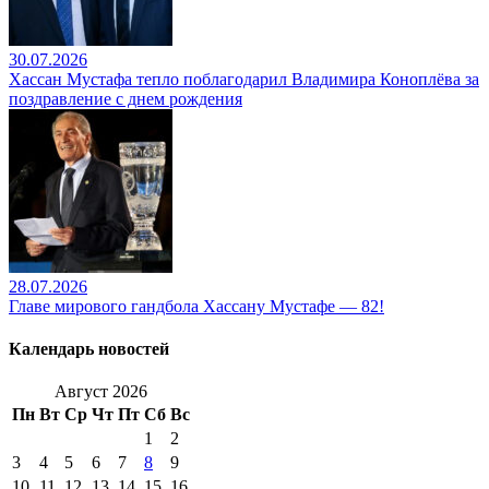
30.07.2026
Хассан Мустафа тепло поблагодарил Владимира Коноплёва за
поздравление с днем рождения
28.07.2026
Главе мирового гандбола Хассану Мустафе — 82!
Календарь новостей
Август 2026
Пн
Вт
Ср
Чт
Пт
Сб
Вс
1
2
3
4
5
6
7
8
9
10
11
12
13
14
15
16