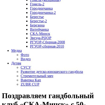
Гомель-2
Городничанка
Городничанка-2
Берестье
Берестье-2
Березина
Витебчанка
СКА-Минск
Звезда-РЦОР
РГУОР-Сборная-2008
РГУОР-сборная-2010
Медиа
Фото
Видео
Детям
СУСУ
Развитие детско-юношеского гандбола
Стремительный мяч
Ваверка Кап
ZUBR CUP
Поздравляем гандбольный
клуб «СКА-Минск» с 50-