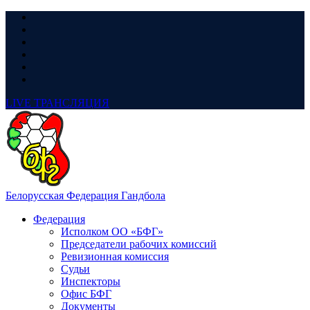
LIVE
ТРАНСЛЯЦИЯ
Белорусская Федерация Гандбола
Федерация
Исполком ОО «БФГ»
Председатели рабочих комиссий
Ревизионная комиссия
Судьи
Инспекторы
Офис БФГ
Документы