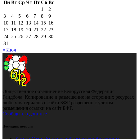
Пн
Вт
Ср
Чт
Пт
Сб
Вс
1
2
3
4
5
6
7
8
9
10
11
12
13
14
15
16
17
18
19
20
21
22
23
24
25
26
27
28
29
30
31
« Июл
Общественное объединение Белорусская Федерация
Гандбола. Копирование и размещение на сторонних ресурсах
любых материалов с сайта БФГ разрешено с учетом
размещения ссылки на сайт БФГ.
Сообщить о допинге
Последние новости
Хассан Мустафа тепло поблагодарил Владимира