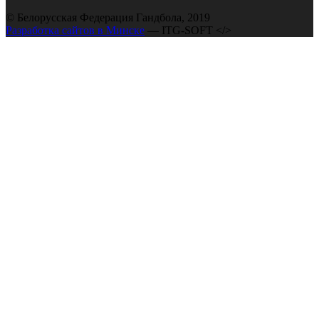
© Белорусская Федерация Гандбола, 2019
Разработка сайтов в Минске
— ITG-SOFT </>