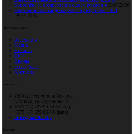
Коноплёва за поздравление с днем рождения
30.07.2026
Главе мирового гандбола Хассану Мустафе — 82!
28.07.2026
Полезные ссылки
Федерация
Медиа
Новости
ДЮГ
Школы
О гандболе
Контакты
Контакты
220012, Республика Беларусь,
г. Минск, ул. Сурганова, 2
+375 (17) 393-96-53 (город),
+375 (17) 379-96-54 (факс)
office@handball.by
Contact