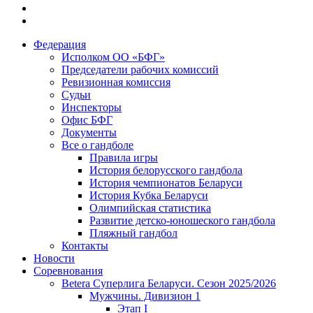
Федерация
Исполком ОО «БФГ»
Председатели рабочих комиссий
Ревизионная комиссия
Судьи
Инспекторы
Офис БФГ
Документы
Все о гандболе
Правила игры
История белорусского гандбола
История чемпионатов Беларуси
История Кубка Беларуси
Олимпийская статистика
Развитие детско-юношеского гандбола
Пляжный гандбол
Контакты
Новости
Соревнования
Betera Суперлига Беларуси. Сезон 2025/2026
Мужчины. Дивизион 1
Этап I