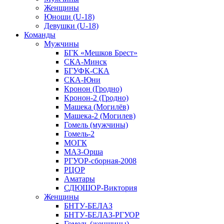
Женщины
Юноши (U-18)
Девушки (U-18)
Команды
Мужчины
БГК «Мешков Брест»
СКА-Минск
БГУФК-СКА
СКА-Юни
Кронон (Гродно)
Кронон-2 (Гродно)
Машека (Могилёв)
Машека-2 (Могилев)
Гомель (мужчины)
Гомель-2
МОГК
МАЗ-Орша
РГУОР-сборная-2008
РЦОР
Аматары
СДЮШОР-Виктория
Женщины
БНТУ-БЕЛАЗ
БНТУ-БЕЛАЗ-РГУОР
Гомель (женщины)