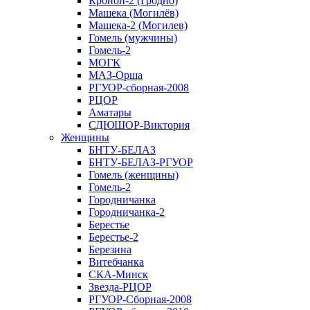
Кронон-2 (Гродно)
Машека (Могилёв)
Машека-2 (Могилев)
Гомель (мужчины)
Гомель-2
МОГК
МАЗ-Орша
РГУОР-сборная-2008
РЦОР
Аматары
СДЮШОР-Виктория
Женщины
БНТУ-БЕЛАЗ
БНТУ-БЕЛАЗ-РГУОР
Гомель (женщины)
Гомель-2
Городничанка
Городничанка-2
Берестье
Берестье-2
Березина
Витебчанка
СКА-Минск
Звезда-РЦОР
РГУОР-Сборная-2008