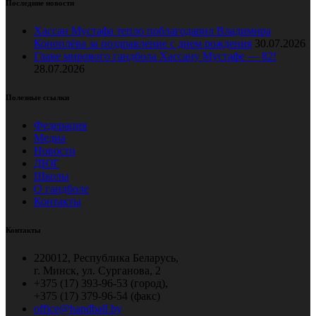
Последние новости
Хассан Мустафа тепло поблагодарил Владимира
Коноплёва за поздравление с днем рождения
30.07.2026
Главе мирового гандбола Хассану Мустафе — 82!
28.07.2026
Полезные ссылки
Федерация
Медиа
Новости
ДЮГ
Школы
О гандболе
Контакты
Контакты
220012, Республика Беларусь,
г. Минск, ул. Сурганова, 2
+375 (17) 393-96-53 (город),
+375 (17) 379-96-54 (факс)
office@handball.by