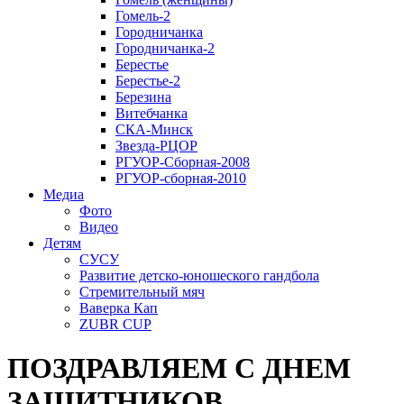
Гомель-2
Городничанка
Городничанка-2
Берестье
Берестье-2
Березина
Витебчанка
СКА-Минск
Звезда-РЦОР
РГУОР-Сборная-2008
РГУОР-сборная-2010
Медиа
Фото
Видео
Детям
СУСУ
Развитие детско-юношеского гандбола
Стремительный мяч
Ваверка Кап
ZUBR CUP
ПОЗДРАВЛЯЕМ С ДНЕМ
ЗАЩИТНИКОВ