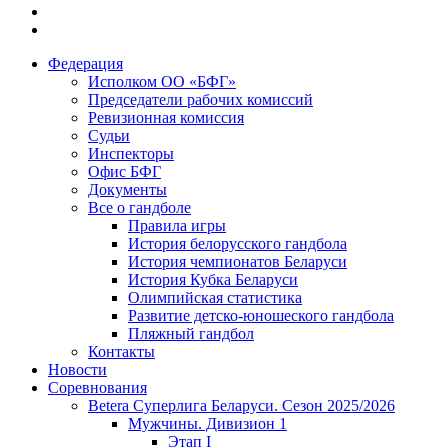
Федерация
Исполком ОО «БФГ»
Председатели рабочих комиссий
Ревизионная комиссия
Судьи
Инспекторы
Офис БФГ
Документы
Все о гандболе
Правила игры
История белорусского гандбола
История чемпионатов Беларуси
История Кубка Беларуси
Олимпийская статистика
Развитие детско-юношеского гандбола
Пляжный гандбол
Контакты
Новости
Соревнования
Betera Суперлига Беларуси. Сезон 2025/2026
Мужчины. Дивизион 1
Этап I