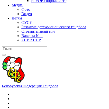
РГУОР-сборная-2010
Медиа
Фото
Видео
Детям
СУСУ
Развитие детско-юношеского гандбола
Стремительный мяч
Ваверка Кап
ZUBR CUP
Белорусская Федерация Гандбола