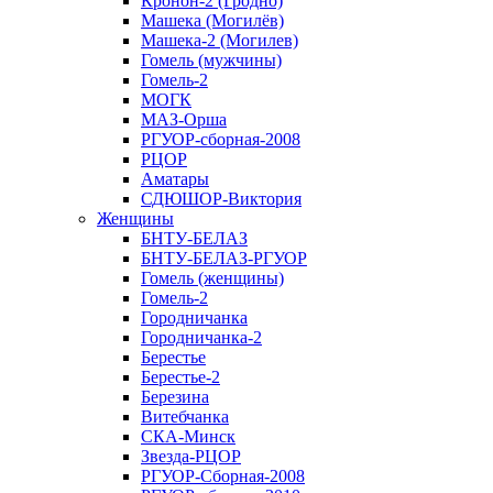
Кронон-2 (Гродно)
Машека (Могилёв)
Машека-2 (Могилев)
Гомель (мужчины)
Гомель-2
МОГК
МАЗ-Орша
РГУОР-сборная-2008
РЦОР
Аматары
СДЮШОР-Виктория
Женщины
БНТУ-БЕЛАЗ
БНТУ-БЕЛАЗ-РГУОР
Гомель (женщины)
Гомель-2
Городничанка
Городничанка-2
Берестье
Берестье-2
Березина
Витебчанка
СКА-Минск
Звезда-РЦОР
РГУОР-Сборная-2008