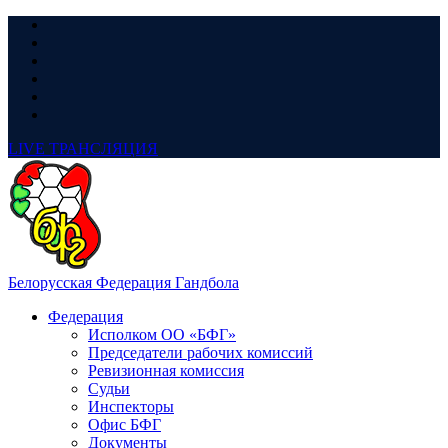
LIVE
ТРАНСЛЯЦИЯ
Белорусская Федерация Гандбола
Федерация
Исполком ОО «БФГ»
Председатели рабочих комиссий
Ревизионная комиссия
Судьи
Инспекторы
Офис БФГ
Документы