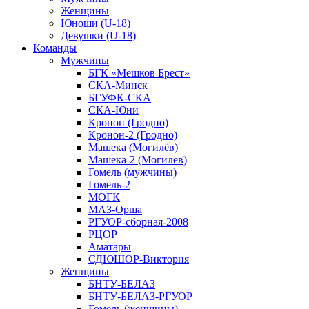
Женщины
Юноши (U-18)
Девушки (U-18)
Команды
Мужчины
БГК «Мешков Брест»
СКА-Минск
БГУФК-СКА
СКА-Юни
Кронон (Гродно)
Кронон-2 (Гродно)
Машека (Могилёв)
Машека-2 (Могилев)
Гомель (мужчины)
Гомель-2
МОГК
МАЗ-Орша
РГУОР-сборная-2008
РЦОР
Аматары
СДЮШОР-Виктория
Женщины
БНТУ-БЕЛАЗ
БНТУ-БЕЛАЗ-РГУОР
Гомель (женщины)