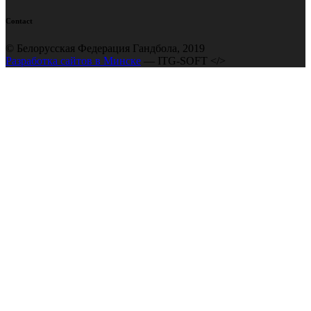
Contact
© Белорусская Федерация Гандбола, 2019
Разработка сайтов в Минске
— ITG-SOFT </>