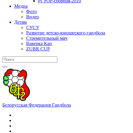
РГУОР-сборная-2010
Медиа
Фото
Видео
Детям
СУСУ
Развитие детско-юношеского гандбола
Стремительный мяч
Ваверка Кап
ZUBR CUP
Белорусская Федерация Гандбола