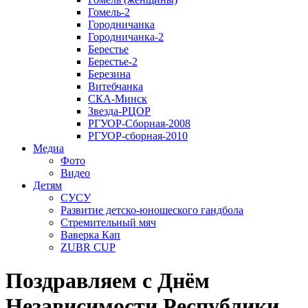
Гомель-2
Городничанка
Городничанка-2
Берестье
Берестье-2
Березина
Витебчанка
СКА-Минск
Звезда-РЦОР
РГУОР-Сборная-2008
РГУОР-сборная-2010
Медиа
Фото
Видео
Детям
СУСУ
Развитие детско-юношеского гандбола
Стремительный мяч
Ваверка Кап
ZUBR CUP
Поздравляем с Днём
Независимости Республики