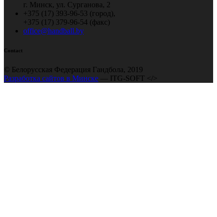
г. Минск, ул. Сурганова, 2
+375 (17) 393-96-53 (город),
+375 (17) 379-96-54 (факс)
office@handball.by
Contact
© Белорусская Федерация Гандбола, 2019
Разработка сайтов в Минске
— ITG-SOFT </>