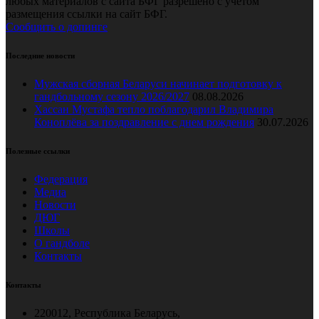
любых материалов с сайта БФГ разрешено с учетом
размещения ссылки на сайт БФГ.
Сообщить о допинге
Последние новости
Мужская сборная Беларуси начинает подготовку к
гандбольному сезону 2026/2027
08.08.2026
Хассан Мустафа тепло поблагодарил Владимира
Коноплёва за поздравление с днем рождения
30.07.2026
Полезные ссылки
Федерация
Медиа
Новости
ДЮГ
Школы
О гандболе
Контакты
Контакты
220012, Республика Беларусь,