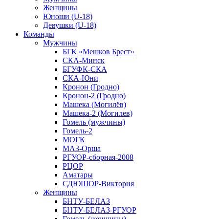
Женщины
Юноши (U-18)
Девушки (U-18)
Команды
Мужчины
БГК «Мешков Брест»
СКА-Минск
БГУФК-СКА
СКА-Юни
Кронон (Гродно)
Кронон-2 (Гродно)
Машека (Могилёв)
Машека-2 (Могилев)
Гомель (мужчины)
Гомель-2
МОГК
МАЗ-Орша
РГУОР-сборная-2008
РЦОР
Аматары
СДЮШОР-Виктория
Женщины
БНТУ-БЕЛАЗ
БНТУ-БЕЛАЗ-РГУОР
Гомель (женщины)