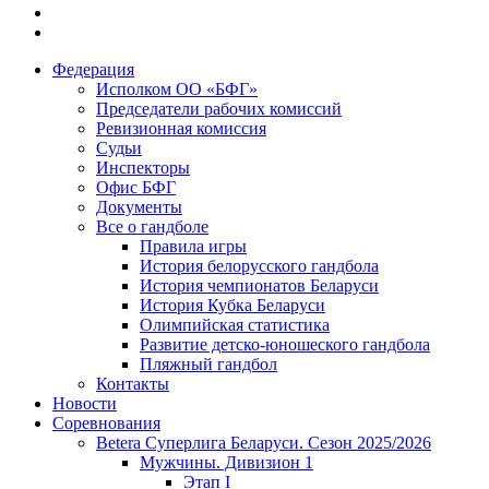
Федерация
Исполком ОО «БФГ»
Председатели рабочих комиссий
Ревизионная комиссия
Судьи
Инспекторы
Офис БФГ
Документы
Все о гандболе
Правила игры
История белорусского гандбола
История чемпионатов Беларуси
История Кубка Беларуси
Олимпийская статистика
Развитие детско-юношеского гандбола
Пляжный гандбол
Контакты
Новости
Соревнования
Betera Суперлига Беларуси. Сезон 2025/2026
Мужчины. Дивизион 1
Этап I