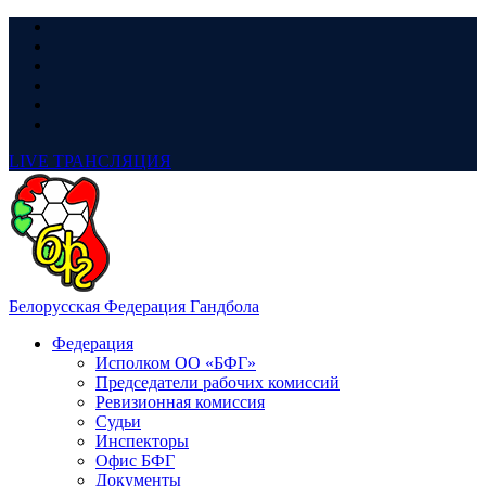
LIVE
ТРАНСЛЯЦИЯ
Белорусская Федерация Гандбола
Федерация
Исполком ОО «БФГ»
Председатели рабочих комиссий
Ревизионная комиссия
Судьи
Инспекторы
Офис БФГ
Документы