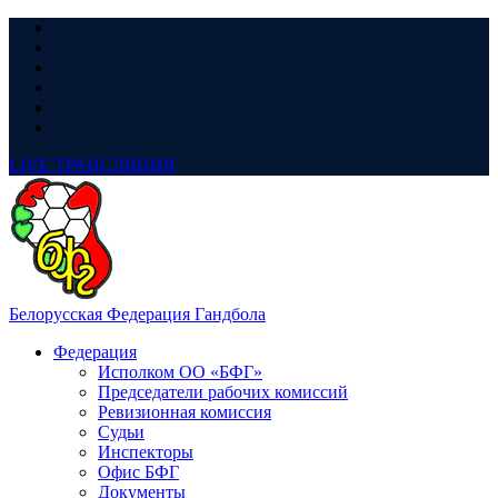
LIVE
ТРАНСЛЯЦИЯ
Белорусская Федерация Гандбола
Федерация
Исполком ОО «БФГ»
Председатели рабочих комиссий
Ревизионная комиссия
Судьи
Инспекторы
Офис БФГ
Документы