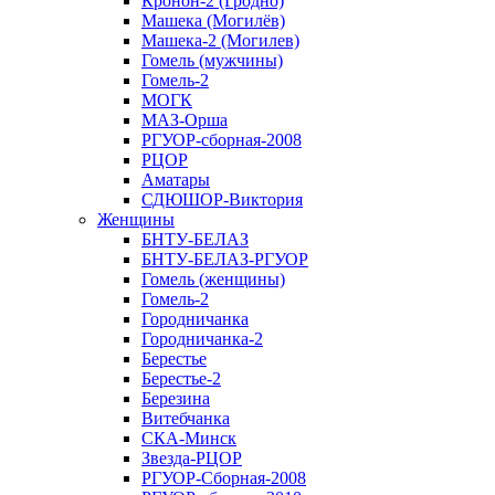
Кронон-2 (Гродно)
Машека (Могилёв)
Машека-2 (Могилев)
Гомель (мужчины)
Гомель-2
МОГК
МАЗ-Орша
РГУОР-сборная-2008
РЦОР
Аматары
СДЮШОР-Виктория
Женщины
БНТУ-БЕЛАЗ
БНТУ-БЕЛАЗ-РГУОР
Гомель (женщины)
Гомель-2
Городничанка
Городничанка-2
Берестье
Берестье-2
Березина
Витебчанка
СКА-Минск
Звезда-РЦОР
РГУОР-Сборная-2008