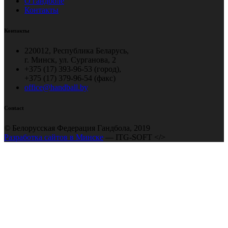
О гандболе
Контакты
Контакты
220012, Республика Беларусь,
г. Минск, ул. Сурганова, 2
+375 (17) 393-96-53 (город),
+375 (17) 379-96-54 (факс)
office@handball.by
Contact
© Белорусская Федерация Гандбола, 2019
Разработка сайтов в Минске
— ITG-SOFT </>