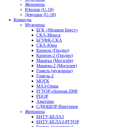
Женщины
Юноши (U-18)
Девушки (U-18)
Команды
Мужчины
БГК «Мешков Брест»
СКА-Минск
БГУФК-СКА
СКА-Юни
Кронон (Гродно)
Кронон-2 (Гродно)
Машека (Могилёв)
Машека-2 (Могилев)
Гомель (мужчины)
Гомель-2
МОГК
МАЗ-Орша
РГУОР-сборная-2008
РЦОР
Аматары
СДЮШОР-Виктория
Женщины
БНТУ-БЕЛАЗ
БНТУ-БЕЛАЗ-РГУОР
Гомель (женщины)