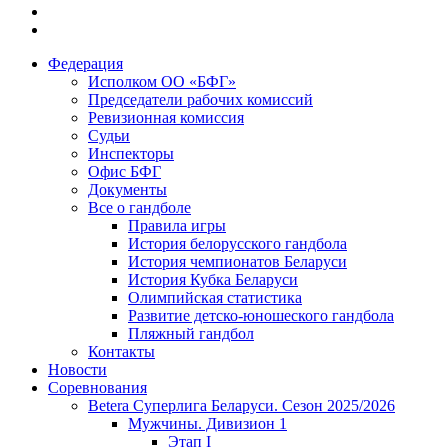
Федерация
Исполком ОО «БФГ»
Председатели рабочих комиссий
Ревизионная комиссия
Судьи
Инспекторы
Офис БФГ
Документы
Все о гандболе
Правила игры
История белорусского гандбола
История чемпионатов Беларуси
История Кубка Беларуси
Олимпийская статистика
Развитие детско-юношеского гандбола
Пляжный гандбол
Контакты
Новости
Соревнования
Betera Суперлига Беларуси. Сезон 2025/2026
Мужчины. Дивизион 1
Этап I