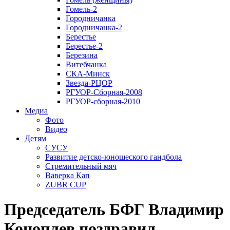
Гомель-2
Городничанка
Городничанка-2
Берестье
Берестье-2
Березина
Витебчанка
СКА-Минск
Звезда-РЦОР
РГУОР-Сборная-2008
РГУОР-сборная-2010
Медиа
Фото
Видео
Детям
СУСУ
Развитие детско-юношеского гандбола
Стремительный мяч
Ваверка Кап
ZUBR CUP
Председатель БФГ Владимир
Коноплев поздравил