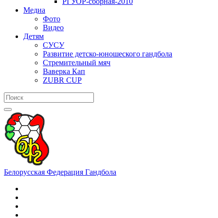
РГУОР-сборная-2010
Медиа
Фото
Видео
Детям
СУСУ
Развитие детско-юношеского гандбола
Стремительный мяч
Ваверка Кап
ZUBR CUP
Белорусская Федерация Гандбола