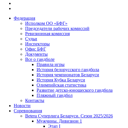
Федерация
Исполком ОО «БФГ»
Председатели рабочих комиссий
Ревизионная комиссия
Судьи
Инспекторы
Офис БФГ
Документы
Все о гандболе
Правила игры
История белорусского гандбола
История чемпионатов Беларуси
История Кубка Беларуси
Олимпийская статистика
Развитие детско-юношеского гандбола
Пляжный гандбол
Контакты
Новости
Соревнования
Betera Суперлига Беларуси. Сезон 2025/2026
Мужчины. Дивизион 1
Этап I