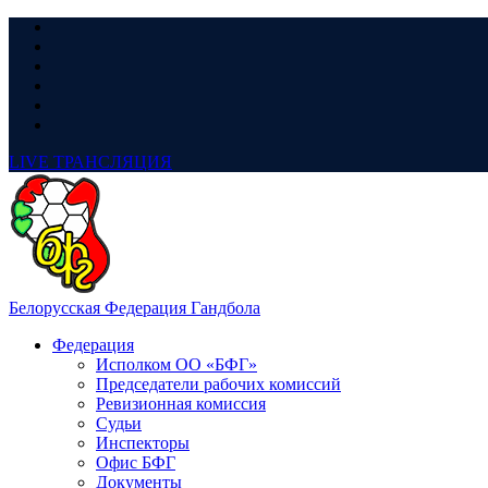
LIVE
ТРАНСЛЯЦИЯ
Белорусская Федерация Гандбола
Федерация
Исполком ОО «БФГ»
Председатели рабочих комиссий
Ревизионная комиссия
Судьи
Инспекторы
Офис БФГ
Документы