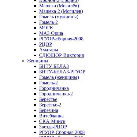
Кронон-2 (Гродно)
Машека (Могилёв)
Машека-2 (Могилев)
Гомель (мужчины)
Гомель-2
МОГК
МАЗ-Орша
РГУОР-сборная-2008
РЦОР
Аматары
СДЮШОР-Виктория
Женщины
БНТУ-БЕЛАЗ
БНТУ-БЕЛАЗ-РГУОР
Гомель (женщины)
Гомель-2
Городничанка
Городничанка-2
Берестье
Берестье-2
Березина
Витебчанка
СКА-Минск
Звезда-РЦОР
РГУОР-Сборная-2008