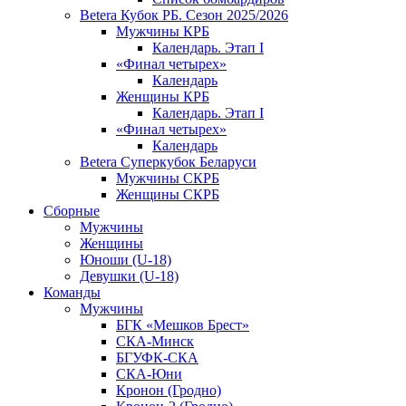
Betera Кубок РБ. Сезон 2025/2026
Мужчины КРБ
Календарь. Этап I
«Финал четырех»
Календарь
Женщины КРБ
Календарь. Этап I
«Финал четырех»
Календарь
Betera Суперкубок Беларуси
Мужчины СКРБ
Женщины СКРБ
Сборные
Мужчины
Женщины
Юноши (U-18)
Девушки (U-18)
Команды
Мужчины
БГК «Мешков Брест»
СКА-Минск
БГУФК-СКА
СКА-Юни
Кронон (Гродно)