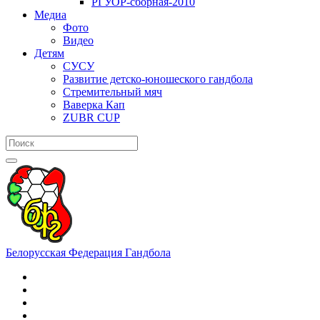
РГУОР-сборная-2010
Медиа
Фото
Видео
Детям
СУСУ
Развитие детско-юношеского гандбола
Стремительный мяч
Ваверка Кап
ZUBR CUP
Белорусская Федерация Гандбола