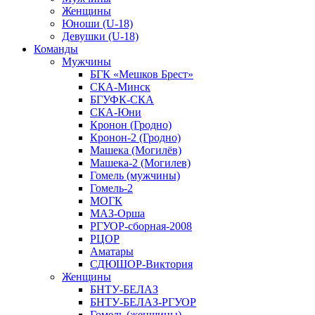
Женщины
Юноши (U-18)
Девушки (U-18)
Команды
Мужчины
БГК «Мешков Брест»
СКА-Минск
БГУФК-СКА
СКА-Юни
Кронон (Гродно)
Кронон-2 (Гродно)
Машека (Могилёв)
Машека-2 (Могилев)
Гомель (мужчины)
Гомель-2
МОГК
МАЗ-Орша
РГУОР-сборная-2008
РЦОР
Аматары
СДЮШОР-Виктория
Женщины
БНТУ-БЕЛАЗ
БНТУ-БЕЛАЗ-РГУОР
Гомель (женщины)