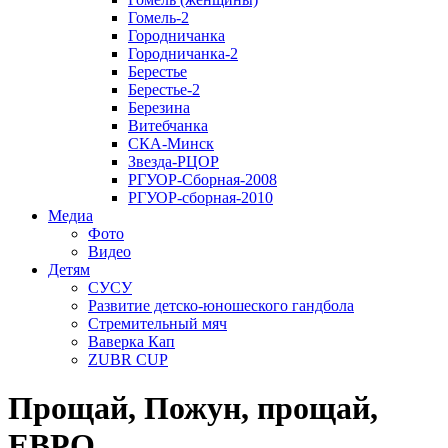
Гомель-2
Городничанка
Городничанка-2
Берестье
Берестье-2
Березина
Витебчанка
СКА-Минск
Звезда-РЦОР
РГУОР-Сборная-2008
РГУОР-сборная-2010
Медиа
Фото
Видео
Детям
СУСУ
Развитие детско-юношеского гандбола
Стремительный мяч
Ваверка Кап
ZUBR CUP
Прощай, Пожун, прощай,
ЕВРО