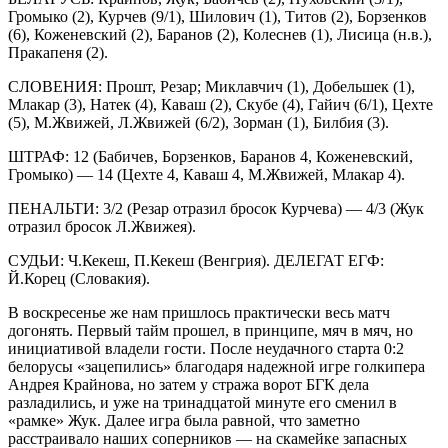
Громыко (2), Курчев (9/1), Шилович (1), Титов (2), Борзенков
(6), Коженевский (2), Баранов (2), Колеснев (1), Лисица (н.в.),
Пракапеня (2).
СЛОВЕНИЯ: Прошт, Резар; Миклавчич (1), Добельшек (1),
Млакар (3), Натек (4), Каваш (2), Скубе (4), Гайич (6/1), Цехте
(5), М.Жвижей, Л.Жвижей (6/2), Зорман (1), Билбия (3).
ШТРАФ: 12 (Бабичев, Борзенков, Баранов 4, Коженевский,
Громыко) — 14 (Цехте 4, Каваш 4, М.Жвижей, Млакар 4).
ПЕНАЛЬТИ: 3/2 (Резар отразил бросок Курчева) — 4/3 (Жук
отразил бросок Л.Жвижея).
СУДЬИ: Ч.Кекеш, П.Кекеш (Венгрия). ДЕЛЕГАТ ЕГФ:
Й.Корец (Словакия).
В воскресенье же нам пришлось практически весь матч
догонять. Первый тайм прошел, в принципе, мяч в мяч, но
инициативой владели гости. После неудачного старта 0:2
белорусы «зацепились» благодаря надежной игре голкипера
Андрея Крайнова, но затем у стража ворот БГК дела
разладились, и уже на тринадцатой минуте его сменил в
«рамке» Жук. Далее игра была равной, что заметно
расстраивало наших соперников — на скамейке запасных