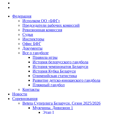
Федерация
Исполком ОО «БФГ»
Председатели рабочих комиссий
Ревизионная комиссия
Судьи
Инспекторы
Офис БФГ
Документы
Все о гандболе
Правила игры
История белорусского гандбола
История чемпионатов Беларуси
История Кубка Беларуси
Олимпийская статистика
Развитие детско-юношеского гандбола
Пляжный гандбол
Контакты
Новости
Соревнования
Betera Суперлига Беларуси. Сезон 2025/2026
Мужчины. Дивизион 1
Этап I