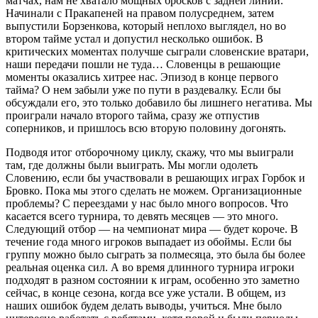
матчах, нам не хватало мощных бросков с задней линии.
Начинали с Пракапеней на правом полусреднем, затем
выпустили Борзенкова, который неплохо выглядел, но во
втором тайме устал и допустил несколько ошибок. В
критических моментах получше сыграли словенские вратари,
наши передачи пошли не туда… Словенцы в решающие
моменты оказались хитрее нас. Эпизод в конце первого
тайма? О нем забыли уже по пути в раздевалку. Если бы
обсуждали его, это только добавило бы лишнего негатива. Мы
проиграли начало второго тайма, сразу же отпустив
соперников, и пришлось всю вторую половину догонять.
Подводя итог отборочному циклу, скажу, что мы выиграли
там, где должны были выиграть. Мы могли одолеть
Словению, если бы участвовали в решающих играх Горбок и
Бровко. Пока мы этого сделать не можем. Организационные
проблемы? С переездами у нас было много вопросов. Что
касается всего турнира, то девять месяцев — это много.
Следующий отбор — на чемпионат мира — будет короче. В
течение года много игроков выпадает из обоймы. Если бы
группу можно было сыграть за полмесяца, это была бы более
реальная оценка сил. А во время длинного турнира игроки
подходят в разном состоянии к играм, особенно это заметно
сейчас, в конце сезона, когда все уже устали. В общем, из
наших ошибок будем делать выводы, учиться. Мне было