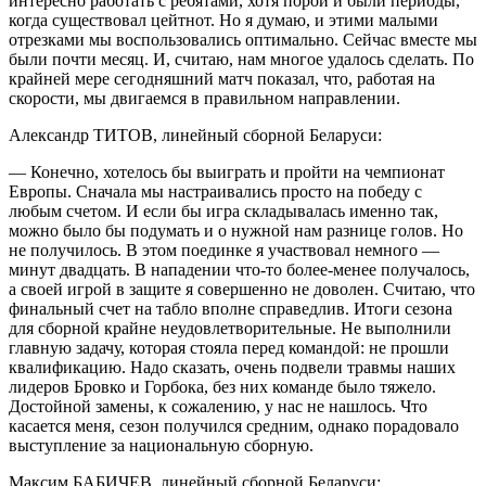
интересно работать с ребятами, хотя порой и были периоды,
когда существовал цейтнот. Но я думаю, и этими малыми
отрезками мы воспользовались оптимально. Сейчас вместе мы
были почти месяц. И, считаю, нам многое удалось сделать. По
крайней мере сегодняшний матч показал, что, работая на
скорости, мы двигаемся в правильном направлении.
Александр ТИТОВ, линейный сборной Беларуси:
— Конечно, хотелось бы выиграть и пройти на чемпионат
Европы. Сначала мы настраивались просто на победу с
любым счетом. И если бы игра складывалась именно так,
можно было бы подумать и о нужной нам разнице голов. Но
не получилось. В этом поединке я участвовал немного —
минут двадцать. В нападении что-то более-менее получалось,
а своей игрой в защите я совершенно не доволен. Считаю, что
финальный счет на табло вполне справедлив. Итоги сезона
для сборной крайне неудовлетворительные. Не выполнили
главную задачу, которая стояла перед командой: не прошли
квалификацию. Надо сказать, очень подвели травмы наших
лидеров Бровко и Горбока, без них команде было тяжело.
Достойной замены, к сожалению, у нас не нашлось. Что
касается меня, сезон получился средним, однако порадовало
выступление за национальную сборную.
Максим БАБИЧЕВ, линейный сборной Беларуси: