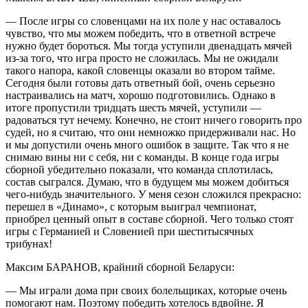
— После игры со словенцами на их поле у нас оставалось
чувство, что мы можем победить, что в ответной встрече
нужно будет бороться. Мы тогда уступили двенадцать мячей
из-за того, что игра просто не сложилась. Мы не ожидали
такого напора, какой словенцы оказали во втором тайме.
Сегодня были готовы дать ответный бой, очень серьезно
настраивались на матч, хорошо подготовились. Однако в
итоге пропустили тридцать шесть мячей, уступили —
радоваться тут нечему. Конечно, не стоит ничего говорить про
судей, но я считаю, что они немножко придерживали нас. Но
и мы допустили очень много ошибок в защите. Так что я не
снимаю вины ни с себя, ни с команды. В конце года игры
сборной убедительно показали, что команда сплотилась,
состав сыгрался. Думаю, что в будущем мы можем добиться
чего-нибудь значительного. У меня сезон сложился прекрасно:
перешел в «Динамо», с которым выиграл чемпионат,
приобрел ценный опыт в составе сборной. Чего только стоят
игры с Германией и Словенией при шеститысячных
трибунах!
Максим БАРАНОВ, крайний сборной Беларуси:
— Мы играли дома при своих болельщиках, которые очень
помогают нам. Поэтому победить хотелось вдвойне. Я