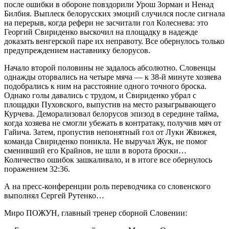
после ошибки в обороне повздорили Урош Зорман и Ненад
Билбия. Выплеск белорусских эмоций случился после сигнала
на перерыв, когда рефери не засчитали гол Колеснева: это
Георгий Свириденко выскочил на площадку в надежде
доказать венгерской паре их неправоту. Все обернулось только
предупреждением наставнику белорусов.
Начало второй половины не задалось абсолютно. Словенцы
однажды оторвались на четыре мяча — к 38-й минуте хозяева
подобрались к ним на расстояние одного точного броска.
Однако голы давались с трудом, и Свириденко убрал с
площадки Пуховского, выпустив на место разыгрывающего
Курчева. Деморализовал белорусов эпизод в середине тайма,
когда хозяева не смогли убежать в контратаку, получив мяч от
Гайича. Затем, пропустив непонятный гол от Луки Жвижея,
команда Свириденко поникла. Не выручал Жук, не помог
сменивший его Крайнов, не шли в ворота броски…
Количество ошибок зашкаливало, и в итоге все обернулось
поражением 32:36.
А на пресс-конференции роль переводчика со словенского
выполнял Сергей Рутенко…
Миро ПОЖУН, главный тренер сборной Словении: