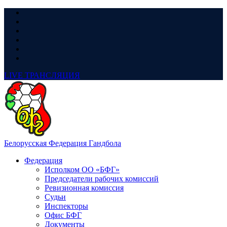
LIVE
ТРАНСЛЯЦИЯ
Белорусская Федерация Гандбола
Федерация
Исполком ОО «БФГ»
Председатели рабочих комиссий
Ревизионная комиссия
Судьи
Инспекторы
Офис БФГ
Документы