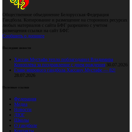
Общественное объединение Белорусская Федерация
Гандбола. Копирование и размещение на сторонних ресурсах
любых материалов с сайта БФГ разрешено с учетом
размещения ссылки на сайт БФГ.
Сообщить о допинге
Последние новости
Хассан Мустафа тепло поблагодарил Владимира
Коноплёва за поздравление с днем рождения
30.07.2026
Главе мирового гандбола Хассану Мустафе — 82!
28.07.2026
Полезные ссылки
Федерация
Медиа
Новости
ДЮГ
Школы
О гандболе
Контакты