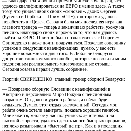
— Благодарен за хороший прием в Минске. Очень рад, что
удалось квалифицироваться на ЕВРО именно здесь. А также
тому, что увидел двоих своих «сыновей», двоих Сергеев
(Рутенко и Горбока — Прим. «СП»), с которыми удалось
поработать в «Целе». Сегодня была моя последняя игра как
главного тренера — теперь я заканчиваю работать, ухожу на
пенсию. Благодарю своих игроков за то, что нам удалось
выйти на ЕВРО. Приятно было познакомиться с Георгием
Свириденко и даже почти подружиться. Пожелаю сопернику
успехов в следующих квалификациях, думаю, у вас есть
хорошие возможности для этого. В Любляне белорусы
допустили слишком много ошибок, которые позволили моим
подопечным реализовывать многочисленные отрывы.
Сегодня хозяева играли лучше, собраннее.
Георгий СВИРИДЕНКО, главный тренер сборной Беларуси:
— Поздравлю сборную Словении с квалификацией в
Австрию и персонально Миро Пожуна с пенсионным
возрастом. Он долго и удачно работал, а сейчас будет
отдыхать. Думаю, этот отдых заслуженный. Сегодня мои
ребята очень хотели выиграть, показать хороший гандбол.
Мне кажется, многое у нас получилось: действовали на
высокой скорости, удалось сделать много быстрых прорывов,
неплохо разыгрывали «быстрый центр». Как и в последних