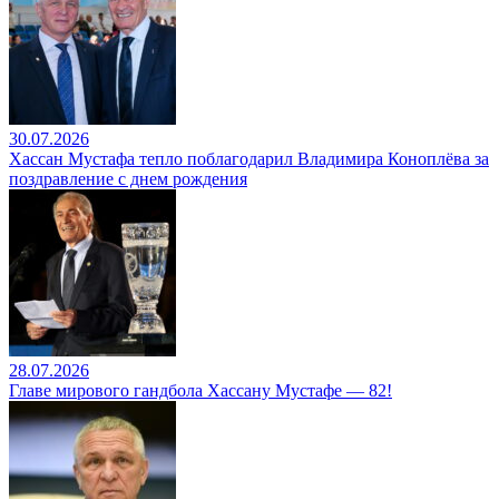
30.07.2026
Хассан Мустафа тепло поблагодарил Владимира Коноплёва за
поздравление с днем рождения
28.07.2026
Главе мирового гандбола Хассану Мустафе — 82!