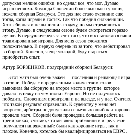
допускал мелкие ошибки, но сделал все, что мог. Думаю,
играл неплохо. Команда Словении более высокого уровня,
нежели сборная Беларуси. Это для нас стало очевидно еще
тогда, когда играли в гостях. Так что победил сильнейший.
Хоть сборная и не выполнила задачу, но мы стремились к
этому. Думаю, в следующем сезоне будем смотреться гораздо
лучше. В первую очередь за счет того, что восстановятся наши
травмированные игроки. Для меня сезон сложился
положительно. В первую очередь из-за того, что дебютировал
в сборной. Конечно, я еще молодой, буду стараться
приобретать опыт.
Артур БОРЗЕНКОВ, полусредний сборной Беларуси:
— Этот матч был очень важен — последняя и решающая игра
в сезоне. Победа с определенным количеством голов
выводила бы сборную на второе место в группе, которое
давало путевку на чемпионат Европы. Но не получилось
победить. Словенцам проиграли и на выезде, и у нас. Считаю,
что такой результат справедлив. К судейству у меня нет
вопросов, арбитры не допускали серьезных ошибок и хорошо
провели матч. Сборной была проведена большая работа на
тренировках, считаю, что мы явно прибавили в игре. Сезон
получился напряженный: были как хорошие игры, так и
плохие. Конечно, хотелось бы квалифицироваться на ЕВРО,