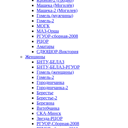
Кронон-2 (Гродно)
Машека (Могилёв)
Машека-2 (Могилев)
Гомель (мужчины)
Гомель-2
МОГК
МАЗ-Орша
РГУОР-сборная-2008
РЦОР
Аматары
СДЮШОР-Виктория
Женщины
БНТУ-БЕЛАЗ
БНТУ-БЕЛАЗ-РГУОР
Гомель (женщины)
Гомель-2
Городничанка
Городничанка-2
Берестье
Берестье-2
Березина
Витебчанка
СКА-Минск
Звезда-РЦОР
РГУОР-Сборная-2008