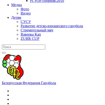
РГУОР-сборная-2010
Медиа
Фото
Видео
Детям
СУСУ
Развитие детско-юношеского гандбола
Стремительный мяч
Ваверка Кап
ZUBR CUP
Белорусская Федерация Гандбола