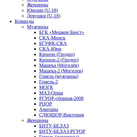
Женщины
Юноши (U-18)
Девушки (U-18)
Команды
Мужчины
БГК «Мешков Брест»
СКА-Минск
БГУФК-СКА
СКА-Юни
Кронон (Гродно)
Кронон-2 (Гродно)
Машека (Могилёв)
Машека-2 (Могилев)
Гомель (мужчины)
Гомель-2
МОГК
МАЗ-Орша
РГУОР-сборная-2008
РЦОР
Аматары
СДЮШОР-Виктория
Женщины
БНТУ-БЕЛАЗ
БНТУ-БЕЛАЗ-РГУОР
Гомель (женщины)