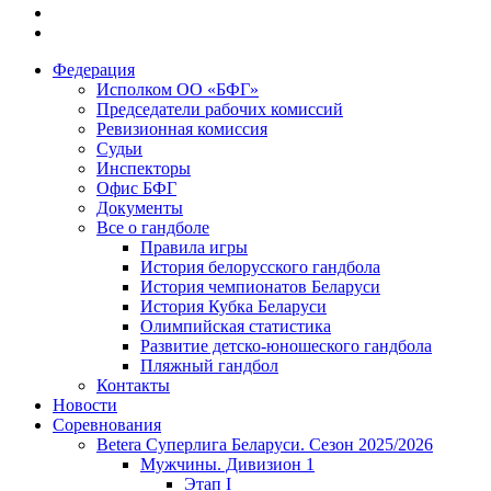
Федерация
Исполком ОО «БФГ»
Председатели рабочих комиссий
Ревизионная комиссия
Судьи
Инспекторы
Офис БФГ
Документы
Все о гандболе
Правила игры
История белорусского гандбола
История чемпионатов Беларуси
История Кубка Беларуси
Олимпийская статистика
Развитие детско-юношеского гандбола
Пляжный гандбол
Контакты
Новости
Соревнования
Betera Суперлига Беларуси. Сезон 2025/2026
Мужчины. Дивизион 1
Этап I