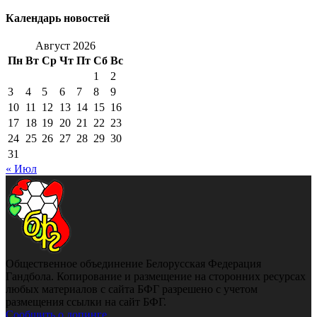
Календарь новостей
Август 2026
Пн
Вт
Ср
Чт
Пт
Сб
Вс
1
2
3
4
5
6
7
8
9
10
11
12
13
14
15
16
17
18
19
20
21
22
23
24
25
26
27
28
29
30
31
« Июл
Общественное объединение Белорусская Федерация
Гандбола. Копирование и размещение на сторонних ресурсах
любых материалов с сайта БФГ разрешено с учетом
размещения ссылки на сайт БФГ.
Сообщить о допинге