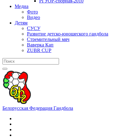
РГУОР-сборная-2010
Медиа
Фото
Видео
Детям
СУСУ
Развитие детско-юношеского гандбола
Стремительный мяч
Ваверка Кап
ZUBR CUP
Белорусская Федерация Гандбола