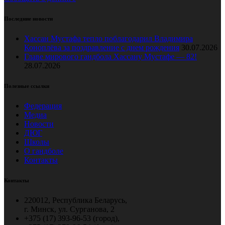
Последние новости
Хассан Мустафа тепло поблагодарил Владимира
Коноплёва за поздравление с днем рождения
30.07.2026
Главе мирового гандбола Хассану Мустафе — 82!
28.07.2026
Полезные ссылки
Федерация
Медиа
Новости
ДЮГ
Школы
О гандболе
Контакты
Контакты
220012, Республика Беларусь,
г. Минск, ул. Сурганова, 2
+375 (17) 393-96-53 (город),