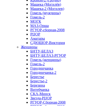
Кронон-2 (Гродно)
Машека (Могилёв)
Машека-2 (Могилев)
Гомель (мужчины)
Гомель-2
МОГК
МАЗ-Орша
РГУОР-сборная-2008
РЦОР
Аматары
СДЮШОР-Виктория
Женщины
БНТУ-БЕЛАЗ
БНТУ-БЕЛАЗ-РГУОР
Гомель (женщины)
Гомель-2
Городничанка
Городничанка-2
Берестье
Берестье-2
Березина
Витебчанка
СКА-Минск
Звезда-РЦОР
РГУОР-Сборная-2008