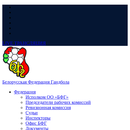
LIVE
ТРАНСЛЯЦИЯ
Белорусская Федерация Гандбола
Федерация
Исполком ОО «БФГ»
Председатели рабочих комиссий
Ревизионная комиссия
Судьи
Инспекторы
Офис БФГ
Документы