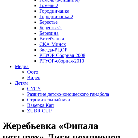
Гомель-2
Городничанка
Городничанка-2
Берестье
Берестье-2
Березина
Витебчанка
СКА-Минск
Звезда-РЦОР
РГУОР-Сборная-2008
РГУОР-сборная-2010
Медиа
Фото
Видео
Детям
СУСУ
Развитие детско-юношеского гандбола
Стремительный мяч
Ваверка Кап
ZUBR CUP
Жеребьевка «Финала
четырех» Лиги чемпионов