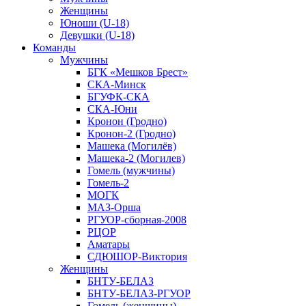
Женщины
Юноши (U-18)
Девушки (U-18)
Команды
Мужчины
БГК «Мешков Брест»
СКА-Минск
БГУФК-СКА
СКА-Юни
Кронон (Гродно)
Кронон-2 (Гродно)
Машека (Могилёв)
Машека-2 (Могилев)
Гомель (мужчины)
Гомель-2
МОГК
МАЗ-Орша
РГУОР-сборная-2008
РЦОР
Аматары
СДЮШОР-Виктория
Женщины
БНТУ-БЕЛАЗ
БНТУ-БЕЛАЗ-РГУОР
Гомель (женщины)