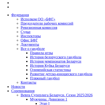
Федерация
Исполком ОО «БФГ»
Председатели рабочих комиссий
Ревизионная комиссия
Судьи
Инспекторы
Офис БФГ
Документы
Все о гандболе
Правила игры
История белорусского гандбола
История чемпионатов Беларуси
История Кубка Беларуси
Олимпийская статистика
Развитие детско-юношеского гандбола
Пляжный гандбол
Контакты
Новости
Соревнования
Betera Суперлига Беларуси. Сезон 2025/2026
Мужчины. Дивизион 1
Этап I