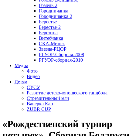
Гомель-2
Городничанка
Городничанка-2
Берестье
Берестье-2
Березина
Витебчанка
СКА-Минск
Звезда-РЦОР
РГУОР-Сборная-2008
РГУОР-сборная-2010
Медиа
Фото
Видео
Детям
СУСУ
Развитие детско-юношеского гандбола
Стремительный мяч
Ваверка Кап
ZUBR CUP
«Рождественский турнир
четырех». Сборная Беларуси