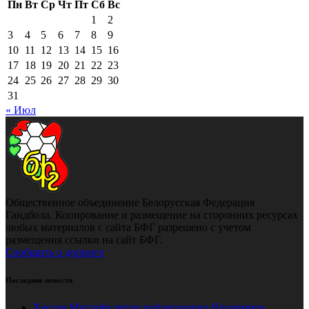
Пн
Вт
Ср
Чт
Пт
Сб
Вс
1
2
3
4
5
6
7
8
9
10
11
12
13
14
15
16
17
18
19
20
21
22
23
24
25
26
27
28
29
30
31
« Июл
Общественное объединение Белорусская Федерация
Гандбола. Копирование и размещение на сторонних ресурсах
любых материалов с сайта БФГ разрешено с учетом
размещения ссылки на сайт БФГ.
Сообщить о допинге
Последние новости
Хассан Мустафа тепло поблагодарил Владимира