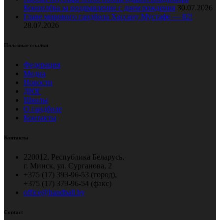
Коноплёва за поздравление с днем рождения
30.07.2026
Главе мирового гандбола Хассану Мустафе — 82!
28.07.2026
Полезные ссылки
Федерация
Медиа
Новости
ДЮГ
Школы
О гандболе
Контакты
Контакты
220012, Республика Беларусь,
г. Минск, ул. Сурганова, 2
+375 (17) 393-96-53 (город),
+375 (17) 379-96-54 (факс)
office@handball.by
Contact