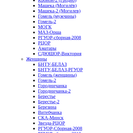
Кронон-2 (Гродно)
Машека (Могилёв)
Машека-2 (Могилев)
Гомель (мужчины)
Гомель-2
МОГК
МАЗ-Орша
РГУОР-сборная-2008
РЦОР
Аматары
СДЮШОР-Виктория
Женщины
БНТУ-БЕЛАЗ
БНТУ-БЕЛАЗ-РГУОР
Гомель (женщины)
Гомель-2
Городничанка
Городничанка-2
Берестье
Берестье-2
Березина
Витебчанка
СКА-Минск
Звезда-РЦОР
РГУОР-Сборная-2008