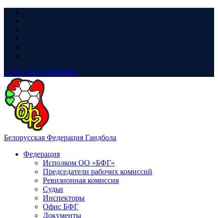
LIVE
ТРАНСЛЯЦИЯ
Белорусская Федерация Гандбола
Федерация
Исполком ОО «БФГ»
Председатели рабочих комиссий
Ревизионная комиссия
Судьи
Инспекторы
Офис БФГ
Документы