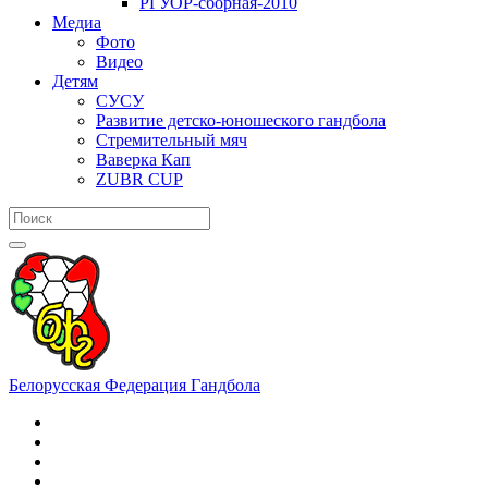
РГУОР-сборная-2010
Медиа
Фото
Видео
Детям
СУСУ
Развитие детско-юношеского гандбола
Стремительный мяч
Ваверка Кап
ZUBR CUP
Белорусская Федерация Гандбола