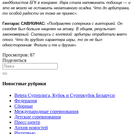
гандболистов БГК в концовке. Игра стала напоминать побоище — и
это не могло не оставить негативного осадка. Что до арбитража,
то особой радости он тоже не принес».
Гинтарас САВУКИНАС:
«Поздравляю соперника с викторией. Он
сегодня был больше нацелен на атаку. В общем, результат
закономерный. Соглашусь с коллегой: арбитры отработали матч
плохо. Что до грубого характера игры, то он не был
односторонним. Фолили и те и другие».
Просмотров:
87
Поделиться
Новостные рубрики
Betera Суперлига, Кубок и Суперкубок Беларуси
Федерация
Сборные
Международные соревнования
Детские соревнования
Пресс-центр
Архив новостей
Интервью