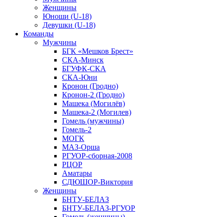
Женщины
Юноши (U-18)
Девушки (U-18)
Команды
Мужчины
БГК «Мешков Брест»
СКА-Минск
БГУФК-СКА
СКА-Юни
Кронон (Гродно)
Кронон-2 (Гродно)
Машека (Могилёв)
Машека-2 (Могилев)
Гомель (мужчины)
Гомель-2
МОГК
МАЗ-Орша
РГУОР-сборная-2008
РЦОР
Аматары
СДЮШОР-Виктория
Женщины
БНТУ-БЕЛАЗ
БНТУ-БЕЛАЗ-РГУОР
Гомель (женщины)