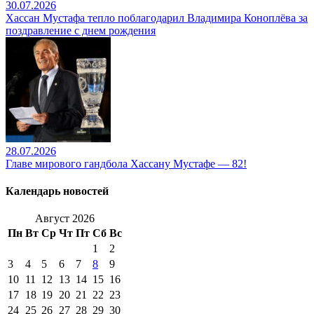
30.07.2026
Хассан Мустафа тепло поблагодарил Владимира Коноплёва за
поздравление с днем рождения
28.07.2026
Главе мирового гандбола Хассану Мустафе — 82!
Календарь новостей
Август 2026
Пн
Вт
Ср
Чт
Пт
Сб
Вс
1
2
3
4
5
6
7
8
9
10
11
12
13
14
15
16
17
18
19
20
21
22
23
24
25
26
27
28
29
30