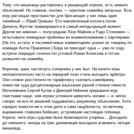
Тому, что мешковцы растерялись в решающий отрезок, есть немало
объяснений. Но главное, похоже, — короткая скамейка запасных. Всю
игру расчищал пространство для бросающих у них лишь один
линейный — Юрий Громыко. Его новоявленный коллега поляк
Даниэль Жултак травмировался в самый неподходящий момент.
Другие же новички — полусредние Лазо Майнов и Радо Стоянович —
испытывали очевидные проблемы во взаимопонимании с партнерами.
(На это, кстати, в послематчевых комментариях указал их товарищ по
команде Антон Пракапеня.) Беда не приходит одна — уже по ходу
встречи повредил голеностоп угловой Роман Колеснев и тотчас
уковылял на скамейку.
Впрочем, шанс настигнуть соперника у них был. На излете игры
непозволительно часто на передний план стали выходить арбитры.
Они словно расстелили по тарафлексу скатерть-самобранку,
поместив туда дисциплинарные взыскания разной степени тяжести.
Могилевчане Сергей Кулик и Дмитрий Набоков прерывали игру
свистками чаще, чем игроки успевали шевелить ногами — и, мягко
говоря, не все из решений поддавались разумному объяснению. Хотя
изрядно помогли им в этом деле и сами гандболисты, по меткому
выражению главкома Бебешко, устроившие настоящее побоище.
Короче, нити игры судьями были безвозвратно утеряны… Доходило
до смешного: иногда на трех динамовцев выходили атаковать четыре
мешковца…