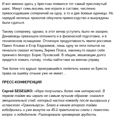
И вот именно здесь у брестчан появился тот самый пресловутый
шанс. Минут семь-восемь они играли в составе, численно
превосходившем соперничий на одну, а то и две боевые единицы. Но
чередой нелепых проколов обнулили превосходство и вынуждены
были сдаться.
Такому сопернику, однако, в этот вечер уступить было не зазорно.
Динамовцы превзошли оппонента и в физической подготовке, и в
техническом оснащении. Отличную продуктивность явили россияне
Павел Атьман и Егор Евдокимов, лишь одну из пяти попыток на
пенальти смазал испанец Энрике Пласа, наконец-то нашел себя
прежнего белорус Борис Пуховский. В общем, мешковцам долго
придется ломать голову, чтобы найти-таки на минчан управу.
Тем более что вдрызг проигравшийся любитель казино из Бреста
права на ошибку отныне уже не имеет…
ПРЕСС-КОНФЕРЕНЦИЯ
Сергей БЕБЕШКО:
«Игра получилась более чем интересной. В
первом тайме мы играли не самым лучшим образом: сказался
эмоциональный спад, который настиг команду после выигрыша у
испанского «Гранольерса». Благо в начале второго тайма
взбодрились и уже минуте на 45-й практически сняли с повестки
вопрос о победителе. Разочаровала чрезмерная грубость