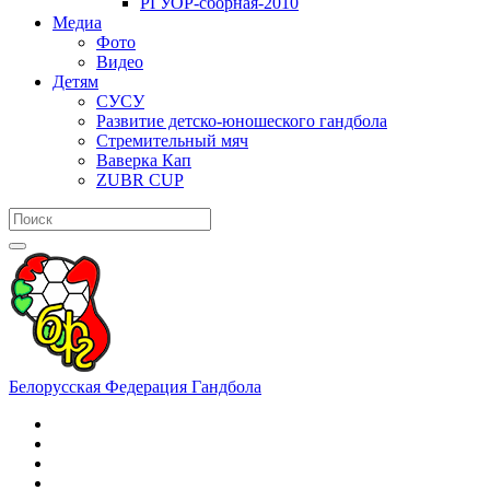
РГУОР-сборная-2010
Медиа
Фото
Видео
Детям
СУСУ
Развитие детско-юношеского гандбола
Стремительный мяч
Ваверка Кап
ZUBR CUP
Белорусская Федерация Гандбола