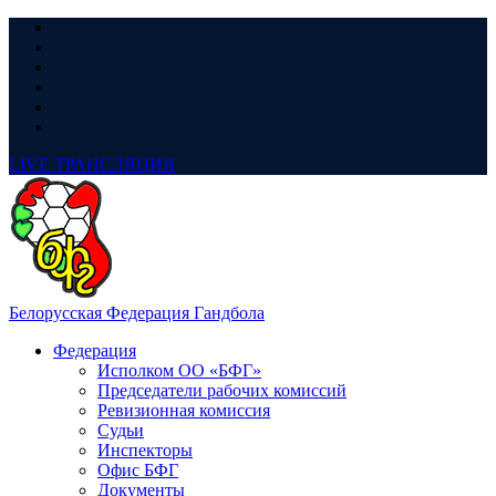
LIVE
ТРАНСЛЯЦИЯ
Белорусская Федерация Гандбола
Федерация
Исполком ОО «БФГ»
Председатели рабочих комиссий
Ревизионная комиссия
Судьи
Инспекторы
Офис БФГ
Документы