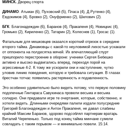
МИНСК.
Дворец спорта
ДИНАМО
: Атьман (6), Пуховский (5), Пласа (4), Д.Рутенко (4),
Евдокимов (4), Бровко (2), Онуфриенко (2), Шилович (2).
БГК
: Благонадеждин (6), Баранов (4), Пракапеня (4), Новицкис (4),
Громыко (2), Кириленко (2), Татарин (2), Колеснев (1), Гросас (1).
Фатальным для мешковцев оказался короткий отрезок в середине
второго тайма. Динамовцы с какой-то неуловимой лихостью ускакали
от оппонента на полдесятка мячей. Их впечатляющий спурт
пришпорило перестроение в обороне: ученики Сергея Бебешко
активно и высоко выдвигались вперед, переходя порой на
агрессивные 4-2. К тому же ускорили они и наступление, чутко
уловив линию поведения, которую и требовала ситуация. В глазах
брестчан тотчас появились растерянность и подавленность.
Это особенно удивительно было видеть потому, что первую половину
подопечные Гинтараса Савукинаса провели весьма и весьма
солидно. Они придавали игре те очертания, которые, собственно, и
хотели видеть. Длинными очередями палили издали полусредние
Григорий Благонадеждин и Антон Пракапеня, не давал слабины
крайний Максим Баранов, здорово подсоблял партнерам вратарь
Виталий Черепенько. Только под конец тайма минчане сумели
совладать с таким порывом — и минимально повели. 15:14.