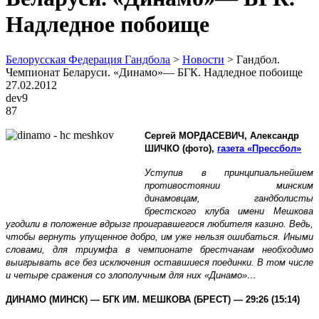
Надледное побоище
Белорусская Федерация Гандбола
>
Новости
>
Гандбол.
Чемпионат Беларуси. «Динамо»— БГК. Надледное побоище
27.02.2012
dev9
87
Сергей МОРДАСЕВИЧ, Александр
ШИЧКО (фото),
газета «Прессбол»
Уступив в принципиальнейшем
противостоянии минским
динамовцам, гандболисты
брестского клуба имени Мешкова
угодили в положение вдрызг проигравшегося любителя казино. Ведь,
чтобы вернуть упущенное добро, им уже нельзя ошибаться. Иными
словами, для триумфа в чемпионате брестчанам необходимо
выигрывать все без исключения оставшиеся поединки. В том числе
и четыре сражения со злополучным для них «Динамо»…
ДИНАМО (МИНСК) — БГК ИМ. МЕШКОВА (БРЕСТ) — 29:26 (15:14)