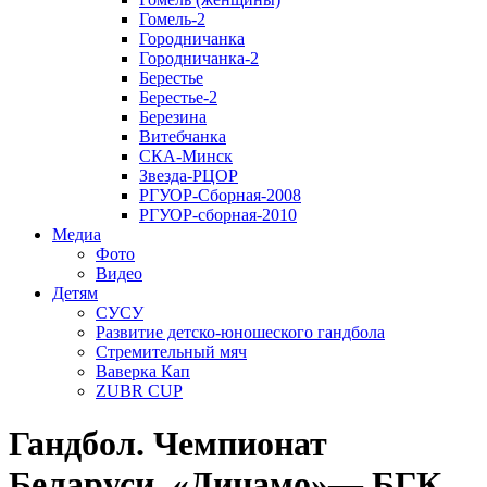
Гомель-2
Городничанка
Городничанка-2
Берестье
Берестье-2
Березина
Витебчанка
СКА-Минск
Звезда-РЦОР
РГУОР-Сборная-2008
РГУОР-сборная-2010
Медиа
Фото
Видео
Детям
СУСУ
Развитие детско-юношеского гандбола
Стремительный мяч
Ваверка Кап
ZUBR CUP
Гандбол. Чемпионат
Беларуси. «Динамо»— БГК.