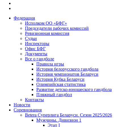
Федерация
Исполком ОО «БФГ»
Председатели рабочих комиссий
Ревизионная комиссия
Судьи
Инспекторы
Офис БФГ
Документы
Все о гандболе
Правила игры
История белорусского гандбола
История чемпионатов Беларуси
История Кубка Беларуси
Олимпийская статистика
Развитие детско-юношеского гандбола
Пляжный гандбол
Контакты
Новости
Соревнования
Betera Суперлига Беларуси. Сезон 2025/2026
Мужчины. Дивизион 1
Этап I