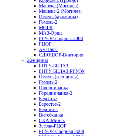
Кронон-2 (Гродно)
Машека (Могилёв)
Машека-2 (Могилев)
Гомель (мужчины)
Гомель-2
МОГК
МАЗ-Орша
РГУОР-сборная-2008
РЦОР
Аматары
СДЮШОР-Виктория
Женщины
БНТУ-БЕЛАЗ
БНТУ-БЕЛАЗ-РГУОР
Гомель (женщины)
Гомель-2
Городничанка
Городничанка-2
Берестье
Берестье-2
Березина
Витебчанка
СКА-Минск
Звезда-РЦОР
РГУОР-Сборная-2008