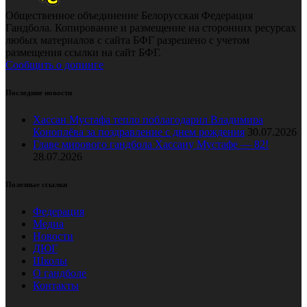
Общественное объединение Белорусская Федерация
Гандбола. Копирование и размещение на сторонних ресурсах
любых материалов с сайта БФГ разрешено с учетом
размещения ссылки на сайт БФГ.
Сообщить о допинге
Последние новости
Хассан Мустафа тепло поблагодарил Владимира
Коноплёва за поздравление с днем рождения
30.07.2026
Главе мирового гандбола Хассану Мустафе — 82!
28.07.2026
Полезные ссылки
Федерация
Медиа
Новости
ДЮГ
Школы
О гандболе
Контакты