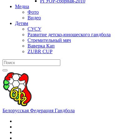
РГУОР-сборная-2010
Медиа
Фото
Видео
Детям
СУСУ
Развитие детско-юношеского гандбола
Стремительный мяч
Ваверка Кап
ZUBR CUP
Белорусская Федерация Гандбола