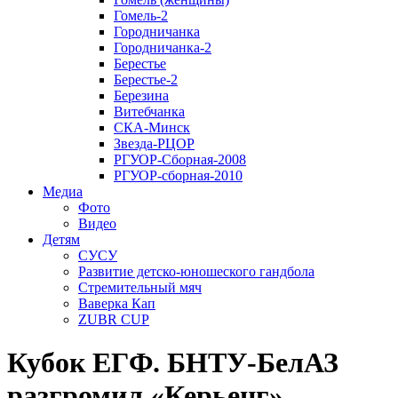
Гомель-2
Городничанка
Городничанка-2
Берестье
Берестье-2
Березина
Витебчанка
СКА-Минск
Звезда-РЦОР
РГУОР-Сборная-2008
РГУОР-сборная-2010
Медиа
Фото
Видео
Детям
СУСУ
Развитие детско-юношеского гандбола
Стремительный мяч
Ваверка Кап
ZUBR CUP
Кубок ЕГФ. БНТУ-БелАЗ
разгромил «Керьенг»