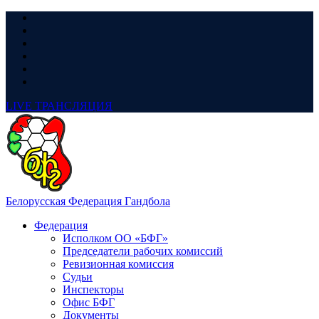
LIVE
ТРАНСЛЯЦИЯ
Белорусская Федерация Гандбола
Федерация
Исполком ОО «БФГ»
Председатели рабочих комиссий
Ревизионная комиссия
Судьи
Инспекторы
Офис БФГ
Документы