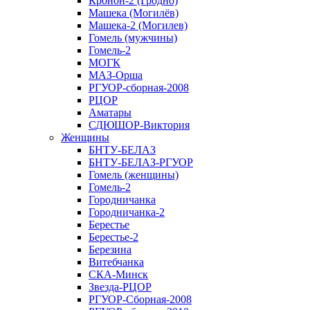
Кронон-2 (Гродно)
Машека (Могилёв)
Машека-2 (Могилев)
Гомель (мужчины)
Гомель-2
МОГК
МАЗ-Орша
РГУОР-сборная-2008
РЦОР
Аматары
СДЮШОР-Виктория
Женщины
БНТУ-БЕЛАЗ
БНТУ-БЕЛАЗ-РГУОР
Гомель (женщины)
Гомель-2
Городничанка
Городничанка-2
Берестье
Берестье-2
Березина
Витебчанка
СКА-Минск
Звезда-РЦОР
РГУОР-Сборная-2008