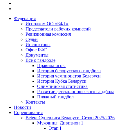
Федерация
Исполком ОО «БФГ»
Председатели рабочих комиссий
Ревизионная комиссия
Судьи
Инспекторы
Офис БФГ
Документы
Все о гандболе
Правила игры
История белорусского гандбола
История чемпионатов Беларуси
История Кубка Беларуси
Олимпийская статистика
Развитие детско-юношеского гандбола
Пляжный гандбол
Контакты
Новости
Соревнования
Betera Суперлига Беларуси. Сезон 2025/2026
Мужчины. Дивизион 1
Этап I