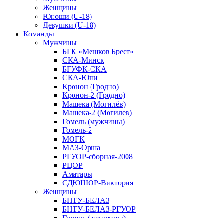
Женщины
Юноши (U-18)
Девушки (U-18)
Команды
Мужчины
БГК «Мешков Брест»
СКА-Минск
БГУФК-СКА
СКА-Юни
Кронон (Гродно)
Кронон-2 (Гродно)
Машека (Могилёв)
Машека-2 (Могилев)
Гомель (мужчины)
Гомель-2
МОГК
МАЗ-Орша
РГУОР-сборная-2008
РЦОР
Аматары
СДЮШОР-Виктория
Женщины
БНТУ-БЕЛАЗ
БНТУ-БЕЛАЗ-РГУОР
Гомель (женщины)