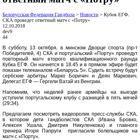
Белорусская Федерация Гандбола
>
Новости
>
Кубок ЕГФ.
СКА проведет ответный матч с «Потру»
12.10.2018
dev9
44
В субботу, 13 октября, в минском Дворце спорта (пр-т
Победителей, 4) СКА и португальский «Порту» проведут
повторный матч второго квалификационного раунда
Кубка ЕГФ. Он начнется в 18.45 и в прямом эфире будет
показан телеканалом «Беларусь 5». Судить встречу будут
сербские арбитры Марко Боричич и Деян Маркович.
Делегат ЕГФ — Гергели Ватай из Венгрии.
Напомним, что неделей ранее армейцы на выезде
уступили португальскому клубу с разницей в пять мячей
(29:34).
Предлагаем посмотреть видеоролик пресс-службы СКА,
в котором дети гандболистов СКА (Ивана Бровко,
Алексея Ушала, Дмитрия Никуленкова) и главного
тренера Игоря Папруги пригласили болельщиков на
матч с «Порту».