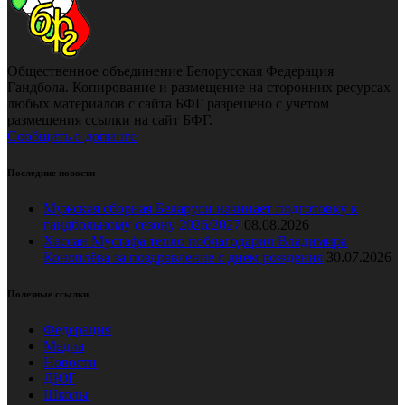
Общественное объединение Белорусская Федерация
Гандбола. Копирование и размещение на сторонних ресурсах
любых материалов с сайта БФГ разрешено с учетом
размещения ссылки на сайт БФГ.
Сообщить о допинге
Последние новости
Мужская сборная Беларуси начинает подготовку к
гандбольному сезону 2026/2027
08.08.2026
Хассан Мустафа тепло поблагодарил Владимира
Коноплёва за поздравление с днем рождения
30.07.2026
Полезные ссылки
Федерация
Медиа
Новости
ДЮГ
Школы