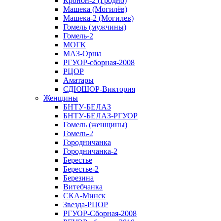
Кронон-2 (Гродно)
Машека (Могилёв)
Машека-2 (Могилев)
Гомель (мужчины)
Гомель-2
МОГК
МАЗ-Орша
РГУОР-сборная-2008
РЦОР
Аматары
СДЮШОР-Виктория
Женщины
БНТУ-БЕЛАЗ
БНТУ-БЕЛАЗ-РГУОР
Гомель (женщины)
Гомель-2
Городничанка
Городничанка-2
Берестье
Берестье-2
Березина
Витебчанка
СКА-Минск
Звезда-РЦОР
РГУОР-Сборная-2008