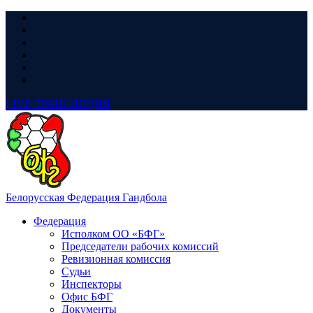
LIVE
ТРАНСЛЯЦИЯ
Белорусская Федерация Гандбола
Федерация
Исполком ОО «БФГ»
Председатели рабочих комиссий
Ревизионная комиссия
Судьи
Инспекторы
Офис БФГ
Документы