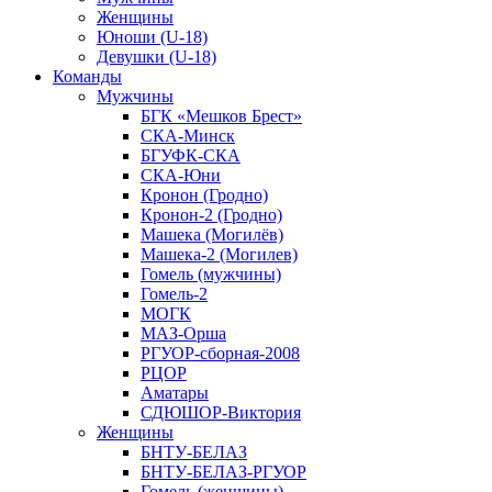
Женщины
Юноши (U-18)
Девушки (U-18)
Команды
Мужчины
БГК «Мешков Брест»
СКА-Минск
БГУФК-СКА
СКА-Юни
Кронон (Гродно)
Кронон-2 (Гродно)
Машека (Могилёв)
Машека-2 (Могилев)
Гомель (мужчины)
Гомель-2
МОГК
МАЗ-Орша
РГУОР-сборная-2008
РЦОР
Аматары
СДЮШОР-Виктория
Женщины
БНТУ-БЕЛАЗ
БНТУ-БЕЛАЗ-РГУОР
Гомель (женщины)