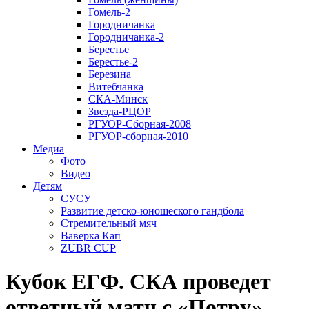
Гомель-2
Городничанка
Городничанка-2
Берестье
Берестье-2
Березина
Витебчанка
СКА-Минск
Звезда-РЦОР
РГУОР-Сборная-2008
РГУОР-сборная-2010
Медиа
Фото
Видео
Детям
СУСУ
Развитие детско-юношеского гандбола
Стремительный мяч
Ваверка Кап
ZUBR CUP
Кубок ЕГФ. СКА проведет
ответный матч с «Потру»