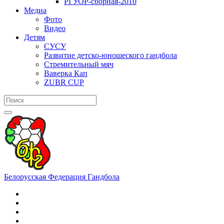
РГУОР-сборная-2010
Медиа
Фото
Видео
Детям
СУСУ
Развитие детско-юношеского гандбола
Стремительный мяч
Ваверка Кап
ZUBR CUP
Белорусская Федерация Гандбола