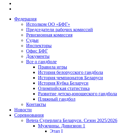
Федерация
Исполком ОО «БФГ»
Председатели рабочих комиссий
Ревизионная комиссия
Судьи
Инспекторы
Офис БФГ
Документы
Все о гандболе
Правила игры
История белорусского гандбола
История чемпионатов Беларуси
История Кубка Беларуси
Олимпийская статистика
Развитие детско-юношеского гандбола
Пляжный гандбол
Контакты
Новости
Соревнования
Betera Суперлига Беларуси. Сезон 2025/2026
Мужчины. Дивизион 1
Этап I