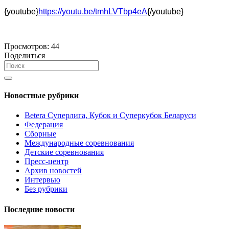
{youtube}
https://youtu.be/tmhLVTbp4eA
{/youtube}
Просмотров:
44
Поделиться
Новостные рубрики
Betera Суперлига, Кубок и Суперкубок Беларуси
Федерация
Сборные
Международные соревнования
Детские соревнования
Пресс-центр
Архив новостей
Интервью
Без рубрики
Последние новости