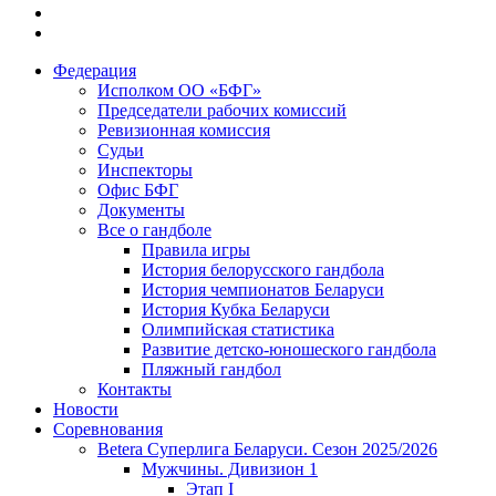
Федерация
Исполком ОО «БФГ»
Председатели рабочих комиссий
Ревизионная комиссия
Судьи
Инспекторы
Офис БФГ
Документы
Все о гандболе
Правила игры
История белорусского гандбола
История чемпионатов Беларуси
История Кубка Беларуси
Олимпийская статистика
Развитие детско-юношеского гандбола
Пляжный гандбол
Контакты
Новости
Соревнования
Betera Суперлига Беларуси. Сезон 2025/2026
Мужчины. Дивизион 1
Этап I