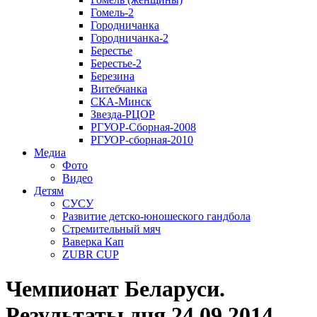
Гомель-2
Городничанка
Городничанка-2
Берестье
Берестье-2
Березина
Витебчанка
СКА-Минск
Звезда-РЦОР
РГУОР-Сборная-2008
РГУОР-сборная-2010
Медиа
Фото
Видео
Детям
СУСУ
Развитие детско-юношеского гандбола
Стремительный мяч
Ваверка Кап
ZUBR CUP
Чемпионат Беларуси.
Результаты дня 24.09.2014