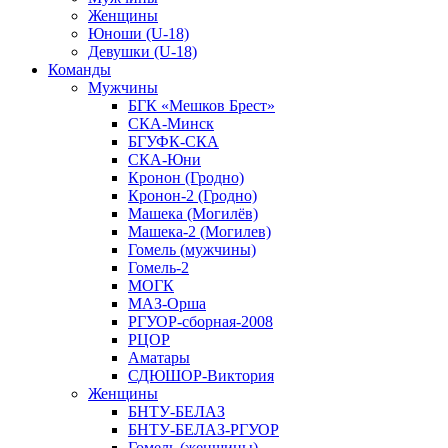
Женщины
Юноши (U-18)
Девушки (U-18)
Команды
Мужчины
БГК «Мешков Брест»
СКА-Минск
БГУФК-СКА
СКА-Юни
Кронон (Гродно)
Кронон-2 (Гродно)
Машека (Могилёв)
Машека-2 (Могилев)
Гомель (мужчины)
Гомель-2
МОГК
МАЗ-Орша
РГУОР-сборная-2008
РЦОР
Аматары
СДЮШОР-Виктория
Женщины
БНТУ-БЕЛАЗ
БНТУ-БЕЛАЗ-РГУОР
Гомель (женщины)