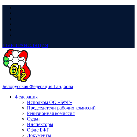
LIVE
ТРАНСЛЯЦИЯ
Белорусская Федерация Гандбола
Федерация
Исполком ОО «БФГ»
Председатели рабочих комиссий
Ревизионная комиссия
Судьи
Инспекторы
Офис БФГ
Документы