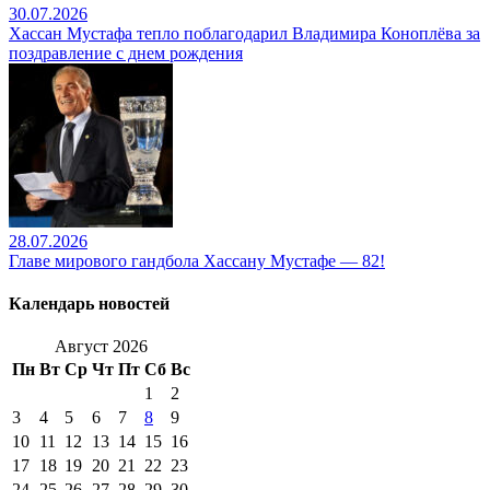
30.07.2026
Хассан Мустафа тепло поблагодарил Владимира Коноплёва за
поздравление с днем рождения
28.07.2026
Главе мирового гандбола Хассану Мустафе — 82!
Календарь новостей
Август 2026
Пн
Вт
Ср
Чт
Пт
Сб
Вс
1
2
3
4
5
6
7
8
9
10
11
12
13
14
15
16
17
18
19
20
21
22
23
24
25
26
27
28
29
30