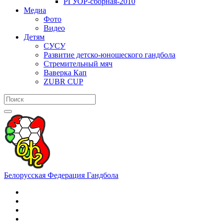
РГУОР-сборная-2010
Медиа
Фото
Видео
Детям
СУСУ
Развитие детско-юношеского гандбола
Стремительный мяч
Ваверка Кап
ZUBR CUP
Белорусская Федерация Гандбола