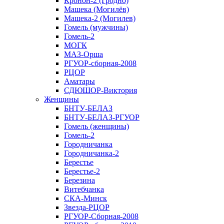
Кронон-2 (Гродно)
Машека (Могилёв)
Машека-2 (Могилев)
Гомель (мужчины)
Гомель-2
МОГК
МАЗ-Орша
РГУОР-сборная-2008
РЦОР
Аматары
СДЮШОР-Виктория
Женщины
БНТУ-БЕЛАЗ
БНТУ-БЕЛАЗ-РГУОР
Гомель (женщины)
Гомель-2
Городничанка
Городничанка-2
Берестье
Берестье-2
Березина
Витебчанка
СКА-Минск
Звезда-РЦОР
РГУОР-Сборная-2008