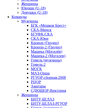
Женщины
Юноши (U-18)
Девушки (U-18)
Команды
Мужчины
БГК «Мешков Брест»
СКА-Минск
БГУФК-СКА
СКА-Юни
Кронон (Гродно)
Кронон-2 (Гродно)
Машека (Могилёв)
Машека-2 (Могилев)
Гомель (мужчины)
Гомель-2
МОГК
МАЗ-Орша
РГУОР-сборная-2008
РЦОР
Аматары
СДЮШОР-Виктория
Женщины
БНТУ-БЕЛАЗ
БНТУ-БЕЛАЗ-РГУОР
Гомель (женщины)