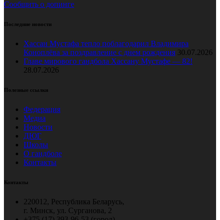
Сообщить о допинге
Последние новости
Хассан Мустафа тепло поблагодарил Владимира
Коноплёва за поздравление с днем рождения
30.07.2026
Главе мирового гандбола Хассану Мустафе — 82!
28.07.2026
Полезные ссылки
Федерация
Медиа
Новости
ДЮГ
Школы
О гандболе
Контакты
Контакты
220012, Республика Беларусь,
г. Минск, ул. Сурганова, 2
+375 (17) 393-96-53 (город),