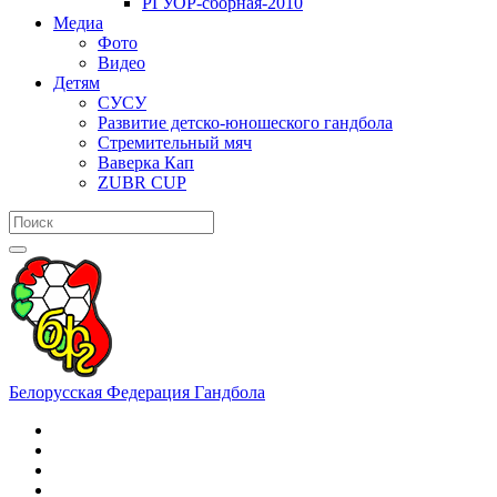
РГУОР-сборная-2010
Медиа
Фото
Видео
Детям
СУСУ
Развитие детско-юношеского гандбола
Стремительный мяч
Ваверка Кап
ZUBR CUP
Белорусская Федерация Гандбола