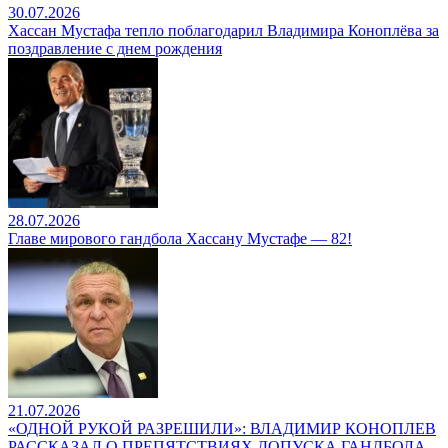
30.07.2026
Хассан Мустафа тепло поблагодарил Владимира Коноплёва за
поздравление с днем рождения
28.07.2026
Главе мирового гандбола Хассану Мустафе — 82!
21.07.2026
«ОДНОЙ РУКОЙ РАЗРЕШИЛИ»: ВЛАДИМИР КОНОПЛЕВ
РАССКАЗАЛ О ПРЕПЯТСТВИЯХ ДОПУСКА ГАНДБОЛА