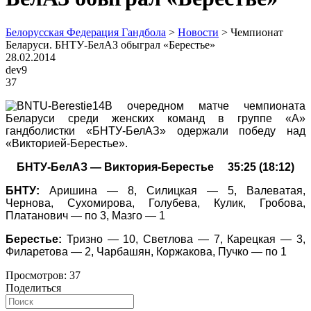
Белорусская Федерация Гандбола
>
Новости
>
Чемпионат
Беларуси. БНТУ-БелАЗ обыграл «Берестье»
28.02.2014
dev9
37
В очередном матче чемпионата
Беларуси среди женских команд в группе «А»
гандболистки «БНТУ-БелАЗ» одержали победу над
«Викторией-Берестье».
БНТУ-БелАЗ — Виктория-Берестье 35:25 (18:12)
БНТУ:
Аришина — 8, Силицкая — 5, Валеватая,
Чернова, Сухомирова, Голубева, Кулик, Гробова,
Платанович — по 3, Мазго — 1
Берестье:
Тризно — 10, Светлова — 7, Карецкая — 3,
Филаретова — 2, Чарбашян, Коржакова, Пучко — по 1
Просмотров:
37
Поделиться