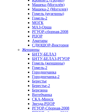
Кронон-2 (Гродно)
Машека (Могилёв)
Машека-2 (Могилев)
Гомель (мужчины)
Гомель-2
МОГК
МАЗ-Орша
РГУОР-сборная-2008
РЦОР
Аматары
СДЮШОР-Виктория
Женщины
БНТУ-БЕЛАЗ
БНТУ-БЕЛАЗ-РГУОР
Гомель (женщины)
Гомель-2
Городничанка
Городничанка-2
Берестье
Берестье-2
Березина
Витебчанка
СКА-Минск
Звезда-РЦОР
РГУОР-Сборная-2008