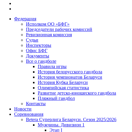
Федерация
Исполком ОО «БФГ»
Председатели рабочих комиссий
Ревизионная комиссия
Судьи
Инспекторы
Офис БФГ
Документы
Все о гандболе
Правила игры
История белорусского гандбола
История чемпионатов Беларуси
История Кубка Беларуси
Олимпийская статистика
Развитие детско-юношеского гандбола
Пляжный гандбол
Контакты
Новости
Соревнования
Betera Суперлига Беларуси. Сезон 2025/2026
Мужчины. Дивизион 1
Этап I