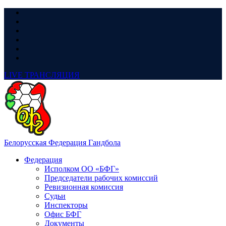
LIVE
ТРАНСЛЯЦИЯ
Белорусская Федерация Гандбола
Федерация
Исполком ОО «БФГ»
Председатели рабочих комиссий
Ревизионная комиссия
Судьи
Инспекторы
Офис БФГ
Документы